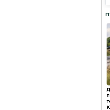
П
Д
п
т
К