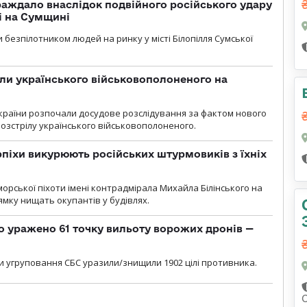
аждало внаслідок подвійного російського удару
лі на Сумщині
 безпілотником людей на ринку у місті Білопілля Сумської
ли українського військовополоненого на
країни розпочали досудове розслідування за фактом нового
озстрілу українського військовополоненого.
рпіхи викурюють російських штурмовиків з їхніх
морської піхоти імені контрадмірала Михайла Білінського на
мку нищать окупантів у будівлях.
о уражено 61 точку вильоту ворожих дронів —
и угруповання СБС уразили/знищили 1902 цілі противника.