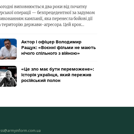
ьогодні виповнюється два роки від початку
урської операції — безпрецедентної за задумом
виконанням кампанії, яка перенесла бойові дії
а територію держави-агресора. Цей крок…
Актор і офіцер Володимир
Ращук: «Воєнні фільми не мають
нічого спільного з війною»
«Це зло має бути переможене»:
історія українця, який пережив
російський полон
ess@armyinform.com.ua