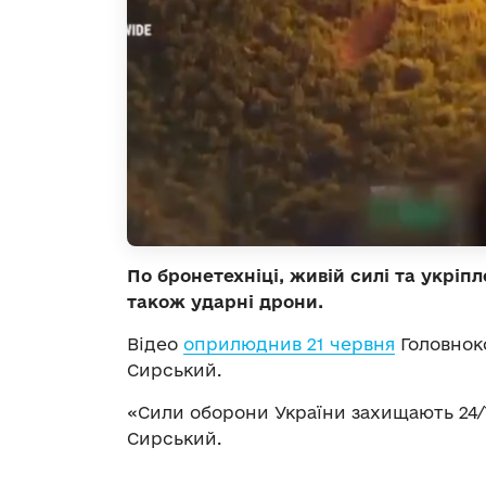
По бронетехніці, живій силі та укріп
також ударні дрони.
Відео
оприлюднив 21 червня
Головнок
Сирський.
«Сили оборони України захищають 24
Сирський.