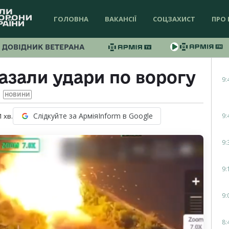
ГОЛОВНА
ВАКАНСІЇ
СОЦЗАХИСТ
ПРО 
ДОВІДНИК ВЕТЕРАНА
азали удари по ворогу
9:
НОВИНИ
Слідкуйте за АрміяInform в Google
9:
1
хв.
9:
9:
9:
8: