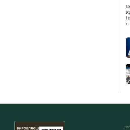
С
К
і 
н
pr