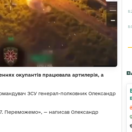
8:
8:
В
леннях окупантів працювала артилерія, а
омандувач ЗСУ генерал-полковник Олександр
/7. Переможемо», — написав Олександр