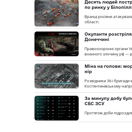
Десять людей постр
по ринку у Білопіл
Вранці росіяни атакували
області.
Окупанти розстріля
Донеччині
Правоохоронні органи У
воєнного злочину рф — р
Міна на голови: мо
нір
Розвідники 36-ї бригади 
Костянтинівському напря
За минулу добу бул
СБС ЗСУ
Протягом доби підрозділ