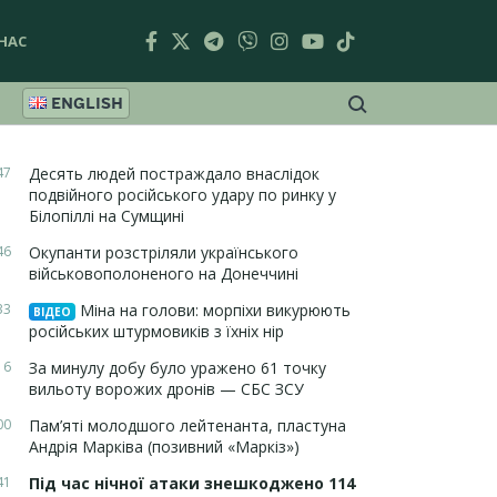
НАС
ENGLISH
47
Десять людей постраждало внаслідок
подвійного російського удару по ринку у
Білопіллі на Сумщині
46
Окупанти розстріляли українського
військовополоненого на Донеччині
33
Міна на голови: морпіхи викурюють
ВІДЕО
російських штурмовиків з їхніх нір
16
За минулу добу було уражено 61 точку
вильоту ворожих дронів — СБС ЗСУ
00
Пам’яті молодшого лейтенанта, пластуна
Андрія Марківа (позивний «Маркіз»)
41
Під час нічної атаки знешкоджено 114