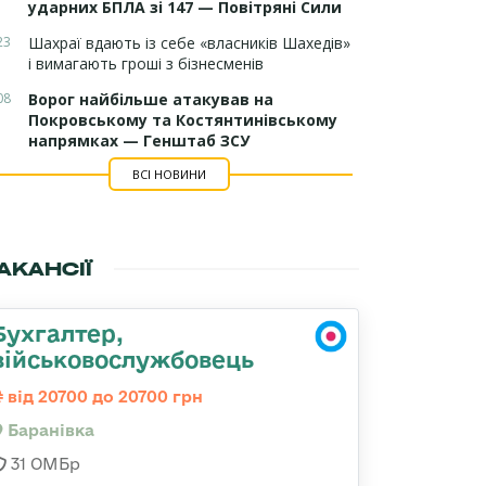
ударних БПЛА зі 147 — Повітряні Сили
23
Шахраї вдають із себе «власників Шахедів»
і вимагають гроші з бізнесменів
08
Ворог найбільше атакував на
Покровському та Костянтинівському
напрямках — Генштаб ЗСУ
ВСІ НОВИНИ
АКАНСІЇ
Бухгалтер,
військовослужбовець
від 20700 до 20700 грн
Баранівка
31 ОМБр