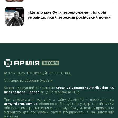
«Це зло має бути переможене»: історія
українця, який пережив російський полон
© 2018 - 2026, ІНФОРМАЦІЙНЕ АГЕНТСТВО,
Міністерство оборони України
Контент доступний за ліцензією
Creative Commons Attribution 4.0
International license
якщо не зазначено інше.
При використанні контенту з сайту АрміяInform посилання на
armyinform.com.ua
обов’язкове. Для суб’єктів у сфері онлайн-медіа
обов’язковим є розміщення у першому абзаці матеріалу прямого та
відкритого для пошукових систем гіперпосилання на цитований
матеріал.