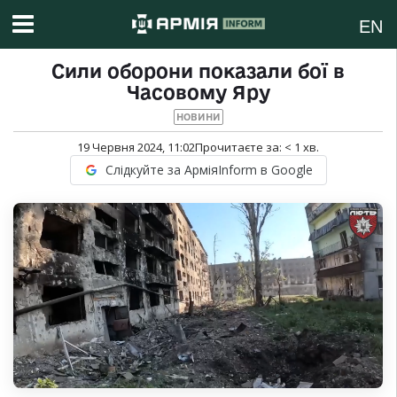
EN
Сили оборони показали бої в
Часовому Яру
НОВИНИ
19 Червня 2024, 11:02
Прочитаєте за:
< 1
хв.
Слідкуйте за АрміяInform в Google