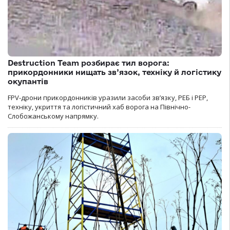
Destruction Team розбирає тил ворога:
прикордонники нищать зв’язок, техніку й логістику
окупантів
FPV-дрони прикордонників уразили засоби зв’язку, РЕБ і РЕР,
техніку, укриття та логістичний хаб ворога на Північно-
Слобожанському напрямку.