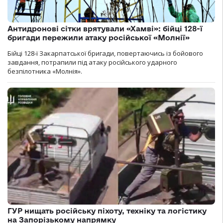
Антидронові сітки врятували «Хамві»: бійці 128-ї
бригади пережили атаку російської «Молнії»
Бійці 128-ї Закарпатської бригади, повертаючись із бойового
завдання, потрапили під атаку російського ударного
безпілотника «Молнія».
ГУР нищать російську піхоту, техніку та логістику
на Запорізькому напрямку