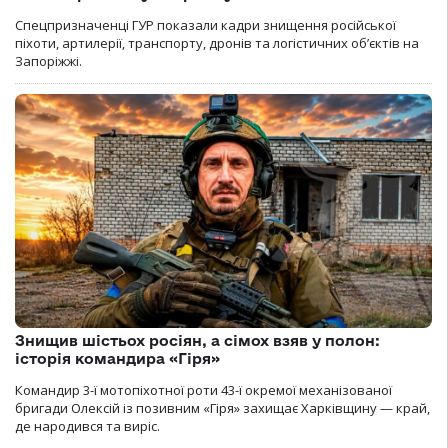
Спецпризначенці ГУР показали кадри знищення російської
піхоти, артилерії, транспорту, дронів та логістичних об’єктів на
Запоріжжі.
Знищив шістьох росіян, а сімох взяв у полон:
історія командира «Гіря»
Командир 3-ї мотопіхотної роти 43-ї окремої механізованої
бригади Олексій із позивним «Гіря» захищає Харківщину — край,
де народився та виріс.