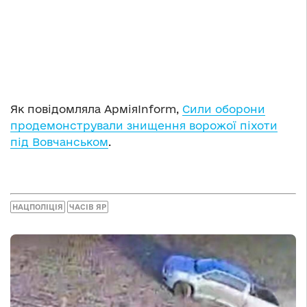
Як повідомляла АрміяInform,
Сили оборони
продемонстрували знищення ворожої піхоти
під Вовчанськом
.
НАЦПОЛІЦІЯ
ЧАСІВ ЯР