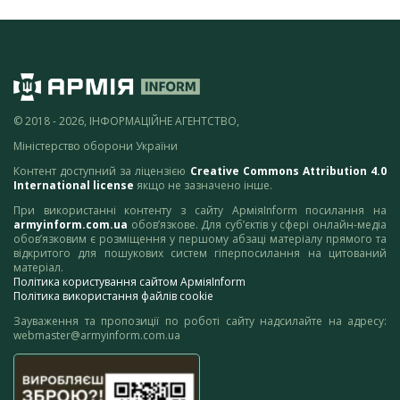
© 2018 - 2026, ІНФОРМАЦІЙНЕ АГЕНТСТВО,
Міністерство оборони України
Контент доступний за ліцензією
Creative Commons Attribution 4.0
International license
якщо не зазначено інше.
При використанні контенту з сайту АрміяInform посилання на
armyinform.com.ua
обов’язкове. Для суб’єктів у сфері онлайн-медіа
обов’язковим є розміщення у першому абзаці матеріалу прямого та
відкритого для пошукових систем гіперпосилання на цитований
матеріал.
Політика користування сайтом АрміяInform
Політика використання файлів cookie
Зауваження та пропозиції по роботі сайту надсилайте на адресу:
webmaster@armyinform.com.ua