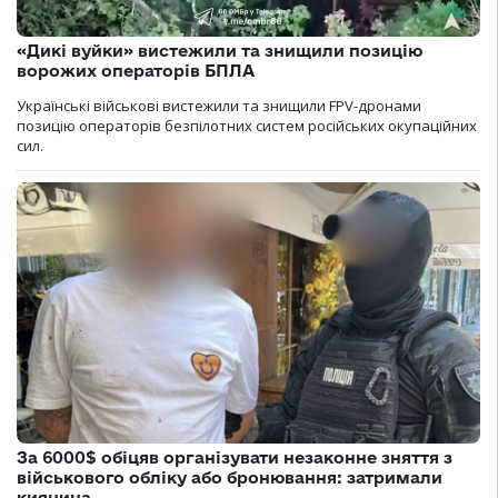
«Дикі вуйки» вистежили та знищили позицію
ворожих операторів БПЛА
Українські військові вистежили та знищили FPV-дронами
позицію операторів безпілотних систем російських окупаційних
сил.
За 6000$ обіцяв організувати незаконне зняття з
військового обліку або бронювання: затримали
киянина