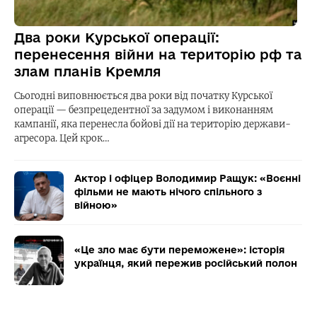
Два роки Курської операції:
перенесення війни на територію рф та
злам планів Кремля
Сьогодні виповнюється два роки від початку Курської
операції — безпрецедентної за задумом і виконанням
кампанії, яка перенесла бойові дії на територію держави-
агресора. Цей крок…
Актор і офіцер Володимир Ращук: «Воєнні
фільми не мають нічого спільного з
війною»
«Це зло має бути переможене»: історія
українця, який пережив російський полон