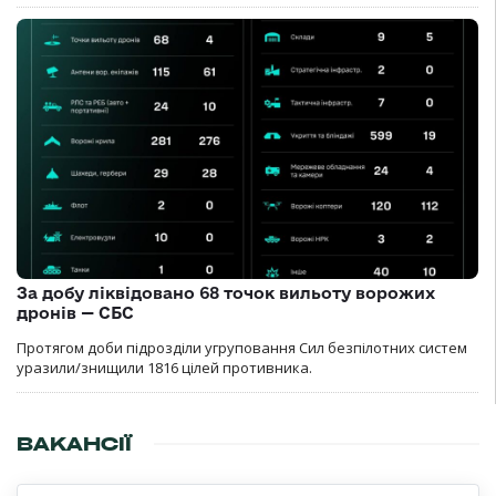
За добу ліквідовано 68 точок вильоту ворожих
дронів — СБС
Протягом доби підрозділи угруповання Сил безпілотних систем
уразили/знищили 1816 цілей противника.
ВАКАНСІЇ