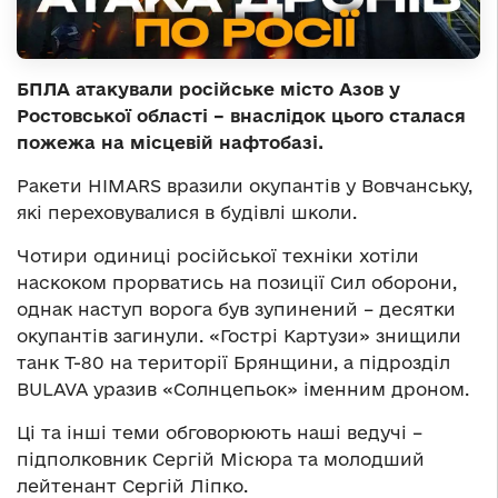
БПЛА атакували російське місто Азов у
Ростовської області – внаслідок цього сталася
пожежа на місцевій нафтобазі.
Ракети HIMARS вразили окупантів у Вовчанську,
які переховувалися в будівлі школи.
Чотири одиниці російської техніки хотіли
наскоком прорватись на позиції Сил оборони,
однак наступ ворога був зупинений – десятки
окупантів загинули. «Гострі Картузи» знищили
танк Т-80 на території Брянщини, а підрозділ
BULAVA уразив «Солнцепьок» іменним дроном.
Ці та інші теми обговорюють наші ведучі –
підполковник Сергій Місюра та молодший
лейтенант Сергій Ліпко.