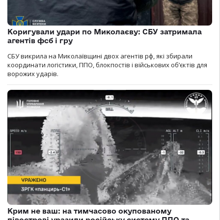
Коригували удари по Миколаєву: СБУ затримала
агентів фсб і гру
СБУ викрила на Миколаївщині двох агентів рф, які збирали
координати логістики, ППО, блокпостів і військових об’єктів для
ворожих ударів.
Крим не ваш: на тимчасово окупованому
півострові уразили російську систему ППО та