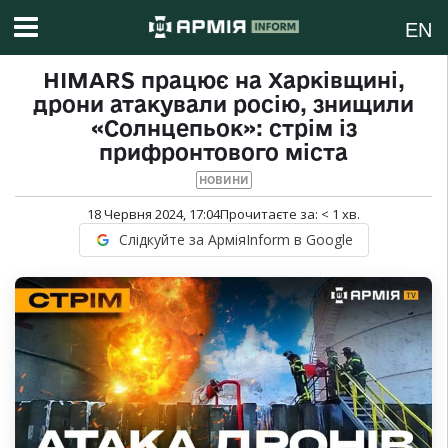
EN
HIMARS працює на Харківщині,
дрони атакували росію, знищили
«Солнцепьок»: стрім із
прифронтового міста
НОВИНИ
18 Червня 2024, 17:04
Прочитаєте за:
< 1
хв.
Слідкуйте за АрміяInform в Google