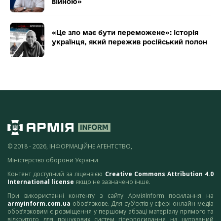
війною»
«Це зло має бути переможене»: історія
українця, який пережив російський полон
© 2018 - 2026, ІНФОРМАЦІЙНЕ АГЕНТСТВО,
Міністерство оборони України
Контент доступний за ліцензією
Creative Commons Attribution 4.0
International license
якщо не зазначено інше.
При використанні контенту з сайту АрміяInform посилання на
armyinform.com.ua
обов’язкове. Для суб’єктів у сфері онлайн-медіа
обов’язковим є розміщення у першому абзаці матеріалу прямого та
відкритого для пошукових систем гіперпосилання на цитований