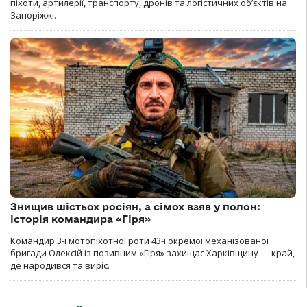
піхоти, артилерії, транспорту, дронів та логістичних об’єктів на
Запоріжжі.
Знищив шістьох росіян, а сімох взяв у полон:
історія командира «Гіря»
Командир 3-ї мотопіхотної роти 43-ї окремої механізованої
бригади Олексій із позивним «Гіря» захищає Харківщину — край,
де народився та виріс.