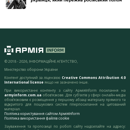
українця, який пережив російський полон
© 2018 - 2026, ІНФОРМАЦІЙНЕ АГЕНТСТВО,
Міністерство оборони України
Контент доступний за ліцензією
Creative Commons Attribution 4.0
International license
якщо не зазначено інше.
При використанні контенту з сайту АрміяInform посилання на
armyinform.com.ua
обов’язкове. Для суб’єктів у сфері онлайн-медіа
обов’язковим є розміщення у першому абзаці матеріалу прямого та
відкритого для пошукових систем гіперпосилання на цитований
матеріал.
Політика користування сайтом АрміяInform
Політика використання файлів cookie
Зауваження та пропозиції по роботі сайту надсилайте на адресу: