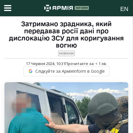
EN
Затримано зрадника, який
передавав росії дані про
дислокацію ЗСУ для коригування
вогню
НОВИНИ
17 Червня 2024, 10:31
Прочитаєте за:
< 1
хв.
Слідкуйте за АрміяInform в Google