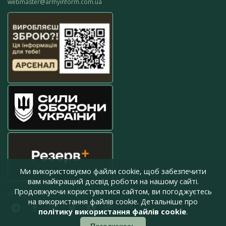
webmaster@armyinform.com.ua
Ми використовуємо файли cookie, щоб забезпечити
вам найкращий досвід роботи на нашому сайті.
Продовжуючи користуватися сайтом, ви погоджуєтесь
press@armyinform.com.ua
на використання файлів cookie. Детальніше про
політику використання файлів cookie
.