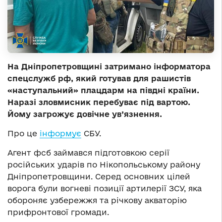
На Дніпропетровщині затримано інформатора
спецслужб рф, який готував для рашистів
«наступальний» плацдарм на півдні країни.
Наразі зловмисник перебуває під вартою.
Йому загрожує довічне ув’язнення.
Про це
інформує
СБУ.
Агент фсб займався підготовкою серії
російських ударів по Нікопольському району
Дніпропетровщини. Серед основних цілей
ворога були вогневі позиції артилерії ЗСУ, яка
обороняє узбережжя та річкову акваторію
прифронтової громади.