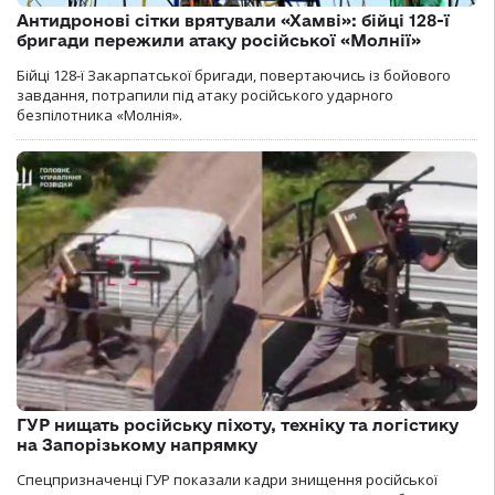
Антидронові сітки врятували «Хамві»: бійці 128-ї
бригади пережили атаку російської «Молнії»
Бійці 128-ї Закарпатської бригади, повертаючись із бойового
завдання, потрапили під атаку російського ударного
безпілотника «Молнія».
ГУР нищать російську піхоту, техніку та логістику
на Запорізькому напрямку
Спецпризначенці ГУР показали кадри знищення російської