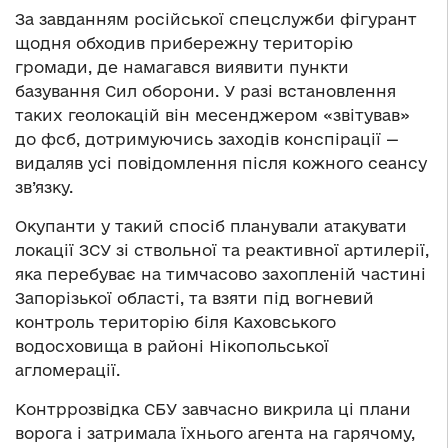
За завданням російської спецслужби фігурант
щодня обходив прибережну територію
громади, де намагався виявити пункти
базування Сил оборони. У разі встановлення
таких геолокацій він месенджером «звітував»
до фсб, дотримуючись заходів конспірації —
видаляв усі повідомлення після кожного сеансу
зв’язку.
Окупанти у такий спосіб планували атакувати
локації ЗСУ зі ствольної та реактивної артилерії,
яка перебуває на тимчасово захопленій частині
Запорізької області, та взяти під вогневий
контроль територію біля Каховського
водосховища в районі Нікопольської
агломерації.
Контррозвідка СБУ завчасно викрила ці плани
ворога і затримала їхнього агента на гарячому,