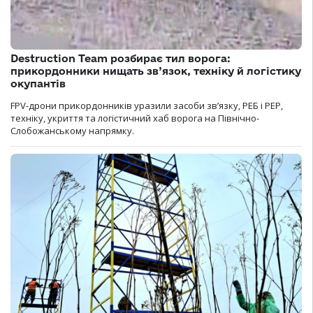
Destruction Team розбирає тил ворога:
прикордонники нищать зв’язок, техніку й логістику
окупантів
FPV-дрони прикордонників уразили засоби зв’язку, РЕБ і РЕР,
техніку, укриття та логістичний хаб ворога на Північно-
Слобожанському напрямку.