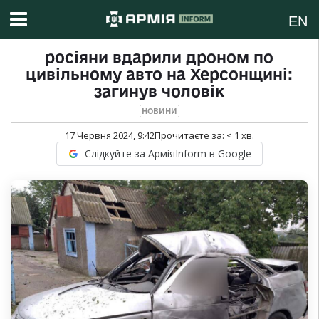
EN
росіяни вдарили дроном по
цивільному авто на Херсонщині:
загинув чоловік
НОВИНИ
17 Червня 2024, 9:42
Прочитаєте за:
< 1
хв.
Слідкуйте за АрміяInform в Google