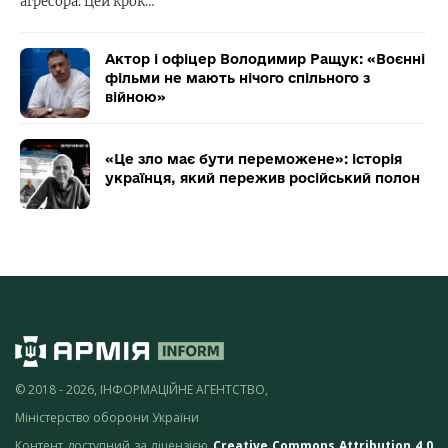
агресора. Цей крок…
Актор і офіцер Володимир Ращук: «Воєнні
фільми не мають нічого спільного з
війною»
«Це зло має бути переможене»: історія
українця, який пережив російський полон
© 2018 - 2026, ІНФОРМАЦІЙНЕ АГЕНТСТВО,
Міністерство оборони України
Контент доступний за ліцензією
Creative Commons Attribution 4.0