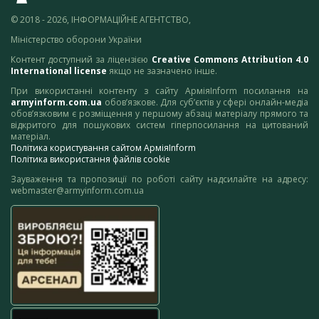
© 2018 - 2026, ІНФОРМАЦІЙНЕ АГЕНТСТВО,
Міністерство оборони України
Контент доступний за ліцензією
Creative Commons Attribution 4.0
International license
якщо не зазначено інше.
При використанні контенту з сайту АрміяInform посилання на
armyinform.com.ua
обов’язкове. Для суб’єктів у сфері онлайн-медіа
обов’язковим є розміщення у першому абзаці матеріалу прямого та
відкритого для пошукових систем гіперпосилання на цитований
матеріал.
Політика користування сайтом АрміяInform
Політика використання файлів cookie
Зауваження та пропозиції по роботі сайту надсилайте на адресу:
webmaster@armyinform.com.ua