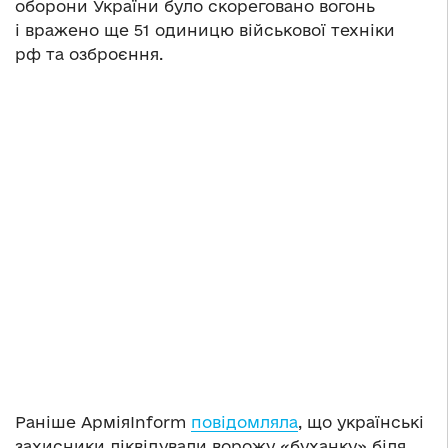
оборони України було скореговано вогонь
і вражено ще 51 одиницю військової техніки
рф та озброєння.
Раніше АрміяInform
повідомляла
, що українські
захисники ліквідували ворожу «буханку» біля