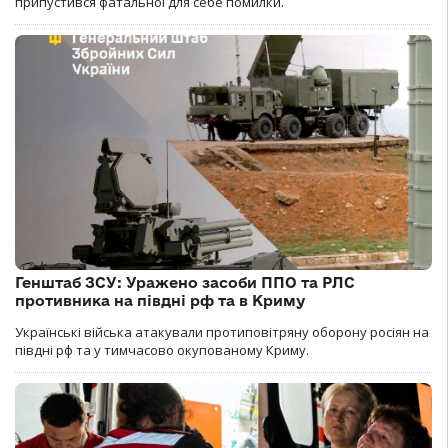
припустився фатальної для себе помилки.
Генштаб ЗСУ: Уражено засоби ППО та РЛС
противника на півдні рф та в Криму
Українські війська атакували протиповітряну оборону росіян на
півдні рф та у тимчасово окупованому Криму.