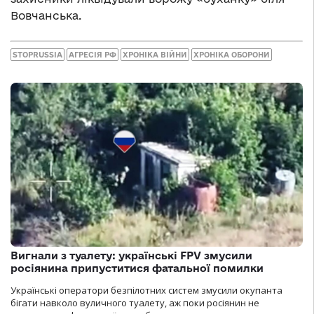
Вовчанська.
STOPRUSSIA
АГРЕСІЯ РФ
ХРОНІКА ВІЙНИ
ХРОНІКА ОБОРОНИ
Вигнали з туалету: українські FPV змусили
росіянина припуститися фатальної помилки
Українські оператори безпілотних систем змусили окупанта
бігати навколо вуличного туалету, аж поки росіянин не