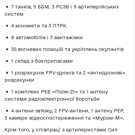
7 танків, 5 ББМ, 3 РСЗВ і 9 артилерійських
систем
4 міномети та 3 ПТРК
8 автомобілів і 3 вантажівки
35 вогневих позицій та укріплень окупантів
1 склад з боєприпасами
1 розрахунок FPV-дронів та 2 «антидронові»
розрахунки
1 комплекс РЕБ «Поле-21» та 1 антену
системи радіоелектронної боротьби
4 антени зв’язку, 2 FPV-антени, 1 антену РЕР,
3 камери відеоспостереження та «Муром-М».
Крім того, у співпраці з артилеристами Сил