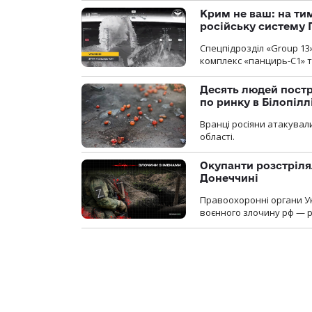
Крим не ваш: на ти
російську систему 
Спецпідрозділ «Group 13
комплекс «панцирь-С1» т
Десять людей постр
по ринку в Білопіл
Вранці росіяни атакували
області.
Окупанти розстріля
Донеччині
Правоохоронні органи У
воєнного злочину рф — р