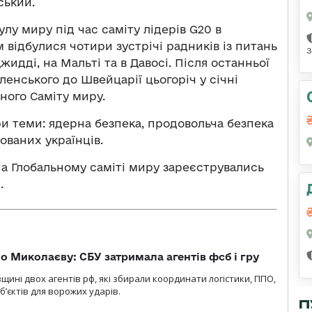
ський.
у миру під час саміту лідерів G20 в
м відбулися чотири зустрічі радників із питань
з
жидді, на Мальті та в Давосі. Після останньої
еленського до Швейцарії цьогоріч у січні
ного Саміту миру.
ри теми: ядерна безпека, продовольча безпека
ованих українців.
на Глобальному саміті миру зареєструвались
.
о Миколаєву: СБУ затримала агентів фсб і гру
щині двох агентів рф, які збирали координати логістики, ППО,
б’єктів для ворожих ударів.
П