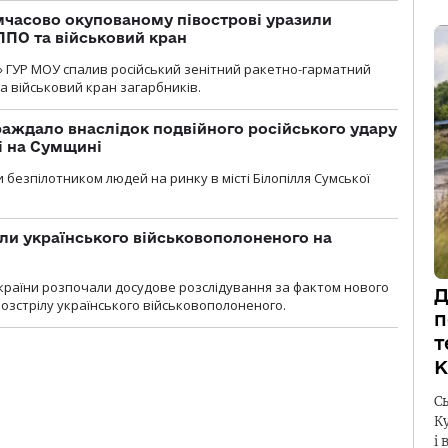
мчасово окупованому півострові уразили
ППО та військовий кран
» ГУР МОУ спалив російський зенітний ракетно-гарматний
а військовий кран загарбників.
аждало внаслідок подвійного російського удару
лі на Сумщині
 безпілотником людей на ринку в місті Білопілля Сумської
ли українського військовополоненого на
країни розпочали досудове розслідування за фактом нового
Д
озстрілу українського військовополоненого.
п
т
К
С
К
і 