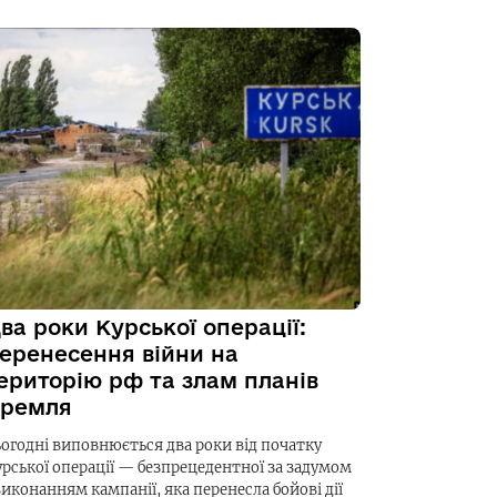
ва роки Курської операції:
еренесення війни на
ериторію рф та злам планів
ремля
ьогодні виповнюється два роки від початку
урської операції — безпрецедентної за задумом
виконанням кампанії, яка перенесла бойові дії