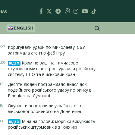
НАС
ENGLISH
:27
Коригували удари по Миколаєву: СБУ
затримала агентів фсб і гру
:09
Крим не ваш: на тимчасово
ВІДЕО
окупованому півострові уразили російську
систему ППО та військовий кран
47
Десять людей постраждало внаслідок
подвійного російського удару по ринку в
Білопіллі на Сумщині
46
Окупанти розстріляли українського
військовополоненого на Донеччині
33
Міна на голови: морпіхи викурюють
ВІДЕО
російських штурмовиків з їхніх нір