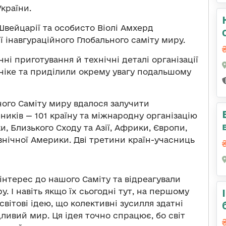
країни.
Швейцарії та особисто Віолі Амхерд
ії інавгураційного Глобального саміту миру.
нні приготування й технічні деталі організації
юніке та приділили окрему увагу подальшому
ного Саміту миру вдалося залучити
иків — 101 країну та міжнародну організацію
и, Близького Сходу та Азії, Африки, Європи,
івнічної Америки. Дві третини країн-учасниць
 інтерес до нашого Саміту та відреагували
 І навіть якщо їх сьогодні тут, на першому
світові ідею, що колективні зусилля здатні
ливий мир. Ця ідея точно спрацює, бо світ