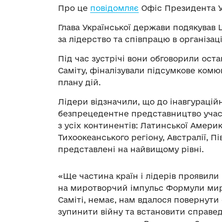
Про це
повідомляє
Офіс Президента У
Глава Української держави подякував 
за лідерство та співпрацю в організац
Під час зустрічі вони обговорили оста
Саміту, фіналізували підсумкове ком
плану дій.
Лідери відзначили, що до інавгурацій
безпрецедентне представництво учасн
з усіх континентів: Латинської Америк
Тихоокеанського регіону, Австралії, П
представлені на найвищому рівні.
«Ще частина країн і лідерів проявили
на миротворчий імпульс Формули миру.
Саміті, немає, нам вдалося повернути 
зупинити війну та встановити справед