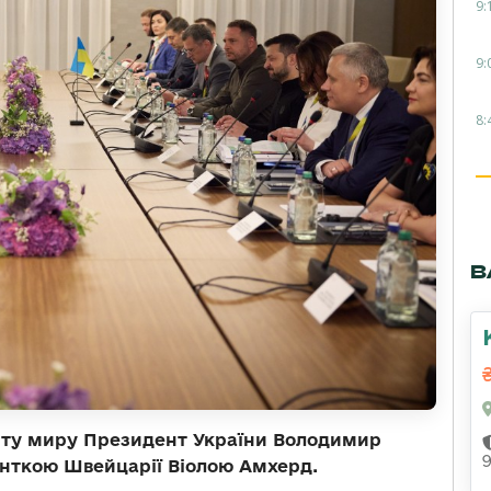
9:
9:
8:
В
іту миру Президент України Володимир
енткою Швейцарії Віолою Амхерд.