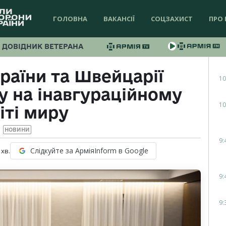
ГОЛОВНА
ВАКАНСІЇ
СОЦЗАХИСТ
ПРО 
ДОВІДНИК ВЕТЕРАНА
раїни та Швейцарії
10
у на інавгураційному
10
іті миру
НОВИНИ
9:
Слідкуйте за АрміяInform в Google
хв.
9:
9: