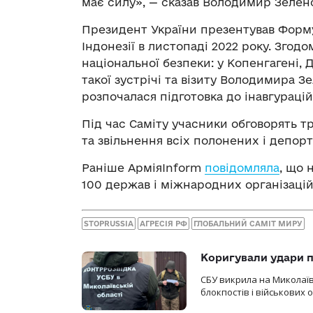
має силу», — сказав Володимир Зелен
Президент України презентував Формул
Індонезії в листопаді 2022 року. Згодо
національної безпеки: у Копенгагені, Д
такої зустрічі та візиту Володимира З
розпочалася підготовка до інавгурацій
Під час Саміту учасники обговорять т
та звільнення всіх полонених і депорт
Раніше АрміяInform
повідомляла
, що 
100 держав і міжнародних організацій
STOPRUSSIA
АГРЕСІЯ РФ
ГЛОБАЛЬНИЙ САМІТ МИРУ
Коригували удари п
СБУ викрила на Миколаїв
блокпостів і військових о