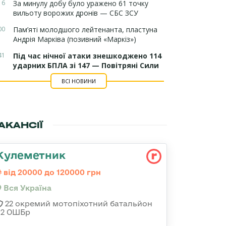
16
За минулу добу було уражено 61 точку
вильоту ворожих дронів — СБС ЗСУ
00
Пам’яті молодшого лейтенанта, пластуна
Андрія Марківа (позивний «Маркіз»)
41
Під час нічної атаки знешкоджено 114
ударних БПЛА зі 147 — Повітряні Сили
ВСІ НОВИНИ
АКАНСІЇ
Кулеметник
від 20000 до 120000 грн
Вся Україна
22 окремий мотопіхотний батальйон
92 ОШБр