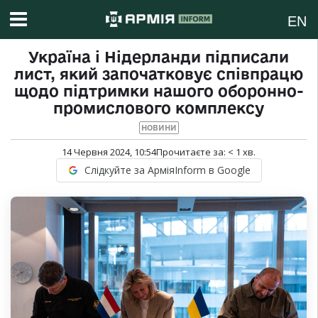
EN
Україна і Нідерланди підписали
лист, який започатковує співпрацю
щодо підтримки нашого оборонно-
промислового комплексу
НОВИНИ
14 Червня 2024, 10:54
Прочитаєте за:
< 1
хв.
Слідкуйте за АрміяInform в Google