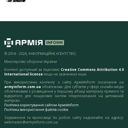
© 2018 - 2026, ІНФОРМАЦІЙНЕ АГЕНТСТВО,
Міністерство оборони України
Контент доступний за ліцензією
Creative Commons Attribution 4.0
International license
якщо не зазначено інше.
При використанні контенту з сайту АрміяInform посилання на
armyinform.com.ua
обов’язкове. Для суб’єктів у сфері онлайн-медіа
обов’язковим є розміщення у першому абзаці матеріалу прямого та
відкритого для пошукових систем гіперпосилання на цитований
матеріал.
Політика користування сайтом АрміяInform
Політика використання файлів cookie
Зауваження та пропозиції по роботі сайту надсилайте на адресу:
webmaster@armyinform.com.ua