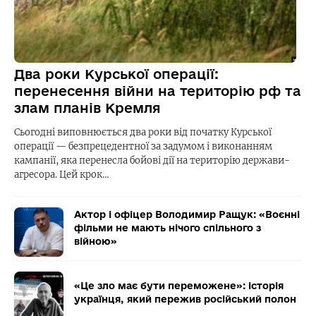
Два роки Курської операції:
перенесення війни на територію рф та
злам планів Кремля
Сьогодні виповнюється два роки від початку Курської
операції — безпрецедентної за задумом і виконанням
кампанії, яка перенесла бойові дії на територію держави-
агресора. Цей крок…
Актор і офіцер Володимир Ращук: «Воєнні
фільми не мають нічого спільного з
війною»
«Це зло має бути переможене»: історія
українця, який пережив російський полон