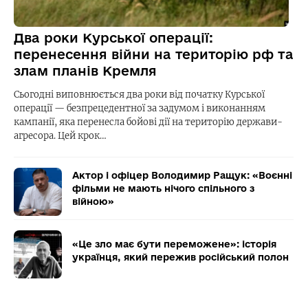
Два роки Курської операції:
перенесення війни на територію рф та
злам планів Кремля
Сьогодні виповнюється два роки від початку Курської
операції — безпрецедентної за задумом і виконанням
кампанії, яка перенесла бойові дії на територію держави-
агресора. Цей крок…
Актор і офіцер Володимир Ращук: «Воєнні
фільми не мають нічого спільного з
війною»
«Це зло має бути переможене»: історія
українця, який пережив російський полон