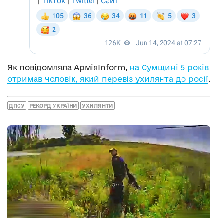
Як повідомляла АрміяInform,
на Сумщині 5 років
отримав чоловік, який перевіз ухилянта до росії
.
ДПСУ
РЕКОРД УКРАЇНИ
УХИЛЯНТИ