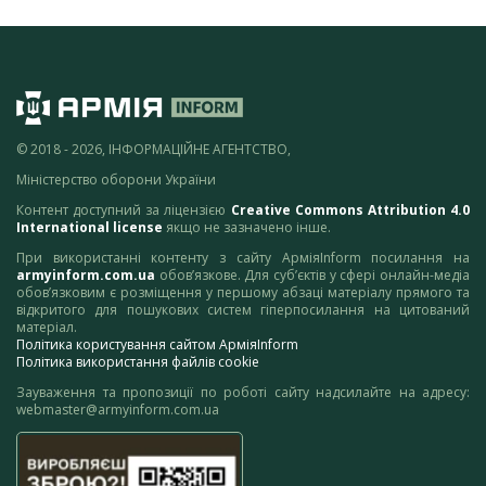
© 2018 - 2026, ІНФОРМАЦІЙНЕ АГЕНТСТВО,
Міністерство оборони України
Контент доступний за ліцензією
Creative Commons Attribution 4.0
International license
якщо не зазначено інше.
При використанні контенту з сайту АрміяInform посилання на
armyinform.com.ua
обов’язкове. Для суб’єктів у сфері онлайн-медіа
обов’язковим є розміщення у першому абзаці матеріалу прямого та
відкритого для пошукових систем гіперпосилання на цитований
матеріал.
Політика користування сайтом АрміяInform
Політика використання файлів cookie
Зауваження та пропозиції по роботі сайту надсилайте на адресу:
webmaster@armyinform.com.ua