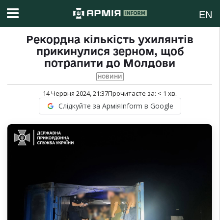
EN
Рекордна кількість ухилянтів
прикинулися зерном, щоб
потрапити до Молдови
НОВИНИ
14 Червня 2024, 21:37
Прочитаєте за:
< 1
хв.
Слідкуйте за АрміяInform в Google