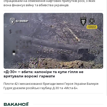
спрацювали на обмеження нафтових прибутків росії, з яких
вона фінансує війну та вбивства українців.
«Д-30» — вбита: капоніри та купи гілля не
врятували ворожі гармати
Пілоти 42-ї механізованої бригади імені Героя України Валерія
Гудзя уразили російські гаубиці Д-30 та «Мста-Б».
ВАКАНСІЇ