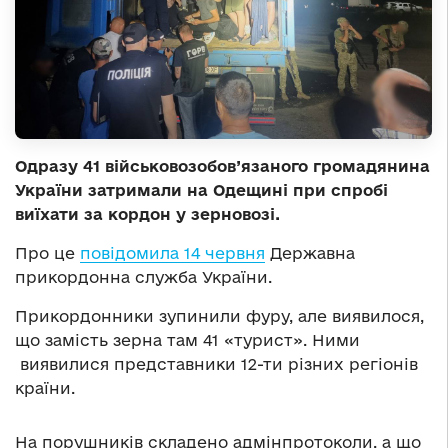
Одразу 41 військовозобов’язаного громадянина
України затримали на Одещині при спробі
виїхати за кордон у зерновозі.
Про це
повідомила 14 червня
Державна
прикордонна служба України.
Прикордонники зупинили фуру, але виявилося,
що замість зерна там 41 «турист». Ними
виявилися представники 12-ти різних регіонів
країни.
На порушників складено адмінпротоколи, а що