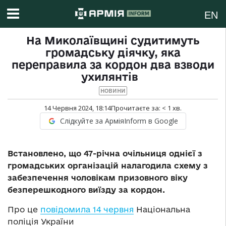
EN
На Миколаївщині судитимуть
громадську діячку, яка
переправила за кордон два взводи
ухилянтів
НОВИНИ
14 Червня 2024, 18:14
Прочитаєте за:
< 1
хв.
Слідкуйте за АрміяInform в Google
Встановлено, що 47-річна очільниця однієї з
громадських організацій налагодила схему з
забезпечення чоловікам призовного віку
безперешкодного виїзду за кордон.
Про це
повідомила 14 червня
Національна
поліція України