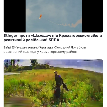
Stinger проти «Шахеда»: під Краматорськом збили
реактивній російський БПЛА
Бійці 93-ї механізованої бригади «Холодний Яр» збили
реактивний «Шахед» у Краматорському районі.