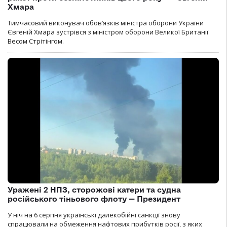
Хмара
Тимчасовий виконувач обов’язків міністра оборони України
Євгеній Хмара зустрівся з міністром оборони Великої Британії
Весом Стрітінгом.
Уражені 2 НПЗ, сторожові катери та судна
російського тіньового флоту — Президент
У ніч на 6 серпня українські далекобійні санкції знову
спрацювали на обмеження нафтових прибутків росії, з яких