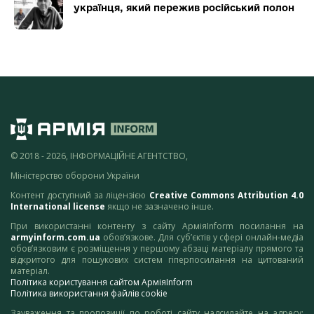
українця, який пережив російський полон
© 2018 - 2026, ІНФОРМАЦІЙНЕ АГЕНТСТВО,
Міністерство оборони України
Контент доступний за ліцензією
Creative Commons Attribution 4.0
International license
якщо не зазначено інше.
При використанні контенту з сайту АрміяInform посилання на
armyinform.com.ua
обов’язкове. Для суб’єктів у сфері онлайн-медіа
обов’язковим є розміщення у першому абзаці матеріалу прямого та
відкритого для пошукових систем гіперпосилання на цитований
матеріал.
Політика користування сайтом АрміяInform
Політика використання файлів cookie
Зауваження та пропозиції по роботі сайту надсилайте на адресу: