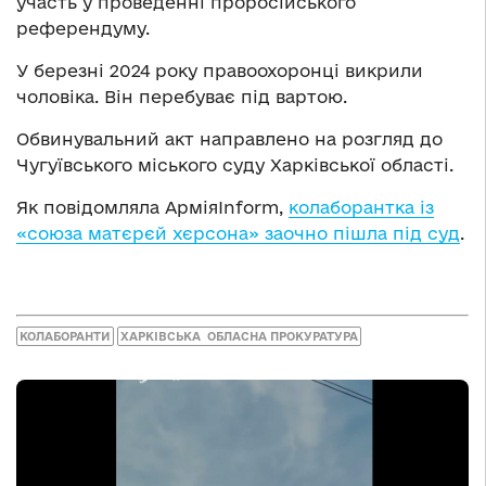
участь у проведенні проросійського
референдуму.
У березні 2024 року правоохоронці викрили
чоловіка. Він перебуває під вартою.
Обвинувальний акт направлено на розгляд до
Чугуївського міського суду Харківської області.
Як повідомляла АрміяInform,
колаборантка із
«союза матєрєй хєрсона» заочно пішла під суд
.
КОЛАБОРАНТИ
ХАРКІВСЬКА ОБЛАСНА ПРОКУРАТУРА