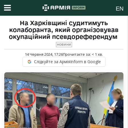
EN
На Харківщині судитимуть
колаборанта, який організовував
окупаційний псевдореферендум
НОВИНИ
14 Червня 2024, 17:26
Прочитаєте за:
< 1
хв.
Слідкуйте за АрміяInform в Google