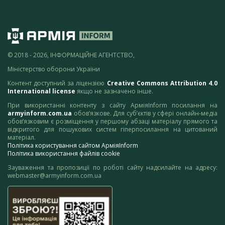
© 2018 - 2026, ІНФОРМАЦІЙНЕ АГЕНТСТВО,
Міністерство оборони України
Контент доступний за ліцензією
Creative Commons Attribution 4.0
International license
якщо не зазначено інше.
При використанні контенту з сайту АрміяInform посилання на
armyinform.com.ua
обов’язкове. Для суб’єктів у сфері онлайн-медіа
обов’язковим є розміщення у першому абзаці матеріалу прямого та
відкритого для пошукових систем гіперпосилання на цитований
матеріал.
Політика користування сайтом АрміяInform
Політика використання файлів cookie
Зауваження та пропозиції по роботі сайту надсилайте на адресу:
webmaster@armyinform.com.ua