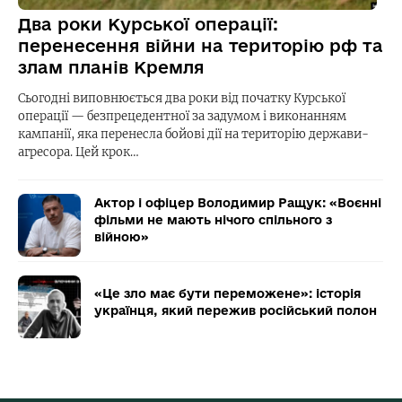
Два роки Курської операції:
перенесення війни на територію рф та
злам планів Кремля
Сьогодні виповнюється два роки від початку Курської
операції — безпрецедентної за задумом і виконанням
кампанії, яка перенесла бойові дії на територію держави-
агресора. Цей крок…
Актор і офіцер Володимир Ращук: «Воєнні
фільми не мають нічого спільного з
війною»
«Це зло має бути переможене»: історія
українця, який пережив російський полон