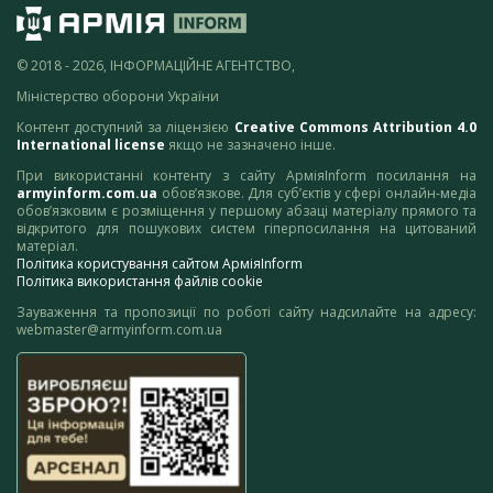
© 2018 - 2026, ІНФОРМАЦІЙНЕ АГЕНТСТВО,
Міністерство оборони України
Контент доступний за ліцензією
Creative Commons Attribution 4.0
International license
якщо не зазначено інше.
При використанні контенту з сайту АрміяInform посилання на
armyinform.com.ua
обов’язкове. Для суб’єктів у сфері онлайн-медіа
обов’язковим є розміщення у першому абзаці матеріалу прямого та
відкритого для пошукових систем гіперпосилання на цитований
матеріал.
Політика користування сайтом АрміяInform
Політика використання файлів cookie
Зауваження та пропозиції по роботі сайту надсилайте на адресу:
webmaster@armyinform.com.ua