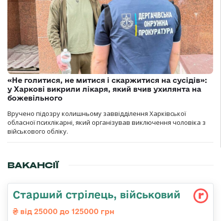
«Не голитися, не митися і скаржитися на сусідів»:
у Харкові викрили лікаря, який вчив ухилянта на
божевільного
Вручено підозру колишньому заввідділення Харківської
обласної психлікарні, який організував виключення чоловіка з
військового обліку.
ВАКАНСІЇ
Стаpший стpілець, військовий
від 25000 до 125000 грн