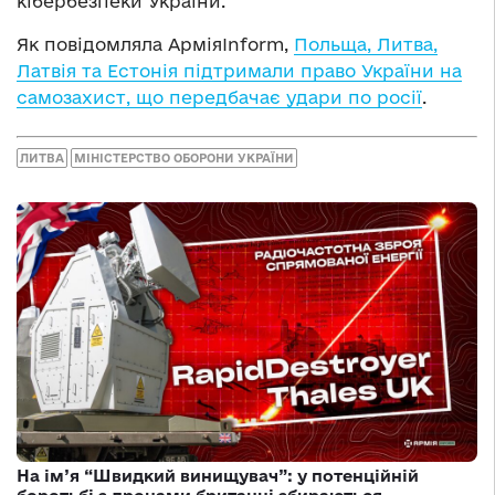
кібербезпеки України.
Як повідомляла АрміяInform,
Польща, Литва,
Латвія та Естонія підтримали право України на
самозахист, що передбачає удари по росії
.
ЛИТВА
МІНІСТЕРСТВО ОБОРОНИ УКРАЇНИ
На ім’я “Швидкий винищувач”: у потенційній