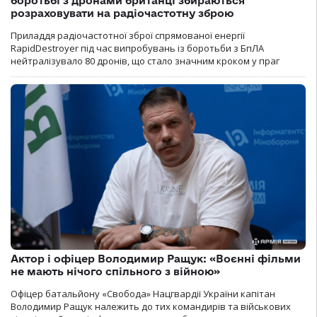
боротьбі з дронами британці збираються
розраховувати на радіочастотну зброю
Приладдя радіочастотної зброї спрямованої енергії
RapidDestroyer під час випробувань із боротьби з БпЛА
нейтралізувало 80 дронів, що стало значним кроком у праг
Актор і офіцер Володимир Ращук: «Воєнні фільми
не мають нічого спільного з війною»
Офіцер батальйону «Свобода» Нацгвардії України капітан
Володимир Ращук належить до тих командирів та військових