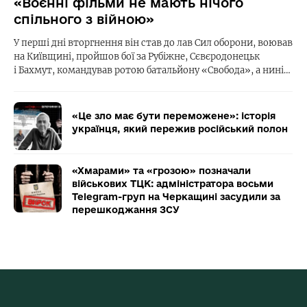
«Воєнні фільми не мають нічого
спільного з війною»
У перші дні вторгнення він став до лав Сил оборони, воював
на Київщині, пройшов бої за Рубіжне, Сєвєродонецьк
і Бахмут, командував ротою батальйону «Свобода», а нині…
«Це зло має бути переможене»: історія
українця, який пережив російський полон
«Хмарами» та «грозою» позначали
військових ТЦК: адміністратора восьми
Telegram-груп на Черкащині засудили за
перешкоджання ЗСУ