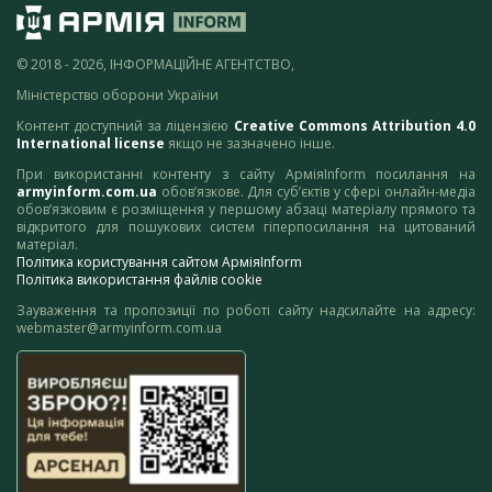
© 2018 - 2026, ІНФОРМАЦІЙНЕ АГЕНТСТВО,
Міністерство оборони України
Контент доступний за ліцензією
Creative Commons Attribution 4.0
International license
якщо не зазначено інше.
При використанні контенту з сайту АрміяInform посилання на
armyinform.com.ua
обов’язкове. Для суб’єктів у сфері онлайн-медіа
обов’язковим є розміщення у першому абзаці матеріалу прямого та
відкритого для пошукових систем гіперпосилання на цитований
матеріал.
Політика користування сайтом АрміяInform
Політика використання файлів cookie
Зауваження та пропозиції по роботі сайту надсилайте на адресу:
webmaster@armyinform.com.ua