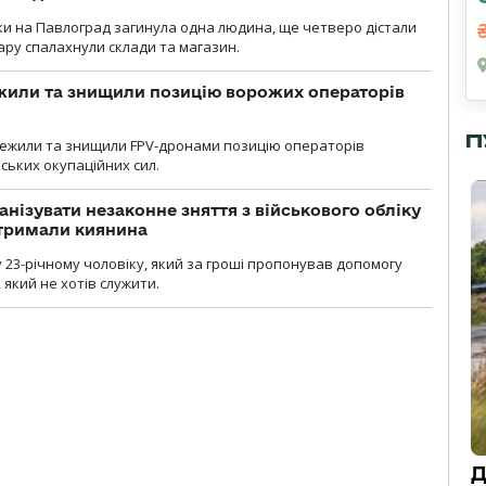
аки на Павлоград загинула одна людина, ще четверо дістали
ару спалахнули склади та магазин.
жили та знищили позицію ворожих операторів
П
стежили та знищили FPV-дронами позицію операторів
ських окупаційних сил.
анізувати незаконне зняття з військового обліку
атримали киянина
 23-річному чоловіку, який за гроші пропонував допомогу
який не хотів служити.
Д