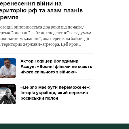
еренесення війни на
ериторію рф та злам планів
ремля
ьогодні виповнюється два роки від початку
урської операції — безпрецедентної за задумом
виконанням кампанії, яка перенесла бойові дії
а територію держави-агресора. Цей крок…
Актор і офіцер Володимир
Ращук: «Воєнні фільми не мають
нічого спільного з війною»
«Це зло має бути переможене»:
історія українця, який пережив
російський полон