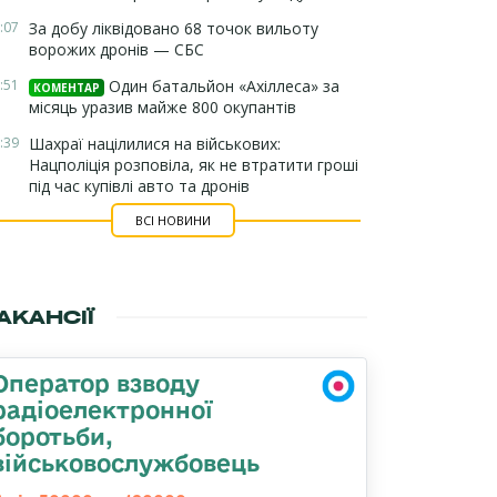
:07
За добу ліквідовано 68 точок вильоту
ворожих дронів — СБС
:51
Один батальйон «Ахіллеса» за
КОМЕНТАР
місяць уразив майже 800 окупантів
:39
Шахраї націлилися на військових:
Нацполіція розповіла, як не втратити гроші
під час купівлі авто та дронів
ВСІ НОВИНИ
АКАНСІЇ
Оператор взводу
радіоелектронної
боротьби,
військовослужбовець