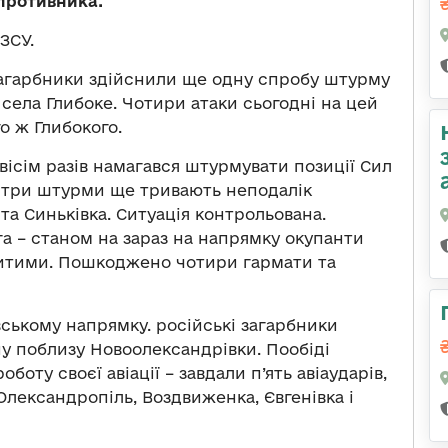
противника.
ЗСУ.
загарбники здійснили ще одну спробу штурму
 села Глибоке. Чотири атаки сьогодні на цей
го ж Глибокого.
ісім разів намагався штурмувати позиції Сил
 а три штурми ще тривають неподалік
та Синьківка. Ситуація контрольована.
га – станом на зараз на напрямку окупанти
битими. Пошкоджено чотири гармати та
вському напрямку. російські загарбники
 поблизу Новоолександрівки. Пообіді
боту своєї авіації – завдали п’ять авіаударів,
Олександропіль, Воздвиженка, Євгенівка і