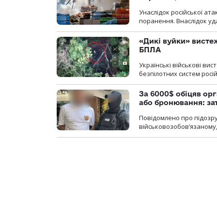
Унаслідок російської ат
поранення. Внаслідок уд
«Дикі вуйки» висте
БПЛА
Українські військові ви
безпілотних систем росій
За 6000$ обіцяв орг
або бронювання: з
Повідомлено про підозру
військовозобов’язаному, 