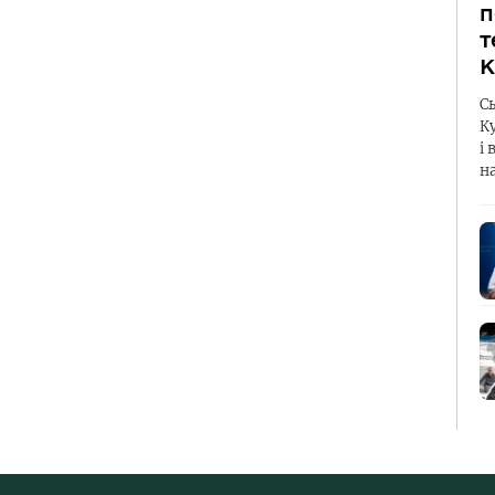
п
т
К
С
К
і 
н