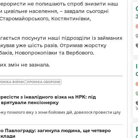
 терористи не полишають спроб знизити наш
и цивільне населення, – завдали сьогодні
 Старомайорського, Костянтинівки,
гається посунути наші підрозділи із займаних
акував уже шість разів. Отримав жорстку
баків, Новопрокопівки та Вербового.
их змін не зазнала.
РОНІКА ВІЙНИ
ХРОНІКА ОБОРОНИ
есісти з інвалідного візка на НРК: під
 врятували пенсіонерку
нку похилого віку з зони бойових дій, довелося провести цілу
о Павлограду: загинула людина, ще четверо
склади