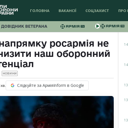
ГОЛОВНА
ВАКАНСІЇ
СОЦЗАХИСТ
ПРО 
ДОВІДНИК ВЕТЕРАНА
напрямку росармія не
14
низити наш оборонний
тенціал
14
НОВИНИ
13
Слідкуйте за АрміяInform в Google
хв.
13
13