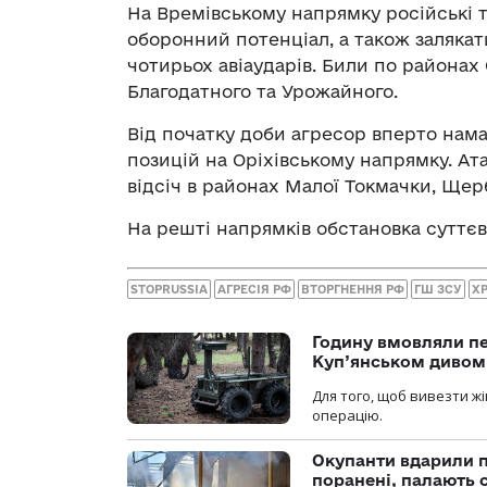
На Времівському напрямку російські
оборонний потенціал, а також залякат
чотирьох авіаударів. Били по районах
Благодатного та Урожайного.
Від початку доби агресор вперто нама
позицій на Оріхівському напрямку. Ат
відсіч в районах Малої Токмачки, Щер
На решті напрямків обстановка суттєв
STOPRUSSIA
АГРЕСІЯ РФ
ВТОРГНЕННЯ РФ
ГШ ЗСУ
Х
Годину вмовляли пер
Куп’янськом дивом
Для того, щоб вивезти жі
операцію.
Окупанти вдарили п
поранені, палають 