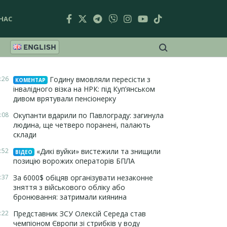
НАС
ENGLISH
:26
Годину вмовляли пересісти з
КОМЕНТАР
інвалідного візка на НРК: під Куп’янськом
дивом врятували пенсіонерку
:08
Окупанти вдарили по Павлограду: загинула
людина, ще четверо поранені, палають
склади
:52
«Дикі вуйки» вистежили та знищили
ВІДЕО
позицію ворожих операторів БПЛА
:37
За 6000$ обіцяв організувати незаконне
зняття з військового обліку або
бронювання: затримали киянина
:22
Представник ЗСУ Олексій Середа став
чемпіоном Європи зі стрибків у воду