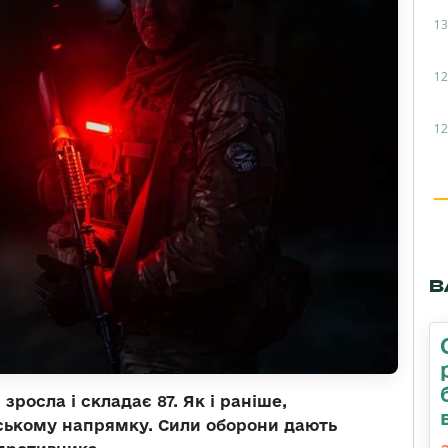
13
12
12
В
зросла і складає 87. Як і раніше,
ському напрямку. Сили оборони дають