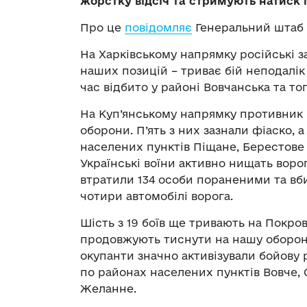
жорстку відсіч та стримують натиск 
Про це
повідомляє
Генеральний штаб 
На Харківському напрямку російські 
наших позицій – триває бій неподалік
час відбито у районі Вовчанська та то
На Куп’янському напрямку противник в
оборони. П’ять з них зазнали фіаско,
населених пунктів Піщане, Берестове 
Українські воїни активно нищать воро
втратили 134 особи пораненими та в
чотири автомобілі ворога.
Шість з 19 боїв ще тривають на Покро
продовжують тиснути на нашу оборону
окупанти значно активізували бойову ро
по районах населених пунктів Вовче, 
Желанне.