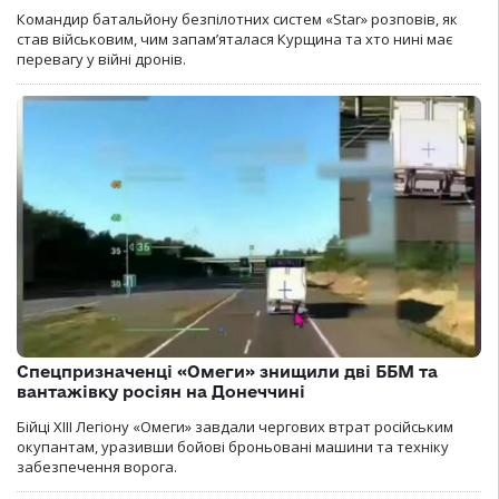
Командир батальйону безпілотних систем «Star» розповів, як
став військовим, чим запам’яталася Курщина та хто нині має
перевагу у війні дронів.
Спецпризначенці «Омеги» знищили дві ББМ та
вантажівку росіян на Донеччині
Бійці ХІІІ Легіону «Омеги» завдали чергових втрат російським
окупантам, уразивши бойові броньовані машини та техніку
забезпечення ворога.