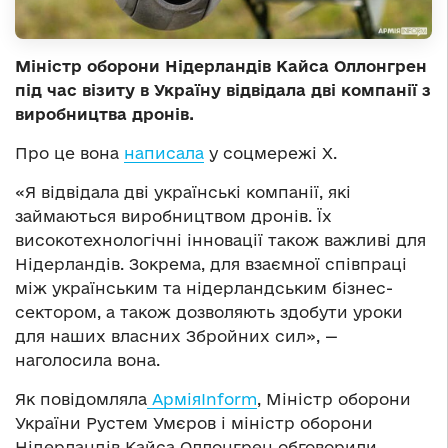
Міністр оборони Нідерландів Кайса Оллонгрен
під час візиту в Україну відвідала дві компанії з
виробництва дронів.
Про це вона
написала
у соцмережі Х.
«Я відвідала дві українські компанії, які
займаються виробництвом дронів. Їх
високотехнологічні інновації також важливі для
Нідерландів. Зокрема, для взаємної співпраці
між українським та нідерландським бізнес-
сектором, а також дозволяють здобути уроки
для наших власних Збройних сил», —
наголосила вона.
Як повідомляла
АрміяInform
, Міністр оборони
України Рустем Умєров і міністр оборони
Нідерландів Кайса Оллонгрен обговорили