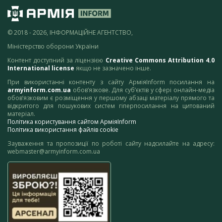
© 2018 - 2026, ІНФОРМАЦІЙНЕ АГЕНТСТВО,
Міністерство оборони України
Контент доступний за ліцензією
Creative Commons Attribution 4.0
International license
якщо не зазначено інше.
При використанні контенту з сайту АрміяInform посилання на
armyinform.com.ua
обов’язкове. Для суб’єктів у сфері онлайн-медіа
обов’язковим є розміщення у першому абзаці матеріалу прямого та
відкритого для пошукових систем гіперпосилання на цитований
матеріал.
Політика користування сайтом АрміяInform
Політика використання файлів cookie
Зауваження та пропозиції по роботі сайту надсилайте на адресу:
webmaster@armyinform.com.ua