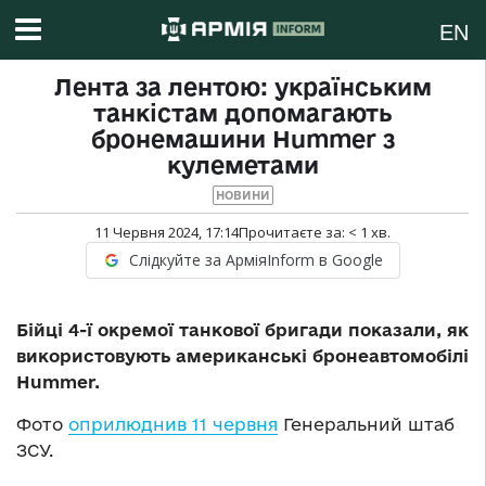
EN
Лента за лентою: українським
танкістам допомагають
бронемашини Hummer з
кулеметами
НОВИНИ
11 Червня 2024, 17:14
Прочитаєте за:
< 1
хв.
Слідкуйте за АрміяInform в Google
Бійці 4-ї окремої танкової бригади показали, як
використовують американські бронеавтомобілі
Hummer.
Фото
оприлюднив 11 червня
Генеральний штаб
ЗСУ.