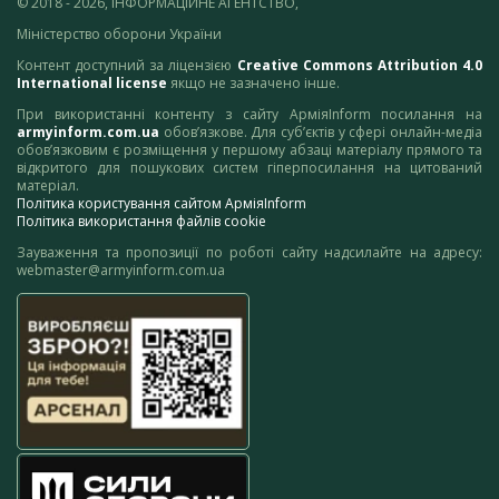
© 2018 - 2026, ІНФОРМАЦІЙНЕ АГЕНТСТВО,
Міністерство оборони України
Контент доступний за ліцензією
Creative Commons Attribution 4.0
International license
якщо не зазначено інше.
При використанні контенту з сайту АрміяInform посилання на
armyinform.com.ua
обов’язкове. Для суб’єктів у сфері онлайн-медіа
обов’язковим є розміщення у першому абзаці матеріалу прямого та
відкритого для пошукових систем гіперпосилання на цитований
матеріал.
Політика користування сайтом АрміяInform
Політика використання файлів cookie
Зауваження та пропозиції по роботі сайту надсилайте на адресу:
webmaster@armyinform.com.ua