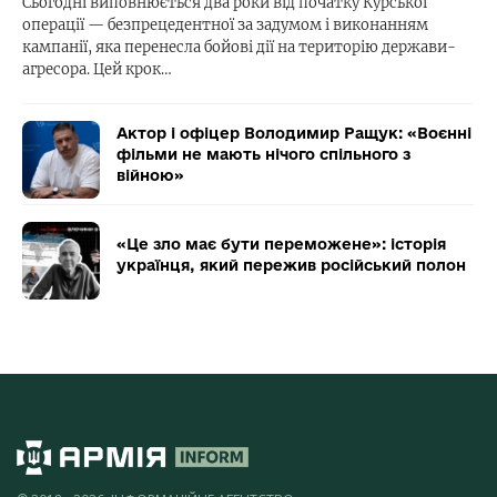
Сьогодні виповнюється два роки від початку Курської
операції — безпрецедентної за задумом і виконанням
кампанії, яка перенесла бойові дії на територію держави-
агресора. Цей крок…
Актор і офіцер Володимир Ращук: «Воєнні
фільми не мають нічого спільного з
війною»
«Це зло має бути переможене»: історія
українця, який пережив російський полон