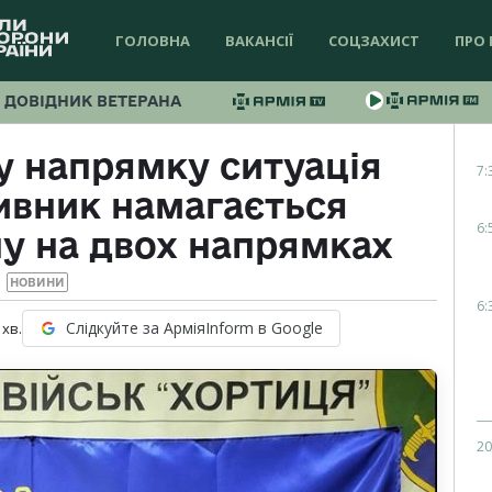
ГОЛОВНА
ВАКАНСІЇ
СОЦЗАХИСТ
ПРО 
ДОВІДНИК ВЕТЕРАНА
у напрямку ситуація
7:
ивник намагається
6:
у на двох напрямках
НОВИНИ
6:
Слідкуйте за АрміяInform в Google
хв.
20