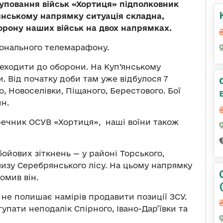
уповання військ «Хортиця» підполковник
янському напрямку ситуація складна,
орону наших військ на двох напрямках.
ціонального телемарафону.
еходити до оборони. На Куп’янському
. Від початку доби там уже відбулося 7
, Новоселівки, Піщаного, Берестового. Бої
н.
ечник ОСУВ «Хортиця», наші воїни також
бойових зіткнень — у районі Торського,
близу Серебрянського лісу. На цьому напрямку
омив він.
не полишає намірів продавити позиції ЗСУ.
упати неподалік Спірного, Івано-Дар’ївки та