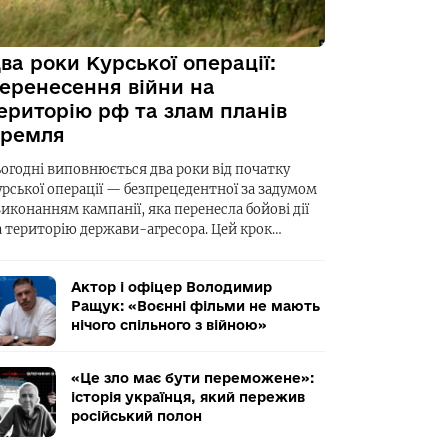
ва роки Курської операції:
еренесення війни на
ериторію рф та злам планів
ремля
ьогодні виповнюється два роки від початку
урської операції — безпрецедентної за задумом
виконанням кампанії, яка перенесла бойові дії
а територію держави-агресора. Цей крок…
Актор і офіцер Володимир
Ращук: «Воєнні фільми не мають
нічого спільного з війною»
«Це зло має бути переможене»:
історія українця, який пережив
російський полон