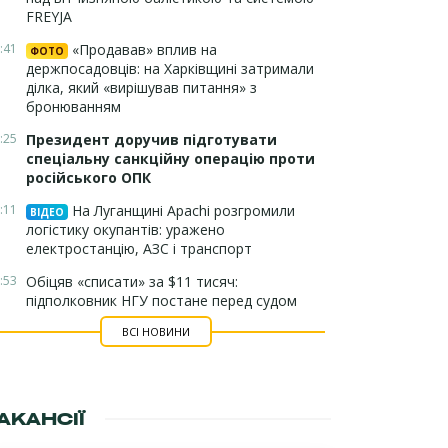
FREYJA
:41
«Продавав» вплив на
ФОТО
держпосадовців: на Харківщині затримали
ділка, який «вирішував питання» з
бронюванням
:25
Президент доручив підготувати
спеціальну санкційну операцію проти
російського ОПК
:11
На Луганщині Apachi розгромили
ВІДЕО
логістику окупантів: уражено
електростанцію, АЗС і транспорт
:53
Обіцяв «списати» за $11 тисяч:
підполковник НГУ постане перед судом
ВСІ НОВИНИ
АКАНСІЇ