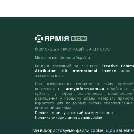
© 2018 - 2026, ІНФОРМАЦІЙНЕ АГЕНТСТВО,
Міністерство оборони України
Контент доступний за ліцензією
Creative Comm
Attribution 4.0 International license
якщо 
зазначено інше.
При використанні контенту з сайту АрміяInf
посилання на
armyinform.com.ua
обов’язкове. 
суб’єктів у сфері онлайн-медіа обов’язкови
розміщення у першому абзаці матеріалу прямого
відкритого для пошукових систем гіперпосилання
цитований матеріал.
Політика користування сайтом АрміяInform
Політика використання файлів cookie
Зауваження та пропозиції по роботі сайту надсилайте
Ми використовуємо файли cookie, щоб забезпе
адресу:
webmaster@armyinform.com.ua