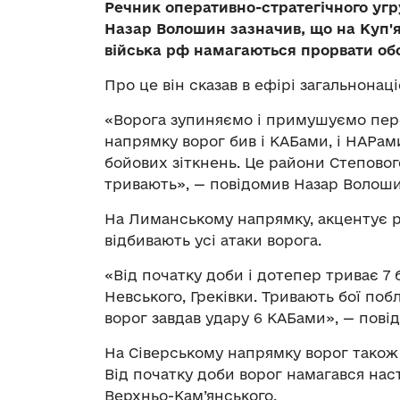
Речник оперативно-стратегічного угр
Назар Волошин зазначив, що на Куп'
війська рф намагаються прорвати об
Про це він сказав в ефірі загальнона
«Ворога зупиняємо і примушуємо пер
напрямку ворог бив і КАБами, і НАРами
бойових зіткнень. Це райони Степового
тривають», — повідомив Назар Волоши
На Лиманському напрямку, акцентує р
відбивають усі атаки ворога.
«Від початку доби і дотепер триває 7 
Невського, Греківки. Тривають бої по
ворог завдав удару 6 КАБами», — повід
На Сіверському напрямку ворог також 
Від початку доби ворог намагався наст
Верхньо-Кам’янського.