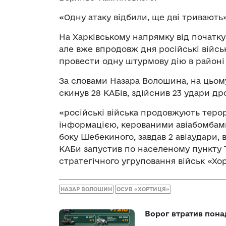
«Одну атаку відбили, ще дві тривають»
На Харківському напрямку від початку
але вже впродовж дня російські війсь
провести одну штурмову дію в районі 
За словами Назара Волошина, на цьому
скинув 28 КАБів, здійснив 23 удари др
«російські війська продовжують теро
інформацією, керованими авіабомбами 
боку Шебекиного, завдав 2 авіаудари,
КАБи запустив по населеному пункту 
стратегічного угруповання військ «Х
НАЗАР ВОЛОШИН
ОСУВ «ХОРТИЦЯ»
Ворог втратив пона