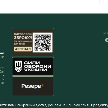
pr
ons
не
orm
Для
м є
 та
 на
 на
чити вам найкращий досвід роботи на нашому сайті. Продовжу