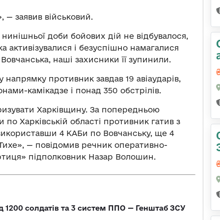
, — заявив військовий.
 нинішньої доби бойових дій не відбувалося,
ка активізувалися і безуспішно намагалися
Вовчанська, наші захисники її зупинили.
 напрямку противник завдав 19 авіаударів,
онами-камікадзе і понад 350 обстрілів.
ризувати Харківщину. За попередньою
по Харківській області противник гатив з
 використавши 4 КАБи по Вовчанську, ще 4
Тихе», — повідомив речник оперативно-
ортиця» підполковник Назар Волошин.
д 1200 солдатів та 3 систем ППО — Генштаб ЗСУ