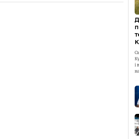
Д
п
т
К
С
К
і 
н