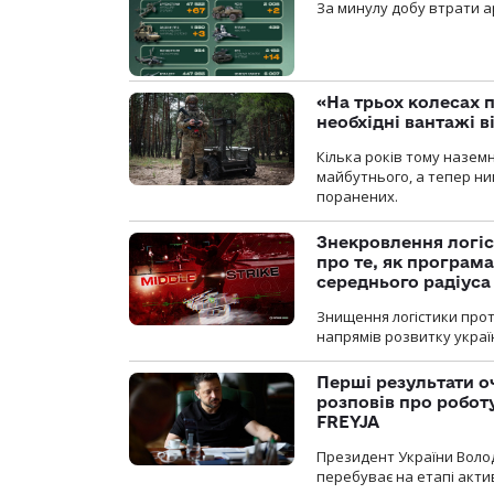
За минулу добу втрати ар
«На трьох колесах 
необхідні вантажі 
Кілька років тому назем
майбутнього, а тепер ни
поранених.
Знекровлення логіс
про те, як програм
середнього радіуса
Знищення логістики прот
напрямів розвитку украї
Перші результати о
розповів про робот
FREYJA
Президент України Воло
перебуває на етапі актив