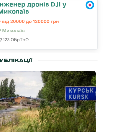
Інженер дронів DJI у
Миколаїв
від 20000 до 120000 грн
Миколаїв
123 ОБрТрО
УБЛІКАЦІЇ