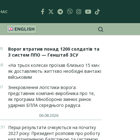
НАС
ENGLISH
35
Ворог втратив понад 1200 солдатів та
3 систем ППО — Генштаб ЗСУ
58
«На трьох колесах проїхав близько 15 км»:
як доставляють життєво необхідні вантажі
військовим
37
Знекровлення логістики ворога:
представник компанії-виробника про те,
як програма Міноборони змінює ринок
ударних БПЛА середнього радіуса
06.08.2026
:51
Перші результати очікуються на початку
2027 року: Президент розповів про роботу
над вітчизняною балістикою та системою