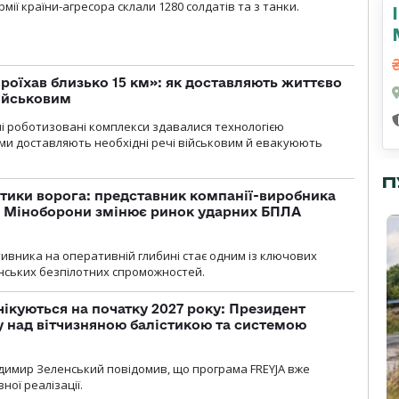
мії країни-агресора склали 1280 солдатів та з танки.
проїхав близько 15 км»: як доставляють життєво
військовим
ні роботизовані комплекси здавалися технологією
ми доставляють необхідні речі військовим й евакуюють
П
тики ворога: представник компанії-виробника
а Міноборони змінює ринок ударних БПЛА
ивника на оперативній глибині стає одним із ключових
нських безпілотних спроможностей.
чікуються на початку 2027 року: Президент
у над вітчизняною балістикою та системою
димир Зеленський повідомив, що програма FREYJA вже
ної реалізації.