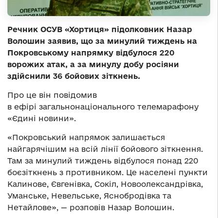
Речник ОСУВ «Хортиця» підолковник Назар
Волошин заявив, що за минулий тиждень на
Покровському напрямку відбулося 220
ворожих атак, а за минулу добу росіяни
здійснили 36 бойових зіткнень.
Про це він повідомив
в ефірі загальнонаціонального телемарафону
«Єдині новини».
«Покровський напрямок залишається
найгарячішим на всій лінії бойового зіткнення.
Там за минулий тиждень відбулося понад 220
боєзіткнень з противником. Це населені пункти
Калинове, Євгенівка, Сокіл, Новоолександрівка,
Уманське, Невельське, Яснобродівка та
Нетайлове», — розповів Назар Волошин.