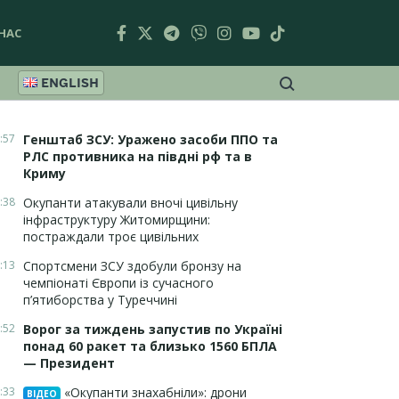
НАС
ENGLISH
:57
Генштаб ЗСУ: Уражено засоби ППО та
РЛС противника на півдні рф та в
Криму
:38
Окупанти атакували вночі цивільну
інфраструктуру Житомирщини:
постраждали троє цивільних
:13
Спортсмени ЗСУ здобули бронзу на
чемпіонаті Європи із сучасного
п’ятиборства у Туреччині
:52
Ворог за тиждень запустив по Україні
понад 60 ракет та близько 1560 БПЛА
— Президент
:33
«Окупанти знахабніли»: дрони
ВІДЕО