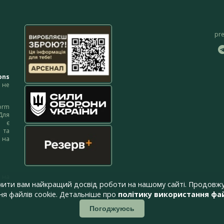
pr
ons
не
orm
Для
м є
 та
 на
 на
чити вам найкращий досвід роботи на нашому сайті. Продовжу
я файлів cookie. Детальніше про
політику використання фай
Погоджуюсь