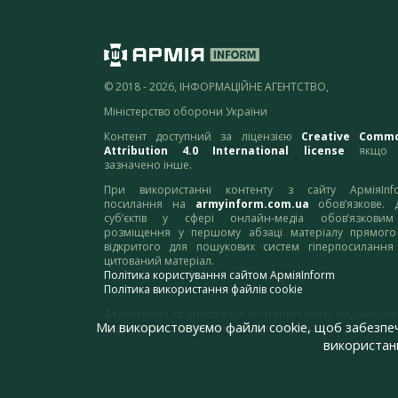
© 2018 - 2026, ІНФОРМАЦІЙНЕ АГЕНТСТВО,
Міністерство оборони України
Контент доступний за ліцензією
Creative Comm
Attribution 4.0 International license
якщо 
зазначено інше.
При використанні контенту з сайту АрміяInf
посилання на
armyinform.com.ua
обов’язкове. 
суб’єктів у сфері онлайн-медіа обов’язкови
розміщення у першому абзаці матеріалу прямого
відкритого для пошукових систем гіперпосилання
цитований матеріал.
Політика користування сайтом АрміяInform
Політика використання файлів cookie
Зауваження та пропозиції по роботі сайту надсилайте
Ми використовуємо файли cookie, щоб забезпе
адресу:
webmaster@armyinform.com.ua
використанн