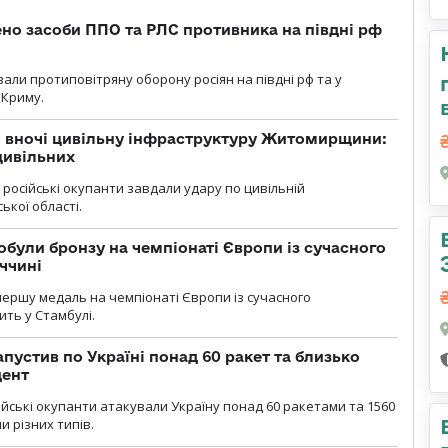
но засоби ППО та РЛС противника на півдні рф
вали протиповітряну оборону росіян на півдні рф та у
 Криму.
и вночі цивільну інфраструктуру Житомирщини:
цивільних
я, російські окупанти завдали удару по цивільній
ької області.
були бронзу на чемпіонаті Європи із сучасного
ччині
першу медаль на чемпіонаті Європи із сучасного
ить у Стамбулі.
пустив по Україні понад 60 ракет та близько
дент
ійські окупанти атакували Україну понад 60 ракетами та 1560
 різних типів.