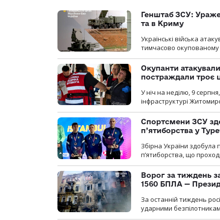
Генштаб ЗСУ: Ураже
та в Криму
Українські війська атаку
тимчасово окупованому
Окупанти атакувал
постраждали троє 
У ніч на неділю, 9 серпн
інфраструктурі Житомирс
Спортсмени ЗСУ здо
п’ятиборства у Туре
Збірна України здобула 
п’ятиборства, що проход
Ворог за тиждень за
1560 БПЛА — Прези
За останній тиждень рос
ударними безпілотниками