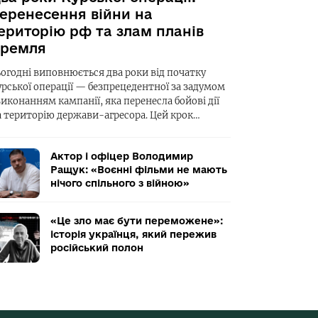
еренесення війни на
ериторію рф та злам планів
ремля
ьогодні виповнюється два роки від початку
урської операції — безпрецедентної за задумом
виконанням кампанії, яка перенесла бойові дії
а територію держави-агресора. Цей крок…
Актор і офіцер Володимир
Ращук: «Воєнні фільми не мають
нічого спільного з війною»
«Це зло має бути переможене»:
історія українця, який пережив
російський полон