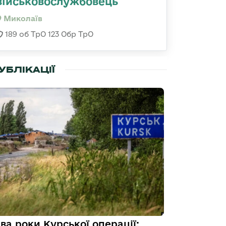
військовослужбовець
Миколаїв
189 об ТрО 123 Обр ТрО
УБЛІКАЦІЇ
ва роки Курської операції: