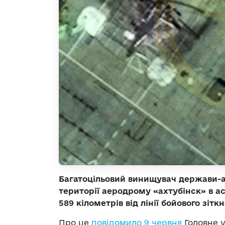
Багатоцільовий винищувач держави-а
території аеродрому «ахтубінск» в а
589 кілометрів від лінії бойового зітк
Про це
повідомило 9 червня
Головне у