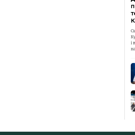
п
т
К
С
К
і 
н