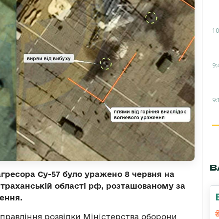
10
9:
9:
В
гресора Су-57 було уражено 8 червня на
страханській області рф, розташованому за
нення.
правління розвідки Міністерства оборони