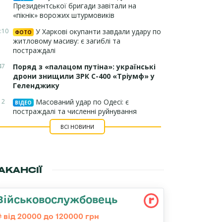
Президентської бригади завітали на
«пікнік» ворожих штурмовиків
:10
У Харкові окупанти завдали удару по
ФОТО
житловому масиву: є загиблі та
постраждалі
47
Поряд з «палацом путіна»: українські
дрони знищили ЗРК С-400 «Тріумф» у
Геленджику
12
Масований удар по Одесі: є
ВІДЕО
постраждалі та численні руйнування
ВСІ НОВИНИ
АКАНСІЇ
Військовослужбовець
від 20000 до 120000 грн