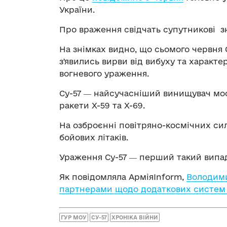
України.
Про враження свідчать супутникові з
На знімках видно, що сьомого червня С
зʼявились вирви від вибуху та характ
вогневого ураження.
Су-57 ― найсучасніший винищувач мос
ракети Х-59 та Х-69.
На озброєнні повітряно-космічних сил
бойових літаків.
Ураження Су-57 ― перший такий випадо
Як повідомляла АрміяInform,
Володими
партнерами щодо додаткових систем
ГУР МОУ
СУ-57
ХРОНІКА ВІЙНИ