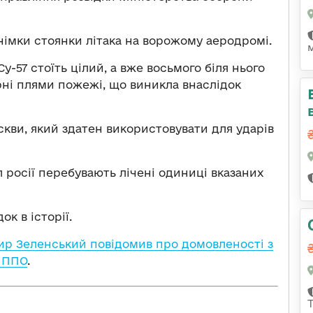
німки стоянки літака на ворожому аеродромі.
у-57 стоїть цілий, а вже восьмого біля нього
ерні плями пожежі, що виникла внаслідок
кви, який здатен використовувати для ударів
 росії перебувають лічені одиниці вказаних
к в історії.
р Зеленський повідомив про домовленості з
 ППО
.