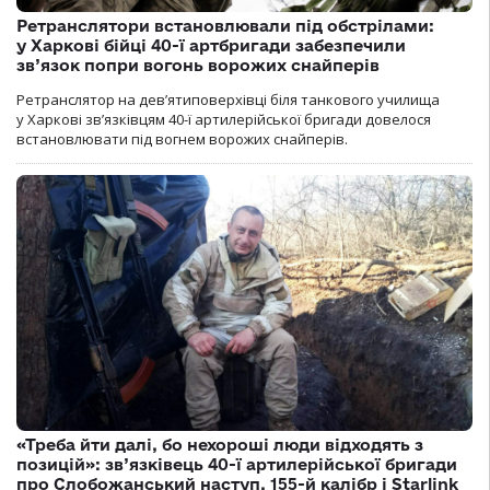
Ретранслятори встановлювали під обстрілами:
у Харкові бійці 40-ї артбригади забезпечили
зв’язок попри вогонь ворожих снайперів
Ретранслятор на дев’ятиповерхівці біля танкового училища
у Харкові зв’язківцям 40-ї артилерійської бригади довелося
встановлювати під вогнем ворожих снайперів.
«Треба йти далі, бо нехороші люди відходять з
позицій»: зв’язківець 40-ї артилерійської бригади
про Слобожанський наступ, 155-й калібр і Starlink