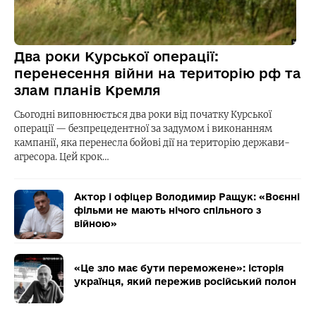
Два роки Курської операції:
перенесення війни на територію рф та
злам планів Кремля
Сьогодні виповнюється два роки від початку Курської
операції — безпрецедентної за задумом і виконанням
кампанії, яка перенесла бойові дії на територію держави-
агресора. Цей крок…
Актор і офіцер Володимир Ращук: «Воєнні
фільми не мають нічого спільного з
війною»
«Це зло має бути переможене»: історія
українця, який пережив російський полон