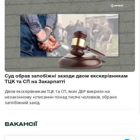
Суд обрав запобіжні заходи двом екскерівникам
ТЦК та СП на Закарпатті
Двом екскерівникам ТЦК та СП, яких ДБР викрило на
незаконному «списанні» понад тисячі чоловіків, обрано
запобіжний захід.
ВАКАНСІЇ