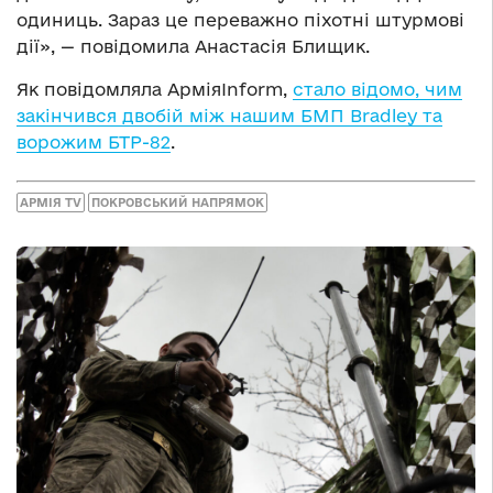
одиниць. Зараз це переважно піхотні штурмові
дії», — повідомила Анастасія Блищик.
Як повідомляла АрміяInform,
стало відомо, чим
закінчився двобій між нашим БМП Bradley та
ворожим БТР-82
.
АРМІЯ TV
ПОКРОВСЬКИЙ НАПРЯМОК