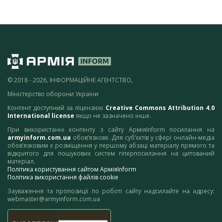
© 2018 - 2026, ІНФОРМАЦІЙНЕ АГЕНТСТВО,
Міністерство оборони України
Контент доступний за ліцензією
Creative Commons Attribution 4.0
International license
якщо не зазначено інше.
При використанні контенту з сайту АрміяInform посилання на
armyinform.com.ua
обов’язкове. Для суб’єктів у сфері онлайн-медіа
обов’язковим є розміщення у першому абзаці матеріалу прямого та
відкритого для пошукових систем гіперпосилання на цитований
матеріал.
Політика користування сайтом АрміяInform
Політика використання файлів cookie
Зауваження та пропозиції по роботі сайту надсилайте на адресу:
webmaster@armyinform.com.ua