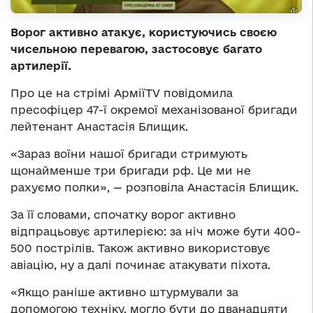
Ворог активно атакує, користуючись своєю
чисельною перевагою, застосовує багато
артилерії.
Про це на стрімі АрміїTV повідомила
пресофіцер 47-ї окремої механізованої бригади
лейтенант Анастасія Блищик.
«Зараз воїни нашої бригади стримують
щонайменше три бригади рф. Це ми не
рахуємо полки», — розповіла Анастасія Блищик.
За її словами, спочатку ворог активно
відпрацьовує артилерією: за ніч може бути 400-
500 пострілів. Також активно використовує
авіацію, ну а далі починає атакувати піхота.
«Якщо раніше активно штурмували за
допомогою техніку, могло бути до дванадцяти