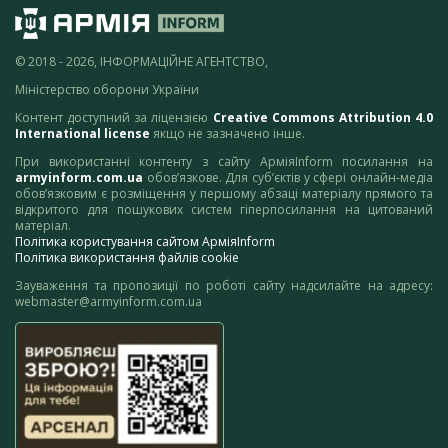
© 2018 - 2026, ІНФОРМАЦІЙНЕ АГЕНТСТВО,
Міністерство оборони України
Контент доступний за ліцензією
Creative Commons Attribution 4.0
International license
якщо не зазначено інше.
При використанні контенту з сайту АрміяInform посилання на
armyinform.com.ua
обов’язкове. Для суб’єктів у сфері онлайн-медіа
обов’язковим є розміщення у першому абзаці матеріалу прямого та
відкритого для пошукових систем гіперпосилання на цитований
матеріал.
Політика користування сайтом АрміяInform
Політика використання файлів cookie
Зауваження та пропозиції по роботі сайту надсилайте на адресу:
webmaster@armyinform.com.ua