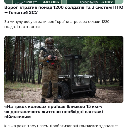
Ворог втратив понад 1200 солдатів та 3 систем ППО
— Генштаб ЗСУ
За минулу добу втрати армії країни-агресора склали 1280
солдатів та з танки.
«На трьох колесах проїхав близько 15 км»:
як доставляють життєво необхідні вантажі
військовим
Кілька років тому наземні роботизовані комплекси здавалися