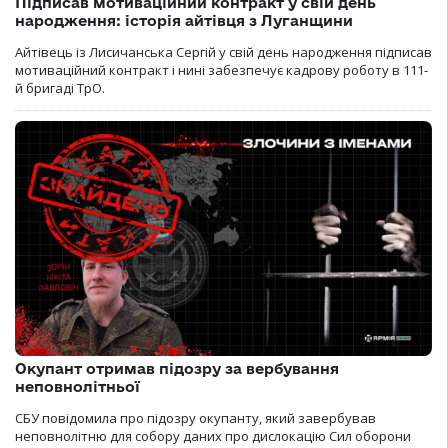
Підписав мотиваційний контракт у свій день
народження: історія айтівця з Луганщини
Айтівець із Лисичанська Сергій у свій день народження підписав
мотиваційний контракт і нині забезпечує кадрову роботу в 111-
й бригаді ТрО.
Окупант отримав підозру за вербування
неповнолітньої
СБУ повідомила про підозру окупанту, який завербував
неповнолітню для собору даних про дислокацію Сил оборони