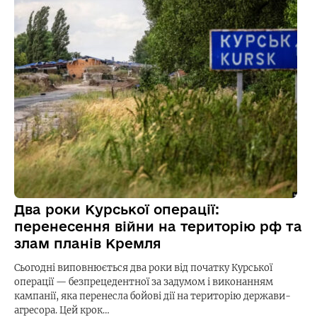
Два роки Курської операції:
перенесення війни на територію рф та
злам планів Кремля
Сьогодні виповнюється два роки від початку Курської
операції — безпрецедентної за задумом і виконанням
кампанії, яка перенесла бойові дії на територію держави-
агресора. Цей крок…