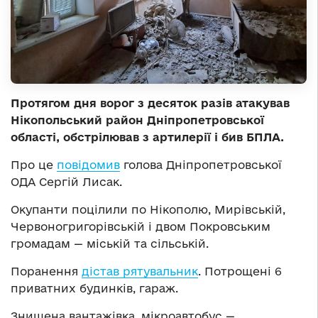
Протягом дня ворог з десяток разів атакував
Нікопольський район Дніпропетровської
області, обстрілював з артилерії і бив БПЛА.
Про це
повідомив
голова Дніпропетровської
ОДА Сергій Лисак.
Окупанти поцілили по Нікополю, Мирівській,
Червоногригорівській і двом Покровським
громадам — міській та сільській.
Поранення
дістав рятувальник
. Потрощені 6
приватних будинків, гараж.
Знищена вантажівка, мікроавтобус —