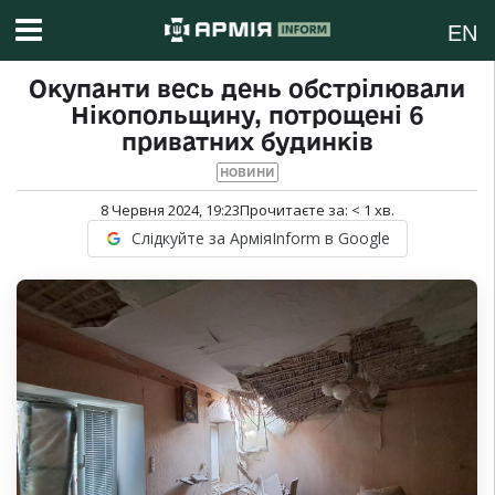
EN
Окупанти весь день обстрілювали
Нікопольщину, потрощені 6
приватних будинків
НОВИНИ
8 Червня 2024, 19:23
Прочитаєте за:
< 1
хв.
Слідкуйте за АрміяInform в Google