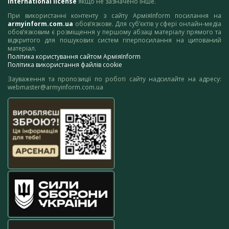
International license
якщо не зазначено інше.
При використанні контенту з сайту АрміяInform посилання на
armyinform.com.ua
обов’язкове. Для суб’єктів у сфері онлайн-медіа
обов’язковим є розміщення у першому абзаці матеріалу прямого та
відкритого для пошукових систем гіперпосилання на цитований
матеріал.
Політика користування сайтом АрміяInform
Політика використання файлів cookie
Зауваження та пропозиції по роботі сайту надсилайте на адресу:
webmaster@armyinform.com.ua