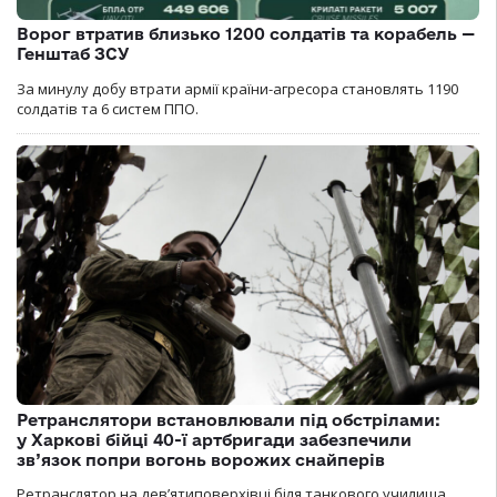
Ворог втратив близько 1200 солдатів та корабель —
Генштаб ЗСУ
За минулу добу втрати армії країни-агресора становлять 1190
солдатів та 6 систем ППО.
Ретранслятори встановлювали під обстрілами:
у Харкові бійці 40-ї артбригади забезпечили
зв’язок попри вогонь ворожих снайперів
Ретранслятор на дев’ятиповерхівці біля танкового училища