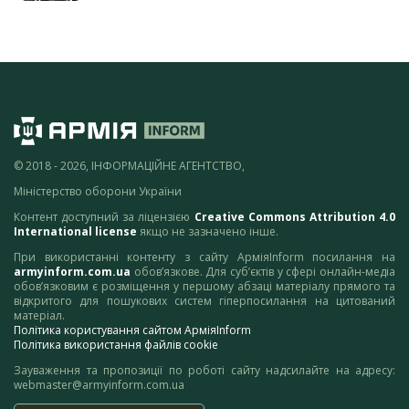
© 2018 - 2026, ІНФОРМАЦІЙНЕ АГЕНТСТВО,
Міністерство оборони України
Контент доступний за ліцензією
Creative Commons Attribution 4.0
International license
якщо не зазначено інше.
При використанні контенту з сайту АрміяInform посилання на
armyinform.com.ua
обов’язкове. Для суб’єктів у сфері онлайн-медіа
обов’язковим є розміщення у першому абзаці матеріалу прямого та
відкритого для пошукових систем гіперпосилання на цитований
матеріал.
Політика користування сайтом АрміяInform
Політика використання файлів cookie
Зауваження та пропозиції по роботі сайту надсилайте на адресу:
webmaster@armyinform.com.ua