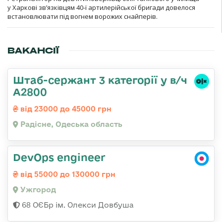
у Харкові зв’язківцям 40-ї артилерійської бригади довелося
встановлювати під вогнем ворожих снайперів.
ВАКАНСІЇ
Штаб-сержант 3 категорії у в/ч
А2800
від 23000 до 45000 грн
Радісне, Одеська область
DevOps engineer
від 55000 до 130000 грн
Ужгород
68 ОЄБр ім. Олекси Довбуша