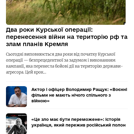
Два роки Курської операції:
перенесення війни на територію рф та
злам планів Кремля
Сьогодні виповнюється два роки від початку Курської
операції — безпрецедентної за задумом і виконанням
кампанії, яка перенесла бойові дії на територію держави-
агресора. Цей крок…
Актор і офіцер Володимир Ращук: «Воєнні
фільми не мають нічого спільного з
війною»
«Це зло має бути переможене»: історія
українця, який пережив російський полон