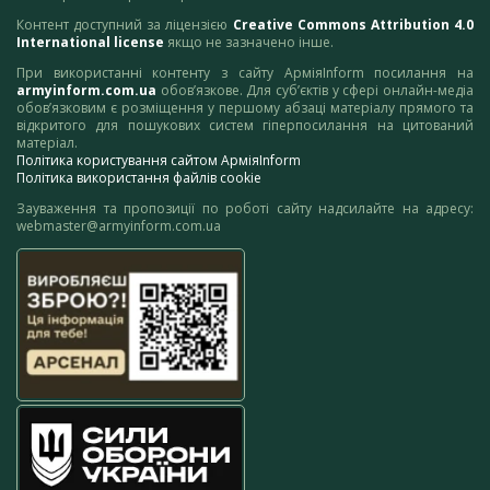
Контент доступний за ліцензією
Creative Commons Attribution 4.0
International license
якщо не зазначено інше.
При використанні контенту з сайту АрміяInform посилання на
armyinform.com.ua
обов’язкове. Для суб’єктів у сфері онлайн-медіа
обов’язковим є розміщення у першому абзаці матеріалу прямого та
відкритого для пошукових систем гіперпосилання на цитований
матеріал.
Політика користування сайтом АрміяInform
Політика використання файлів cookie
Зауваження та пропозиції по роботі сайту надсилайте на адресу:
webmaster@armyinform.com.ua