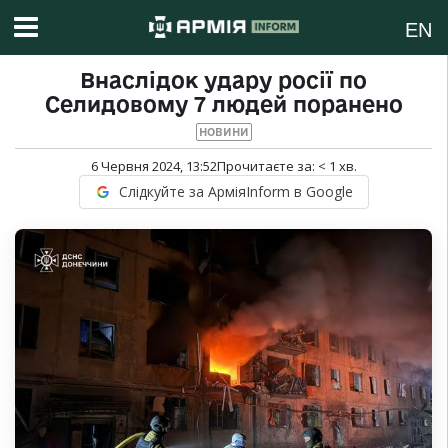
EN
Внаслідок удару росії по
Селидовому 7 людей поранено
НОВИНИ
6 Червня 2024, 13:52
Прочитаєте за:
< 1
хв.
Слідкуйте за АрміяInform в Google