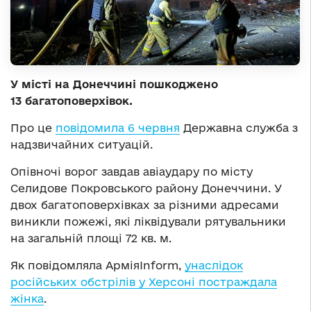
У місті на Донеччині пошкоджено
13 багатоповерхівок.
Про це
повідомила 6 червня
Державна служба з
надзвичайних ситуацій.
Опівночі ворог завдав авіаудару по місту
Селидове Покровського району Донеччини. У
двох багатоповерхівках за різними адресами
виникли пожежі, які ліквідували рятувальники
на загальній площі 72 кв. м.
Як повідомляла АрміяInform,
унаслідок
російських обстрілів у Херсоні постраждала
жінка
.