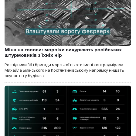
Міна на голови: морпіхи викурюють російських
штурмовиків з їхніх нір
Розвідники 36-ї бригади морської піхоти імені контрадмірала
Михайла Білінського на Костянтинівському напрямку нищать
окупантів у будівлях.