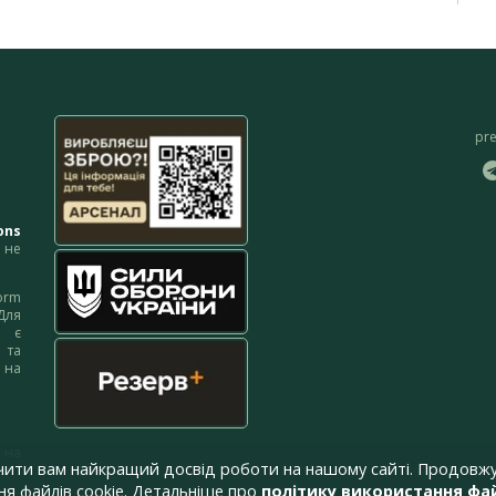
pr
ons
не
orm
Для
м є
 та
 на
 на
чити вам найкращий досвід роботи на нашому сайті. Продовжу
я файлів cookie. Детальніше про
політику використання фай