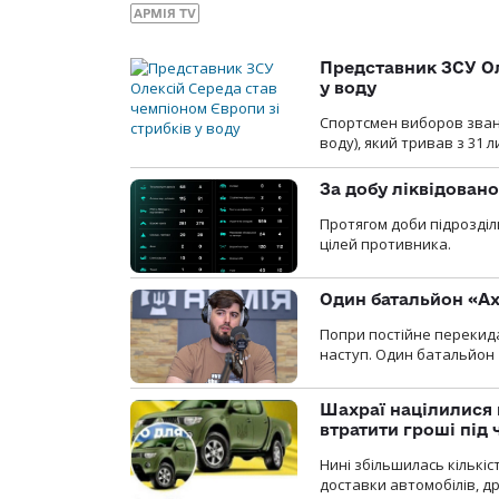
АРМІЯ TV
Представник ЗСУ Ол
у воду
Спортсмен виборов званн
воду), який тривав з 31 
За добу ліквідован
Протягом доби підрозділ
цілей противника.
Один батальйон «Ах
Попри постійне перекида
наступ. Один батальйон 
Шахраї націлилися н
втратити гроші під ч
Нині збільшилась кількі
доставки автомобілів, др