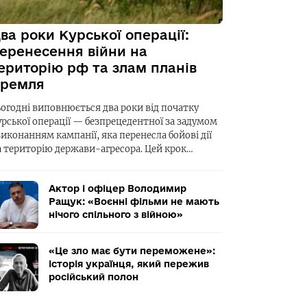
ва роки Курської операції:
еренесення війни на
ериторію рф та злам планів
ремля
ьогодні виповнюється два роки від початку
урської операції — безпрецедентної за задумом
виконанням кампанії, яка перенесла бойові дії
а територію держави-агресора. Цей крок…
Актор і офіцер Володимир
Ращук: «Воєнні фільми не мають
нічого спільного з війною»
«Це зло має бути переможене»:
історія українця, який пережив
російський полон