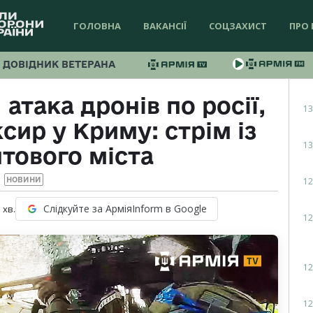
ГОЛОВНА
ВАКАНСІЇ
СОЦЗАХИСТ
ПРО 
ДОВІДНИК ВЕТЕРАНА
 атака дронів по росії,
13
сир у Криму: стрім із
13
тового міста
12
НОВИНИ
Слідкуйте за АрміяInform в Google
1
хв.
12
12
12