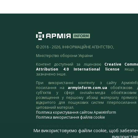
© 2018 - 2026, ІНФОРМАЦІЙНЕ АГЕНТСТВО,
Міністерство оборони України
Контент доступний за ліцензією
Creative Comm
Attribution 4.0 International license
якщо 
зазначено інше.
При використанні контенту з сайту АрміяInf
посилання на
armyinform.com.ua
обов’язкове. 
суб’єктів у сфері онлайн-медіа обов’язкови
розміщення у першому абзаці матеріалу прямого
відкритого для пошукових систем гіперпосилання
цитований матеріал.
Політика користування сайтом АрміяInform
Політика використання файлів cookie
Зауваження та пропозиції по роботі сайту надсилайте
Ми використовуємо файли cookie, щоб забезпе
адресу:
webmaster@armyinform.com.ua
використанн