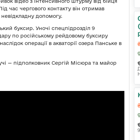
ивок відео з інтенсивного штурму від бійця
Під час чергового контакту він отримав
 невідкладну допомогу.
кий буксир. Уночі спецпідрозділ 9
дару по російському рейдовому буксиру
аслідок операції в акваторії озера Панське в
учі — підполковник Сергій Місюра та майор