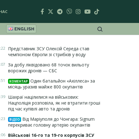
НАС
ENGLISH
:22
Представник ЗСУ Олексій Середа став
чемпіоном Європи зі стрибків у воду
:07
За добу ліквідовано 68 точок вильоту
ворожих дронів — СБС
:51
Один батальйон «Ахіллеса» за
КОМЕНТАР
місяць уразив майже 800 окупантів
:39
Шахраї націлилися на військових:
Нацполіція розповіла, як не втратити гроші
під час купівлі авто та дронів
:23
Від Маріуполя до Чонгара: Signum
ВІДЕО
перекриває головну артерію окупантів
:06
Військові 16-го та 19-го корпусів ЗСУ