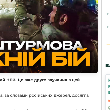
11
11
В
ий НПЗ. Це вже друге влучання в цей
ка, за словами російських джерел, досягла