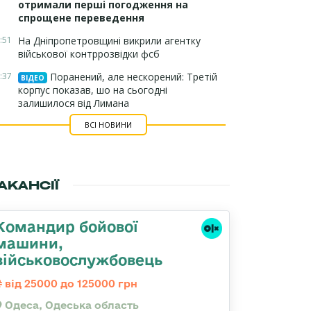
отримали перші погодження на
спрощене переведення
:51
На Дніпропетровщині викрили агентку
військової контррозвідки фсб
:37
Поранений, але нескорений: Третій
ВІДЕО
корпус показав, шо на сьогодні
залишилося від Лимана
ВСІ НОВИНИ
АКАНСІЇ
Командиp бойової
машини,
військовослужбовець
від 25000 до 125000 грн
Одеса, Одеська область