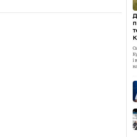
Д
п
т
К
С
К
і 
н