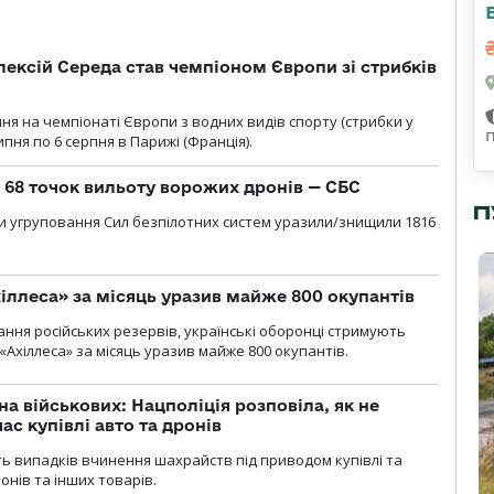
ексій Середа став чемпіоном Європи зі стрибків
я на чемпіонаті Європи з водних видів спорту (стрибки у
липня по 6 серпня в Парижі (Франція).
о 68 точок вильоту ворожих дронів — СБС
П
и угруповання Сил безпілотних систем уразили/знищили 1816
іллеса» за місяць уразив майже 800 окупантів
ння російських резервів, українські оборонці стримують
«Ахіллеса» за місяць уразив майже 800 окупантів.
а військових: Нацполіція розповіла, як не
ас купівлі авто та дронів
сть випадків вчинення шахрайств під приводом купівлі та
онів та інших товарів.