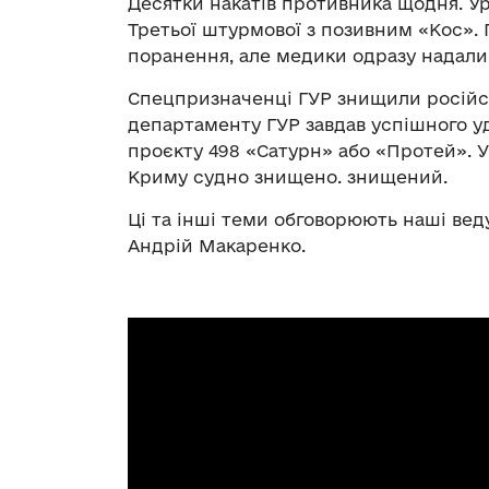
Десятки накатів противника щодня. Ур
Третьої штурмової з позивним «Кос». 
поранення, але медики одразу надали
Спецпризначенці ГУР знищили російсь
департаменту ГУР завдав успішного у
проєкту 498 «Сатурн» або «Протей». Ун
Криму судно знищено. знищений.
Ці та інші теми обговорюють наші вед
Андрій Макаренко.