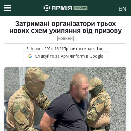
EN
Затримані організатори трьох
нових схем ухиляння від призову
НОВИНИ
5 Червня 2024, 16:21
Прочитаєте за:
< 1
хв.
Слідкуйте за АрміяInform в Google