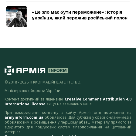
«Це зло має бути переможене»: історія
українця, який пережив російський полон
© 2018 - 2026, ІНФОРМАЦІЙНЕ АГЕНТСТВО,
Міністерство оборони України
Контент доступний за ліцензією
Creative Commons Attribution 4.0
International license
якщо не зазначено інше.
При використанні контенту з сайту АрміяInform посилання на
armyinform.com.ua
обов’язкове. Для суб’єктів у сфері онлайн-медіа
обов’язковим є розміщення у першому абзаці матеріалу прямого та
відкритого для пошукових систем гіперпосилання на цитований
матеріал.