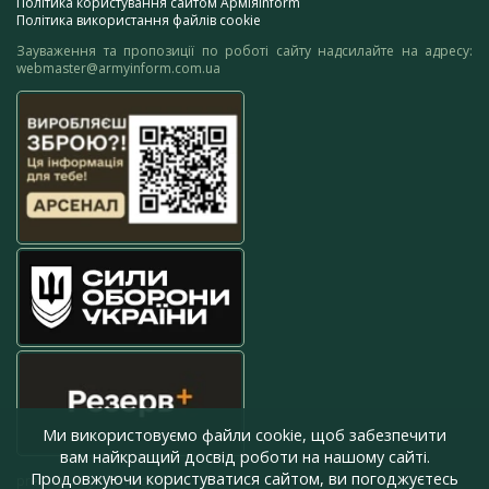
Політика користування сайтом АрміяInform
Політика використання файлів cookie
Зауваження та пропозиції по роботі сайту надсилайте на адресу:
webmaster@armyinform.com.ua
Ми використовуємо файли cookie, щоб забезпечити
вам найкращий досвід роботи на нашому сайті.
Продовжуючи користуватися сайтом, ви погоджуєтесь
press@armyinform.com.ua