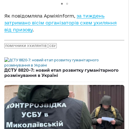
Як повідомляла АрміяInform,
за тиждень
затримано вісім організаторів схем ухиляння
від призову
.
ПОМІЧНИКИ УХИЛЯНТІВ
СБУ
ДСТУ 8820-7: новий етап розвитку гуманітарного
розмінування в Україні