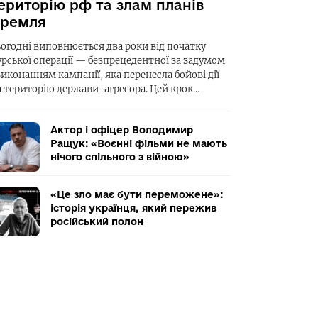
ериторію рф та злам планів
ремля
ьогодні виповнюється два роки від початку
урської операції — безпрецедентної за задумом
виконанням кампанії, яка перенесла бойові дії
а територію держави-агресора. Цей крок…
Актор і офіцер Володимир
Ращук: «Воєнні фільми не мають
нічого спільного з війною»
«Це зло має бути переможене»:
історія українця, який пережив
російський полон