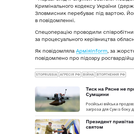
Кримінального кодексу України (держа
Зловмисник перебуває під вартою. Йом
в повідомленні.
Спецоперацію проводили співробітник
за процесуального керівництва обласн
Як повідомляла
АрміяInform
, за жорс
повідомлено про підозру росгвардійц
STOPRUSSIA
АГРЕСІЯ РФ
ВІЙНА
ВТОРГНЕННЯ РФ
Тиск на Рясне не пр
Сумщини
Російські війська продо
загроза для Сум із боку д
Президент привітав 
святом