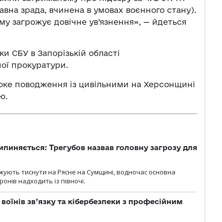
вна зрада, вчинена в умовах воєнного стану).
у загрожує довічне ув’язнення», — йдеться
и СБУ в Запорізькій області
ої прокуратури.
токе поводження із цивільними на Херсонщині
ю.
ипиняється: Трегубов назвав головну загрозу для
вжують тиснути на Рясне на Сумщині, водночас основна
ронів надходить із півночі.
воїнів зв’язку та кібербезпеки з професійним