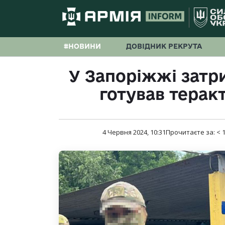
#НОВИНИ
ДОВІДНИК РЕКРУТА
У Запоріжжі затр
готував терак
4 Червня 2024, 10:31
Прочитаєте за:
< 