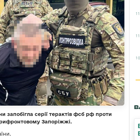
11
11
10
В
и запобігла серії терактів фсб рф проти
прифронтовому Запоріжжі.
їни.