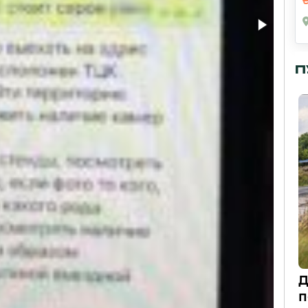
П
Д
п