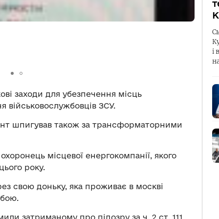
т
К
С
К
і 
н
ові заходи для убезпечення місць
я військовослужбовців ЗСУ.
рант шпигував також за трансформаторними
 охоронець місцевої енергокомпанії, якого
цього року.
рез свою доньку, яка проживає в москві
жбою.
или затриманому про підозру за ч. 2 ст. 111