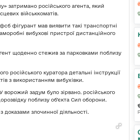
му» затримано російського агента, який
ісцевих військкоматів.
ю фсб фігурант мав виявити такі транспортні
саморобні вибухові пристрої дистанційного
 агент щоденно стежив за парковками поблизу
ого російського куратора детальні інструкції
тів з використанням вибухівки.
 ворожий задум було зірвано. російського
дорозвідку поблизу об’єкта Сил оборони.
з доказами злочинної діяльності.