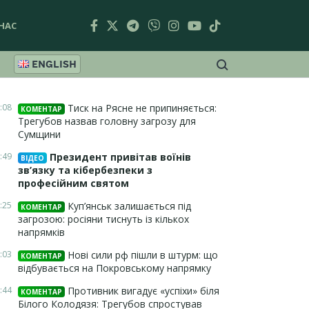
НАС
ENGLISH
:08
Тиск на Рясне не припиняється:
КОМЕНТАР
Трегубов назвав головну загрозу для
Сумщини
:49
Президент привітав воїнів
ВІДЕО
зв’язку та кібербезпеки з
професійним святом
:25
Куп’янськ залишається під
КОМЕНТАР
загрозою: росіяни тиснуть із кількох
напрямків
:03
Нові сили рф пішли в штурм: що
КОМЕНТАР
відбувається на Покровському напрямку
:44
Противник вигадує «успіхи» біля
КОМЕНТАР
Білого Колодязя: Трегубов спростував