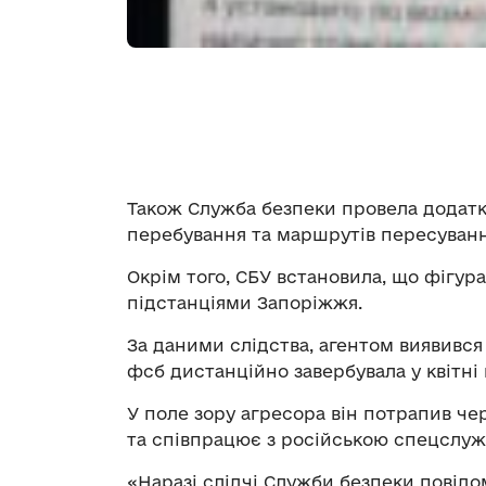
Також Служба безпеки провела додатк
перебування та маршрутів пересуванн
Окрім того, СБУ встановила, що фігу
підстанціями Запоріжжя.
За даними слідства, агентом виявився
фсб дистанційно завербувала у квітні 
У поле зору агресора він потрапив че
та співпрацює з російською спецслу
«Наразі слідчі Служби безпеки повідом