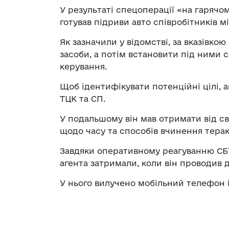
У результаті спецоперації «на гарячо
готував підриви авто співробітників м
Як зазначили у відомстві, за вказівко
засоби, а потім встановити під ними 
керування.
Щоб ідентифікувати потенційні цілі,
ТЦК та СП.
У подальшому він мав отримати від св
щодо часу та способів вчинення терак
Завдяки оперативному реагуванню СБУ
агента затримали, коли він проводив 
У нього вилучено мобільний телефон і