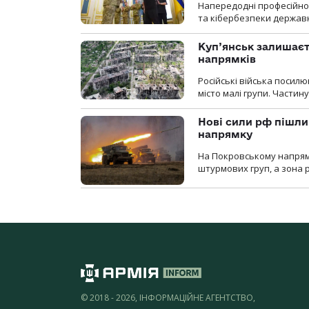
Напередодні професійног
та кібербезпеки державн
Куп’янськ залишаєть
напрямків
Російські війська посилю
місто малі групи. Частин
Нові сили рф пішли
напрямку
На Покровському напрямку
штурмових груп, а зона р
© 2018 - 2026, ІНФОРМАЦІЙНЕ АГЕНТСТВО,