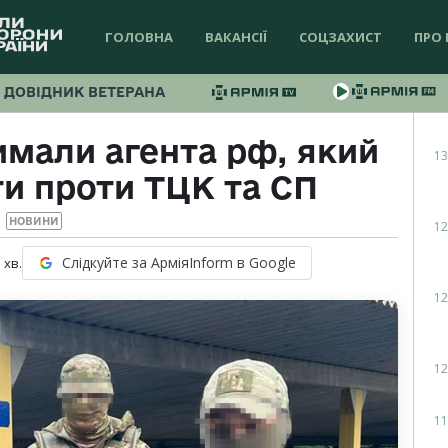
ГОЛОВНА
ВАКАНСІЇ
СОЦЗАХИСТ
ПРО 
ДОВІДНИК ВЕТЕРАНА
имали агента рф, який
13
ти проти ТЦК та СП
НОВИНИ
12
Слідкуйте за АрміяInform в Google
1
хв.
12
12
11