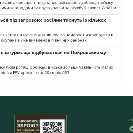
о свята президент відзначив військовослужбовців зв’язку
ими нагородами та подякував їм за службу й захист України.
ся під загрозою: росіяни тиснуть із кількох
ють тиск на Куп’янськ із півночі та намагаються заводити в
у окупантів уже виявлено в північних районах.
 в штурм: що відбувається на Покровському
 після ротації російські війська збільшили кількість малих
оботи FPV-дронів сягає 20 км від ЛБЗ.
pr