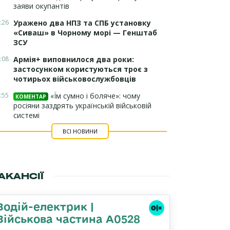
заяви окупантів
:26
Уражено два НПЗ та СПБ установку
«Сиваш» в Чорному морі — Генштаб
ЗСУ
:08
Армія+ виповнилося два роки:
застосунком користуються троє з
чотирьох військовослужбовців
:55
«Їм сумно і боляче»: чому
КОМЕНТАР
росіяни заздрять українській військовій
системі
ВСІ НОВИНИ
АКАНСІЇ
Водій-електрик |
Військова частина А0528