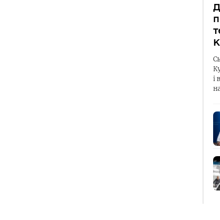
Д
п
т
К
С
К
і 
н