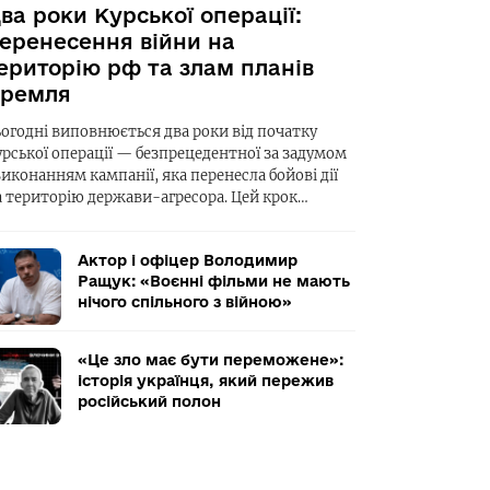
ва роки Курської операції:
еренесення війни на
ериторію рф та злам планів
ремля
ьогодні виповнюється два роки від початку
урської операції — безпрецедентної за задумом
виконанням кампанії, яка перенесла бойові дії
а територію держави-агресора. Цей крок…
Актор і офіцер Володимир
Ращук: «Воєнні фільми не мають
нічого спільного з війною»
«Це зло має бути переможене»:
історія українця, який пережив
російський полон