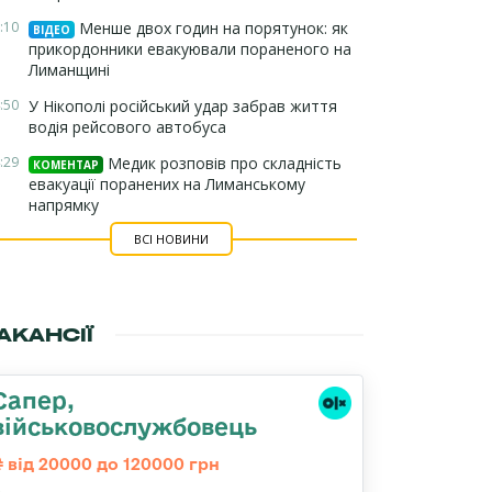
:10
Менше двох годин на порятунок: як
ВІДЕО
прикордонники евакуювали пораненого на
Лиманщині
:50
У Нікополі російський удар забрав життя
водія рейсового автобуса
:29
Медик розповів про складність
КОМЕНТАР
евакуації поранених на Лиманському
напрямку
ВСІ НОВИНИ
АКАНСІЇ
Сапер,
військовослужбовець
від 20000 до 120000 грн