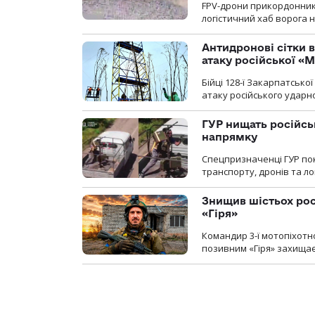
FPV-дрони прикордонників
логістичний хаб ворога 
Антидронові сітки в
атаку російської «М
Бійці 128-ї Закарпатсько
атаку російського ударн
ГУР нищать російськ
напрямку
Спецпризначенці ГУР пок
транспорту, дронів та ло
Знищив шістьох росі
«Гіря»
Командир 3-ї мотопіхотно
позивним «Гіря» захищає