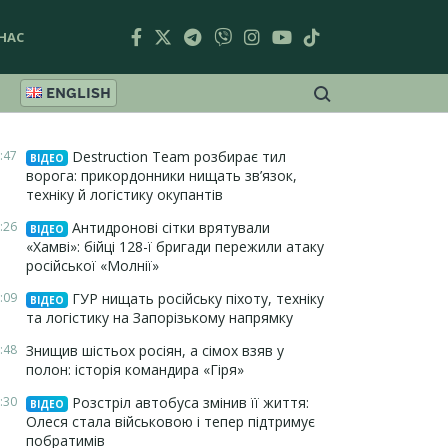
НАС
ENGLISH
:47
Destruction Team розбирає тил
ВІДЕО
ворога: прикордонники нищать зв’язок,
техніку й логістику окупантів
:26
Антидронові сітки врятували
ВІДЕО
«Хамві»: бійці 128-ї бригади пережили атаку
російської «Молнії»
:09
ГУР нищать російську піхоту, техніку
ВІДЕО
та логістику на Запорізькому напрямку
:48
Знищив шістьох росіян, а сімох взяв у
полон: історія командира «Гіря»
:30
Розстріл автобуса змінив її життя:
ВІДЕО
Олеся стала військовою і тепер підтримує
побратимів