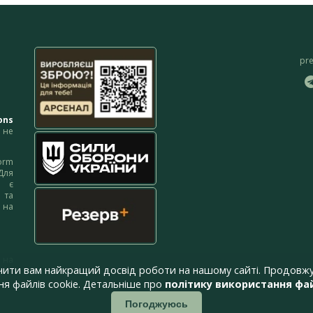
pr
ons
не
orm
Для
м є
 та
 на
 на
чити вам найкращий досвід роботи на нашому сайті. Продовжу
я файлів cookie. Детальніше про
політику використання фай
Погоджуюсь