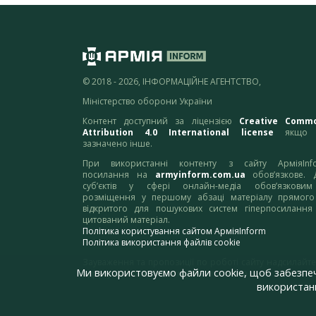
© 2018 - 2026, ІНФОРМАЦІЙНЕ АГЕНТСТВО,
Міністерство оборони України
Контент доступний за ліцензією
Creative Comm
Attribution 4.0 International license
якщо 
зазначено інше.
При використанні контенту з сайту АрміяInf
посилання на
armyinform.com.ua
обов’язкове. 
суб’єктів у сфері онлайн-медіа обов’язкови
розміщення у першому абзаці матеріалу прямого
відкритого для пошукових систем гіперпосилання
цитований матеріал.
Політика користування сайтом АрміяInform
Політика використання файлів cookie
Зауваження та пропозиції по роботі сайту надсилайте
Ми використовуємо файли cookie, щоб забезпе
адресу:
webmaster@armyinform.com.ua
використанн