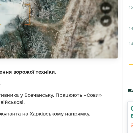
15
14
14
ення ворожої техніки.
.
В
отивника у Вовчанську. Працюють «Сови»
військові.
окупанта на Харківському напрямку.