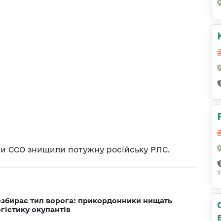
ри ССО знищили потужну російську РЛС.
озбирає тил ворога: прикордонники нищать
огістику окупантів