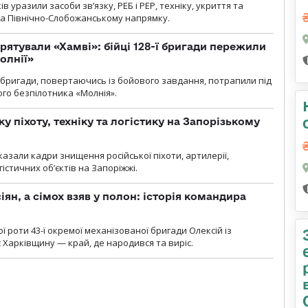
 уразили засоби зв’язку, РЕБ і РЕР, техніку, укриття та
на Північно-Слобожанському напрямку.
рятували «Хамві»: бійці 128-ї бригади пережили
олнії»
ї бригади, повертаючись із бойового завдання, потрапили під
ого безпілотника «Молнія».
у піхоту, техніку та логістику на Запорізькому
азали кадри знищення російської піхоти, артилерії,
гістичних об’єктів на Запоріжжі.
ян, а сімох взяв у полон: історія командира
ї роти 43-ї окремої механізованої бригади Олексій із
 Харківщину — край, де народився та виріс.