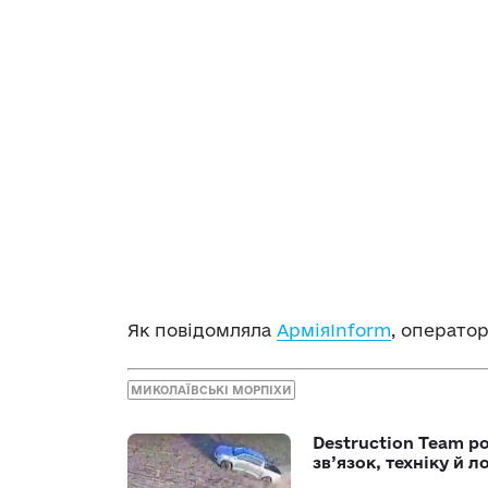
Як повідомляла
АрміяInform
, операто
МИКОЛАЇВСЬКІ МОРПІХИ
Destruction Team р
зв’язок, техніку й л