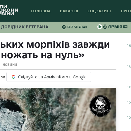
ГОЛОВНА
ВАКАНСІЇ
СОЦЗАХИСТ
ПРО 
ДОВІДНИК ВЕТЕРАНА
ьких морпіхів завжди
16
множать на нуль»
НОВИНИ
16
Слідкуйте за АрміяInform в Google
1
хв.
16
15
15