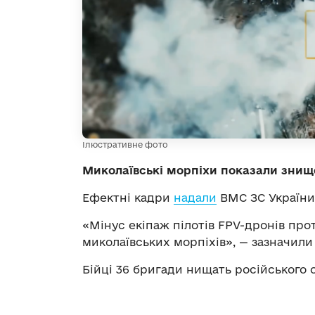
Ілюстративне фото
Миколаївські морпіхи показали знищ
Ефектні кадри
надали
ВМС ЗС України
«Мінус екіпаж пілотів FPV-дронів пр
миколаївських морпіхів», — зазначили 
Бійці 36 бригади нищать російського 