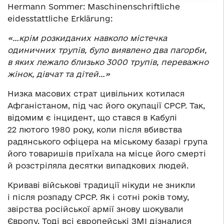
Hermann Sommer: Maschinenschriftliche
eidesstattliche Erklärung:
«…крім розкиданих навколо містечка
одиничних трупів, було виявлено два пагорби,
в яких лежало близько 3000 трупів, переважно
жінок, дівчат та дітей…»
Низка масових страт цивільних котилася
Афганістаном, під час його окупації СРСР. Так,
відомим є інцидент, що стався в Кабулі
22 лютого 1980 року, коли після вбивства
радянського офіцера на міському базарі група
його товаришів приїхала на місце його смерті
й розстріляла десятки випадкових людей.
Криваві військові традиції нікуди не зникли
і після розпаду СРСР. Як і сотні років тому,
звірства російської армії знову шокували
Європу. Тоді всі європейські ЗМІ дізналися