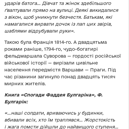
ударів батога… Дівчат та жінок здебільшого
ґвалтували прямо на вулиці. Деякі викидалися
з вікон, щоб уникнути безчестя. Батькам, які
намагалися вирвати дочок із лап цих звірів,
шаблями відрубували руки».
Такою була Франція 1814-го. А двадцятьма
роками раніше, 1794-го, чудо-богатирі
фельдмаршала Суворова — гордості російської
військової історії — вирізали цивільне
населення передмістя Варшави — Праги. Під
час різанини загинуло понад двадцять тисяч
мирних жителів.
Книга «Спогади Фаддея Булгаріна», Ф.
Булгарін:
«…наші солдати, вриваючись у будинки,
вбивали всіх, хто їм траплявся… Жорстокість
і жага помсти дійшли до найвищого ступеня…