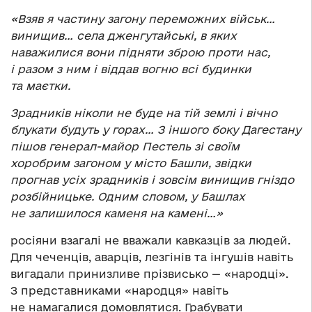
«Взяв я частину загону переможних військ…
винищив… села дженгутайські, в яких
наважилися вони підняти зброю проти нас,
і разом з ним і віддав вогню всі будинки
та маєтки.
Зрадників ніколи не буде на тій землі і вічно
блукати будуть у горах… З іншого боку Дагестану
пішов генерал-майор Пестель зі своїм
хоробрим загоном у місто Башли, звідки
прогнав усіх зрадників і зовсім винищив гніздо
розбійницьке. Одним словом, у Башлах
не залишилося каменя на камені…»
росіяни взагалі не вважали кавказців за людей.
Для чеченців, аварців, лезгінів та інгушів навіть
вигадали принизливе прізвисько — «народці».
З представниками «народця» навіть
не намагалися домовлятися. Грабувати