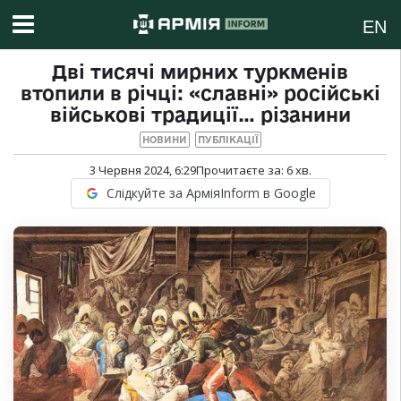
EN
Дві тисячі мирних туркменів
втопили в річці: «славні» російські
військові традиції… різанини
НОВИНИ
ПУБЛІКАЦІЇ
3 Червня 2024, 6:29
Прочитаєте за:
6
хв.
Слідкуйте за АрміяInform в Google