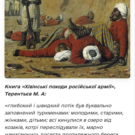
Книга «Хівінські походи російської армії»,
Терентьєв М. А:
«глибокий і швидкий потік був буквально
заповнений туркменами: молодими, старими,
жінками, дітьми; всі кинулися в озеро від
козаків, котрі переслідували їх, марно
намагаючись досягти протилежного берега.