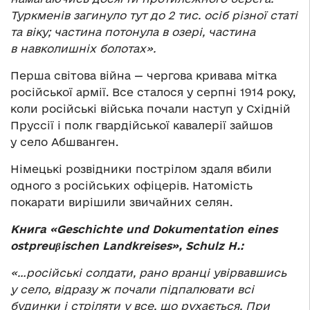
Туркменів загинуло тут до 2 тис. осіб різної статі
та віку; частина потонула в озері, частина
в навколишніх болотах».
Перша світова війна — чергова кривава мітка
російської армії. Все сталося у серпні 1914 року,
коли російські війська почали наступ у Східній
Пруссії і полк гвардійської кавалерії зайшов
у село Абшванген.
Німецькі розвідники пострілом здаля вбили
одного з російських офіцерів. Натомість
покарати вирішили звичайних селян.
Книга «Geschichte und Dokumentation eines
ostpreuβischen Landkreises», Schulz H.:
«…російські солдати, рано вранці увірвавшись
у село, відразу ж почали підпалювати всі
будинки і стріляти у все, що рухається. При