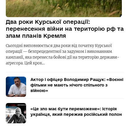
Два роки Курської операції:
перенесення війни на територію рф та
злам планів Кремля
Сьогодні виповнюється два роки від початку Курської
операції — безпрецедентної за задумом і виконанням
кампанії, яка перенесла бойові дії на територію держави-
агресора. Цей крок…
Актор і офіцер Володимир Ращук: «Воєнні
фільми не мають нічого спільного з
війною»
«Це зло має бути переможене»: історія
українця, який пережив російський полон