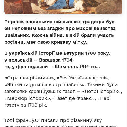
Перелік російських військових традицій був
би неповним без згадки про масові вбивства
цивільних. Кожна війна, в якій брали участь
росіяни, має свою криваву мітку.
В українській історії це Батурин 1708 року,
у польській — Варшава 1794-
го, у французькій — Шампань 1814-го…
«Страшна різанина», «Вся Україна в крові»,
«Жінки та діти на вістрі шабель». Такими були
заголовки французьких газет — «Летрі історик»,
«Меркюр історик», «Газет де Франс», «Парі
газет» за 1708 рік.
Тоді французи писали про різанину, яку