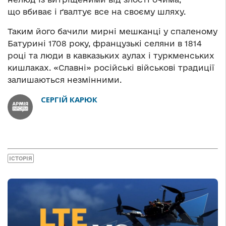
що вбиває і ґвалтує все на своєму шляху.
Таким його бачили мирні мешканці у спаленому
Батурині 1708 року, французькі селяни в 1814
році та люди в кавказьких аулах і туркменських
кишлаках. «Славні» російські військові традиції
залишаються незмінними.
СЕРГІЙ КАРЮК
ІСТОРІЯ