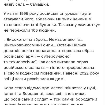
назву села — Самашки.
У квітні 1995 року російські штурмові групи
атакували його, вбиваючи мирних чеченців
та спалюючи їхні будинки. Так звану «зачистку»
не пережили 103 людини.
…Високоточна зброя… Немає аналогів…
Військово-космічні сили… Останні кілька
десятків років пропаганда створювала образ
російської армії — суперсучасної
та технологічної. Так само вигадали образ
російського солдата — гідного професіонала
зі своїм кодексом поведінки. Навесні 2022 року
всі ці казки розвіялися як дим.
Коли стало відомо про масові вбивства у Бучі,
Ірпені та Бородянці, весь світ впевнився,
що російський солдат — той самий бородатий
нелюд із витріщеними від злості очима,