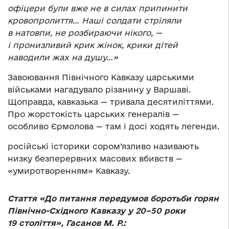
офіцери були вже не в силах припинити
кровопролиття… Наші солдати стріляли
в натовпи, не розбираючи нікого, —
і пронизливий крик жінок, крики дітей
наводили жах на душу…»
Завоювання Північного Кавказу царськими
військами нагадувало різанину у Варшаві.
Щоправда, кавказька — тривала десятиліттями.
Про жорстокість царських генералів —
особливо Єрмолова — там і досі ходять легенди.
російські історики сором’язливо називають
низку безперервних масових вбивств —
«умиротворенням» Кавказу.
Стаття «До питання передумов боротьби горян
Північно-Східного Кавказу у 20–50 роки
19 століття», Гасанов М. Р.: