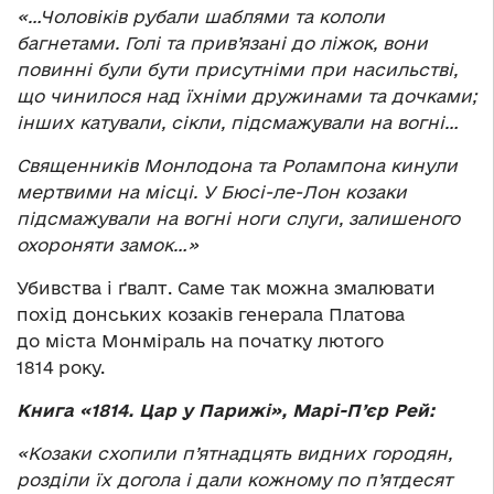
«…Чоловіків рубали шаблями та кололи
багнетами. Голі та прив’язані до ліжок, вони
повинні були бути присутніми при насильстві,
що чинилося над їхніми дружинами та дочками;
інших катували, сікли, підсмажували на вогні…
Священників Монлодона та Ролампона кинули
мертвими на місці. У Бюсі-ле-Лон козаки
підсмажували на вогні ноги слуги, залишеного
охороняти замок…»
Убивства і ґвалт. Саме так можна змалювати
похід донських козаків генерала Платова
до міста Монміраль на початку лютого
1814 року.
Книга «1814. Цар у Парижі», Марі-П’єр Рей:
«Козаки схопили п’ятнадцять видних городян,
розділи їх догола і дали кожному по п’ятдесят