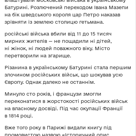
влаштували московські війська в українському
Батурині. Розлючений переходом Івана Мазепи
на бік шведського короля цар Петро наказав
зрівняти із землею столицю гетьмана.
російські війська вбили від 11 до 15 тисяч
мирних жителів — не пощадили ні дітей,
ні жінок, ні людей поважного віку. Місто
перетворили на згарище.
Різанина в українському Батурині стала першим
злочином російських військ, що шокував усю
Європу. Однак далеко не останнім.
Минуло сто років, і французи змогли
переконатися в жорстокості російських військ
на власному досвіді. Під час окупації Франції
в 1814 році.
Вже того року в Парижі видали книгу під
промовистою назвою «Історичний опис