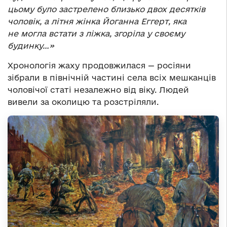
цьому було застрелено близько двох десятків
чоловік, а літня жінка Йоганна Еггерт, яка
не могла встати з ліжка, згоріла у своєму
будинку…»
Хронологія жаху продовжилася — росіяни
зібрали в північній частині села всіх мешканців
чоловічої статі незалежно від віку. Людей
вивели за околицю та розстріляли.