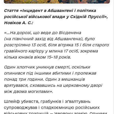
С
таття «Інцидент в Абшвангені і політика
російської військової влади у Східній Пруссії»,
Новіков А. С.:
«…На дорозі, що веде до Вісденена
(на північний захід від Абшвангена), було
розстріляно 13 осіб, біля вітряка 15 і біля старого
гравійного кар’єру у млина 17 осіб, зокрема
кілька юнаків віком 15
–
18 років.
Один хлопчик уникнув смерті, оскільки
опинився під іншими вбитими і пролежав
понад три години. Один з мешканців
врятувався, сховавшись на церковному дворі
між двома могилами».
Шлейф убивств, грабунків і зґвалтувань
супроводжував і спадкоємницю російських
військових традицій — Червону армію. Одними