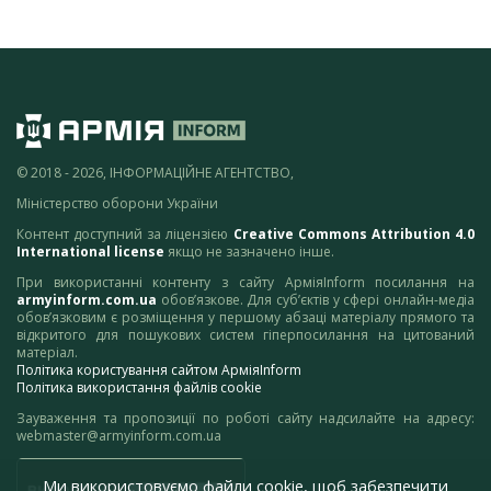
© 2018 - 2026, ІНФОРМАЦІЙНЕ АГЕНТСТВО,
Міністерство оборони України
Контент доступний за ліцензією
Creative Commons Attribution 4.0
International license
якщо не зазначено інше.
При використанні контенту з сайту АрміяInform посилання на
armyinform.com.ua
обов’язкове. Для суб’єктів у сфері онлайн-медіа
обов’язковим є розміщення у першому абзаці матеріалу прямого та
відкритого для пошукових систем гіперпосилання на цитований
матеріал.
Політика користування сайтом АрміяInform
Політика використання файлів cookie
Зауваження та пропозиції по роботі сайту надсилайте на адресу:
webmaster@armyinform.com.ua
Ми використовуємо файли cookie, щоб забезпечити