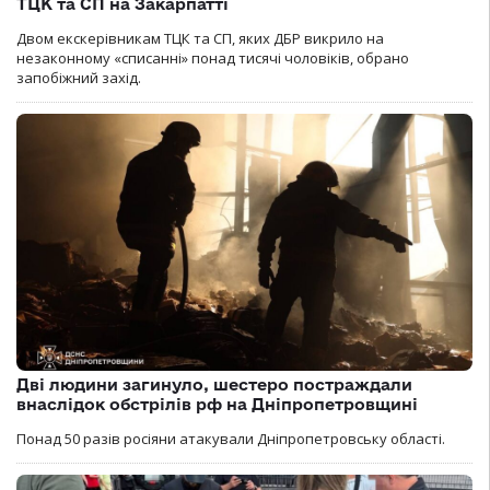
ТЦК та СП на Закарпатті
Двом екскерівникам ТЦК та СП, яких ДБР викрило на
незаконному «списанні» понад тисячі чоловіків, обрано
запобіжний захід.
Дві людини загинуло, шестеро постраждали
внаслідок обстрілів рф на Дніпропетровщині
Понад 50 разів росіяни атакували Дніпропетровську області.