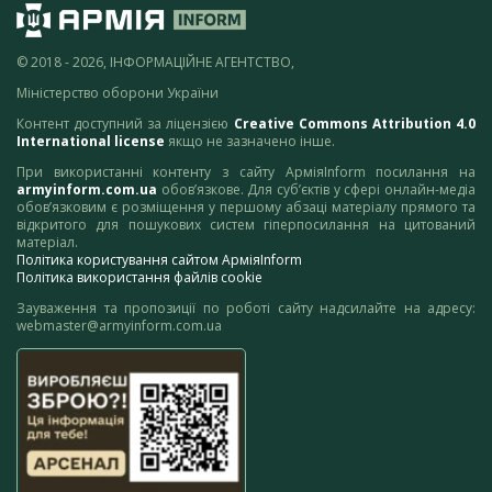
© 2018 - 2026, ІНФОРМАЦІЙНЕ АГЕНТСТВО,
Міністерство оборони України
Контент доступний за ліцензією
Creative Commons Attribution 4.0
International license
якщо не зазначено інше.
При використанні контенту з сайту АрміяInform посилання на
armyinform.com.ua
обов’язкове. Для суб’єктів у сфері онлайн-медіа
обов’язковим є розміщення у першому абзаці матеріалу прямого та
відкритого для пошукових систем гіперпосилання на цитований
матеріал.
Політика користування сайтом АрміяInform
Політика використання файлів cookie
Зауваження та пропозиції по роботі сайту надсилайте на адресу:
webmaster@armyinform.com.ua