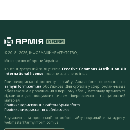
© 2018 - 2026, ІНФОРМАЦІЙНЕ АГЕНТСТВО,
Міністерство оборони України
Контент доступний за ліцензією
Creative Commons Attribution 4.0
International license
якщо не зазначено інше.
При використанні контенту з сайту АрміяInform посилання на
armyinform.com.ua
обов’язкове. Для суб’єктів у сфері онлайн-медіа
обов’язковим є розміщення у першому абзаці матеріалу прямого та
відкритого для пошукових систем гіперпосилання на цитований
матеріал.
Політика користування сайтом АрміяInform
Політика використання файлів cookie
Зауваження та пропозиції по роботі сайту надсилайте на адресу:
webmaster@armyinform.com.ua