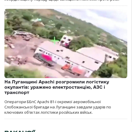
На Луганщині Apachi розгромили логістику
окупантів: уражено електростанцію, АЗС і
транспорт
Оператори ББпС Apachi 81-ї окремої аеромобільної
Слобожанської бригади на Луганщині завдали ударів по
ключових об’єктах логістики російських військ.