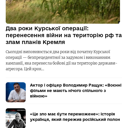
Два роки Курської операції:
перенесення війни на територію рф та
злам планів Кремля
Сьогодні виповнюється два роки від початку Курської
операції — безпрецедентної за задумом і виконанням
кампанії, яка перенесла бойові дії на територію держави-
агресора. Цей крок…
Актор і офіцер Володимир Ращук: «Воєнні
фільми не мають нічого спільного з
війною»
«Це зло має бути переможене»: історія
українця, який пережив російський полон