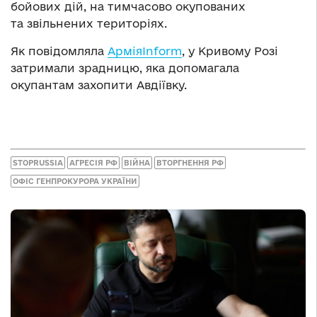
бойових дій, на тимчасово окупованих
та звільнених територіях.
Як повідомляла
АрміяInform
, у Кривому Розі
затримали зрадницю, яка допомагала
окупантам захопити Авдіївку.
STOPRUSSIA
АГРЕСІЯ РФ
ВІЙНА
ВТОРГНЕННЯ РФ
ОФІС ГЕНПРОКУРОРА УКРАЇНИ