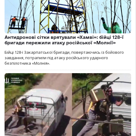
Антидронові сітки врятували «Хамві»: бійці 128-ї
бригади пережили атаку російської «Молнії»
Бійці 128-ї Закарпатської бригади, повертаючись із бойового
завдання, потрапили під атаку російського ударного
безпілотника «Молнія».