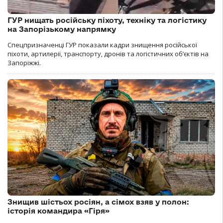
ГУР нищать російську піхоту, техніку та логістику
на Запорізькому напрямку
Спецпризначенці ГУР показали кадри знищення російської
піхоти, артилерії, транспорту, дронів та логістичних об’єктів на
Запоріжжі.
Знищив шістьох росіян, а сімох взяв у полон:
історія командира «Гіря»