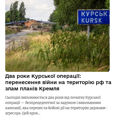
Два роки Курської операції:
перенесення війни на територію рф та
злам планів Кремля
Сьогодні виповнюється два роки від початку Курської
операції — безпрецедентної за задумом і виконанням
кампанії, яка перенесла бойові дії на територію держави-
агресора. Цей крок…