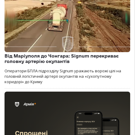
Від Маріуполя до Чонгара: Signum перекриває
головну артерію окупантів
Оператори БПЛА підрозділу Signum уражають ворожі цілі на
головній логістичній артерії окупантів на «сухопутному
коридорі» до Криму