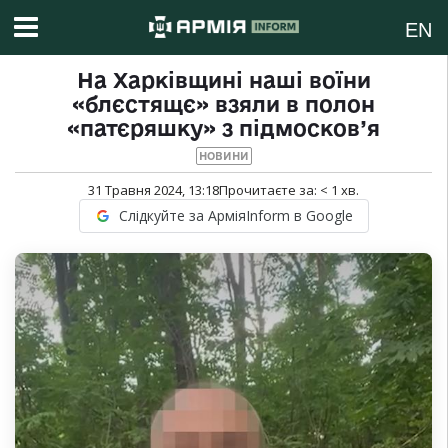
EN
На Харківщині наші воїни
«блєстящє» взяли в полон
«патєряшку» з підмосков’я
НОВИНИ
31 Травня 2024, 13:18
Прочитаєте за:
< 1
хв.
Слідкуйте за АрміяInform в Google