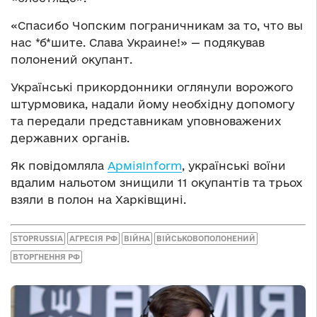
«Спасибо Чопским пограничникам за то, что вы
нас *б*шите. Слава Украине!» — подякував
полонений окупант.
Українські прикордонники оглянули ворожого
штурмовика, надали йому необхідну допомогу
та передали представникам уповноважених
державних органів.
Як повідомляла
АрміяInform
, українські воїни
вдалим нальотом знищили 11 окупантів та трьох
взяли в полон на Харківщині.
STOPRUSSIA
АГРЕСІЯ РФ
ВІЙНА
ВІЙСЬКОВОПОЛОНЕНИЙ
ВТОРГНЕННЯ РФ