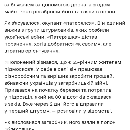
за блукачем за допомогою дрона, а згодом
майстерно роззброїли його та взяли в полон.
Як з’ясувалося, окупант «патєрялся». Він єдиний
вижив з групи штурмовиків, яких розбили
українські воїни. «Патєряшка» дістав
поранення, хотів добратися «к своим», але
втратив орієнтування.
«Полонений зізнався, що є 55-річним жителем
підмосков’я. У себе в селі він працював
різноробочим та вирішив заробити грошей,
вбиваючи українців у загарбницькій війні.
Призвався на початку березня та потрапив
у підрозділ, який на 80 відсотків складався
з зеків. Вже через 2 дні його відправили
у перший штурм», — розповіли у відомстві.
Як висловився загарбник, його взяли в полон
«блєстящє».