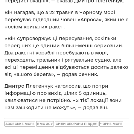
передислокація», — сказав Дмитро Плетенчук.
Він нагадав, що з 22 травня в Чорному морі
перебуває підводний човен «Алроса», який не є
носієм крилатих ракет.
«Він супроводжує ці пересування, оскільки
серед них це єдиний більш-менш серйозний.
Два ракетні кораблі перебувають в морі,
переходять, тральник і рятувальне судно, але
всі ці переміщення відбуваються досить далеко
від нашого берега», — додав речник.
Дмитро Плетенчук наголосив, що попри
інформацію про вихід цілих 5 одиниць,
хвилюватися не потрібно. «З тієї локації вони
нам зашкодити не можуть», — додав він.
АЗОВСЬКЕ МОРЕ
ВМС ЗСУ
СИЛИ ОБОРОНИ ПІВДНЯ
ЧОРНЕ МОРЕ