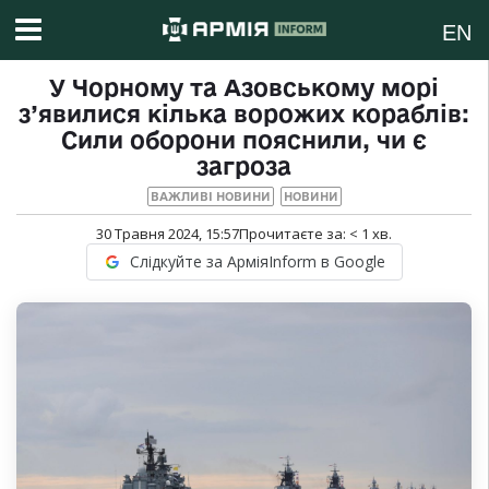
EN
У Чорному та Азовському морі
з’явилися кілька ворожих кораблів:
Сили оборони пояснили, чи є
загроза
ВАЖЛИВІ НОВИНИ
НОВИНИ
30 Травня 2024, 15:57
Прочитаєте за:
< 1
хв.
Слідкуйте за АрміяInform в Google