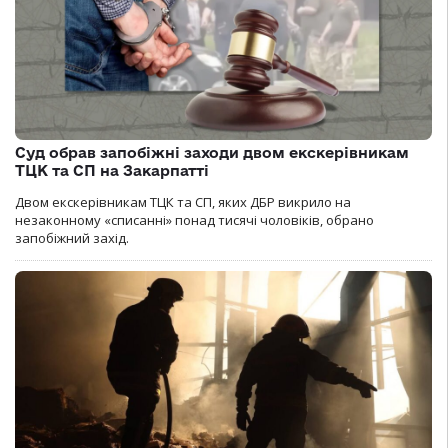
Суд обрав запобіжні заходи двом екскерівникам
ТЦК та СП на Закарпатті
Двом екскерівникам ТЦК та СП, яких ДБР викрило на
незаконному «списанні» понад тисячі чоловіків, обрано
запобіжний захід.