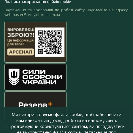
Політика використання файлів cookie
Зауваження та пропозиції по роботі сайту надсилайте на адресу:
webmaster@armyinform.com.ua
Ми використовуємо файли cookie, щоб забезпечити
вам найкращий досвід роботи на нашому сайті.
Продовжуючи користуватися сайтом, ви погоджуєтесь
press@armyinform.com.ua
на використання файлів cookie. Детальніше про