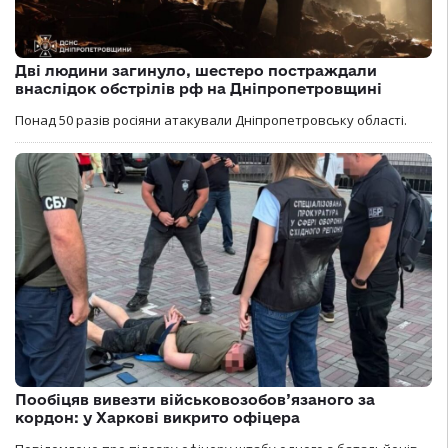
Дві людини загинуло, шестеро постраждали
внаслідок обстрілів рф на Дніпропетровщині
Понад 50 разів росіяни атакували Дніпропетровську області.
Пообіцяв вивезти військовозобов’язаного за
кордон: у Харкові викрито офіцера