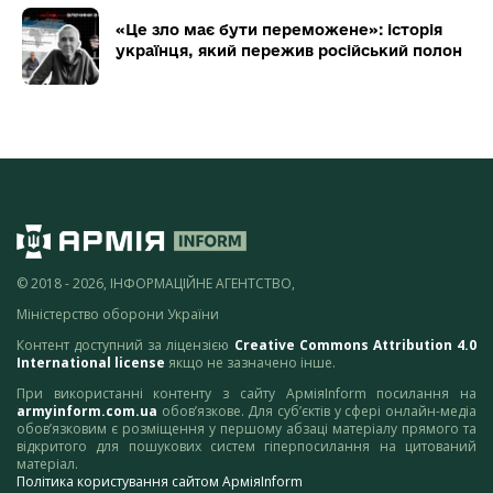
«Це зло має бути переможене»: історія
українця, який пережив російський полон
© 2018 - 2026, ІНФОРМАЦІЙНЕ АГЕНТСТВО,
Міністерство оборони України
Контент доступний за ліцензією
Creative Commons Attribution 4.0
International license
якщо не зазначено інше.
При використанні контенту з сайту АрміяInform посилання на
armyinform.com.ua
обов’язкове. Для суб’єктів у сфері онлайн-медіа
обов’язковим є розміщення у першому абзаці матеріалу прямого та
відкритого для пошукових систем гіперпосилання на цитований
матеріал.
Політика користування сайтом АрміяInform