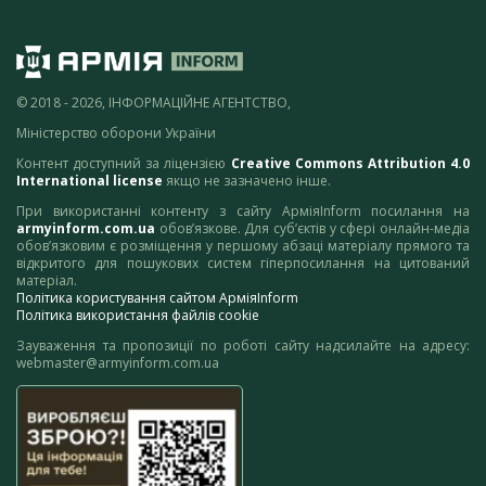
© 2018 - 2026, ІНФОРМАЦІЙНЕ АГЕНТСТВО,
Міністерство оборони України
Контент доступний за ліцензією
Creative Commons Attribution 4.0
International license
якщо не зазначено інше.
При використанні контенту з сайту АрміяInform посилання на
armyinform.com.ua
обов’язкове. Для суб’єктів у сфері онлайн-медіа
обов’язковим є розміщення у першому абзаці матеріалу прямого та
відкритого для пошукових систем гіперпосилання на цитований
матеріал.
Політика користування сайтом АрміяInform
Політика використання файлів cookie
Зауваження та пропозиції по роботі сайту надсилайте на адресу:
webmaster@armyinform.com.ua