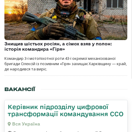
Знищив шістьох росіян, а сімох взяв у полон:
історія командира «Гіря»
Командир 3-ї мотопіхотної роти 43-ї окремої механізованої
бригади Олексій із позивним «Гіря» захищає Харківщину — край,
де народився та виріс.
ВАКАНСІЇ
Керівник підрозділу цифрової
трансформації командування ССО
Вся Україна