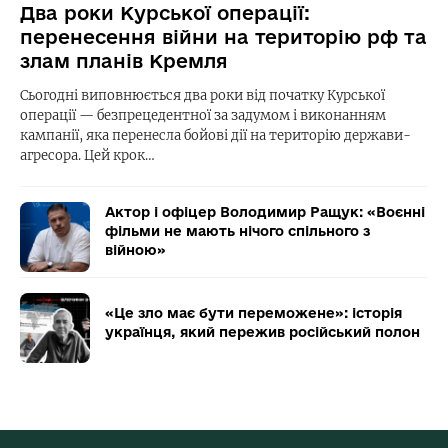
Два роки Курської операції:
перенесення війни на територію рф та
злам планів Кремля
Сьогодні виповнюється два роки від початку Курської
операції — безпрецедентної за задумом і виконанням
кампанії, яка перенесла бойові дії на територію держави-
агресора. Цей крок…
Актор і офіцер Володимир Ращук: «Воєнні
фільми не мають нічого спільного з
війною»
«Це зло має бути переможене»: історія
українця, який пережив російський полон