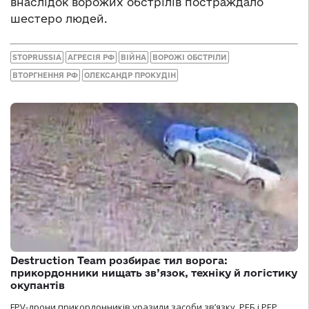
внаслідок ворожих обстрілів постраждало
шестеро людей.
STOPRUSSIA
АГРЕСІЯ РФ
ВІЙНА
ВОРОЖІ ОБСТРІЛИ
ВТОРГНЕННЯ РФ
ОЛЕКСАНДР ПРОКУДІН
Destruction Team розбирає тил ворога:
прикордонники нищать зв’язок, техніку й логістику
окупантів
FPV-дрони прикордонників уразили засоби зв’язку, РЕБ і РЕР,