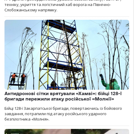
техніку, укриття та логістичний хаб ворога на Північно-
Слобожанському напрямку.
Антидронові сітки врятували «Хамві»: бійці 128-ї
бригади пережили атаку російської «Молнії»
Бійці 128-ї Закарпатської бригади, повертаючись із бойового
завдання, потрапили під атаку російського ударного
безпілотника «Молнія».