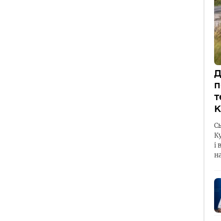
Д
п
т
К
С
К
і 
н