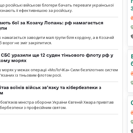
що російські військові блогери бачать переваги української
изнають її ефективнішою за російську.
ають бої за Козачу Лопань: рф намагається
упи
 намагається заводити малі групи біля кордону, а в Козачій
 ворог не зміг закріпитися.
СБС уразили ще 12 суден тіньового флоту рф у
кому морях
 морях у межах операції «МоЛоЧКа» Сили безпілотних систем
’язаних із тіньовим флотом росії.
тав воїнів військ зв’язку та кібербезпеки з
ом
ов’язків міністра оборони України Євгеній Хмара привітав
 кібербезпеки з професійним святом.