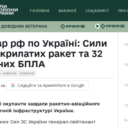
ГОЛОВНА
ВАКАНСІЇ
СОЦЗАХИСТ
ПРО 
ДОВІДНИК ВЕТЕРАНА
р рф по Україні: Сили
10
крилатих ракет та 32
них БПЛА
10
І НОВИНИ
НОВИНИ
10
Слідкуйте за АрміяInform в Google
хв.
кі окупанти завдали ракетно-авіаційного
10
ичній інфраструктурі України.
9:
них Сил ЗС України генерал-лейтенант