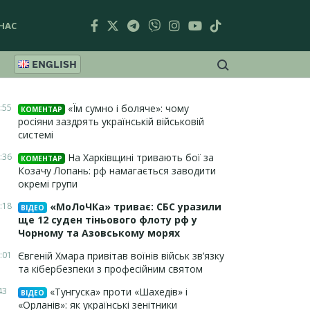
НАС
ENGLISH
:55
«Їм сумно і боляче»: чому
КОМЕНТАР
росіяни заздрять українській військовій
системі
:36
На Харківщині тривають бої за
КОМЕНТАР
Козачу Лопань: рф намагається заводити
окремі групи
:18
«МоЛоЧКа» триває: СБС уразили
ВІДЕО
ще 12 суден тіньового флоту рф у
Чорному та Азовському морях
:01
Євгеній Хмара привітав воїнів військ зв’язку
та кібербезпеки з професійним святом
43
«Тунгуска» проти «Шахедів» і
ВІДЕО
«Орланів»: як українські зенітники