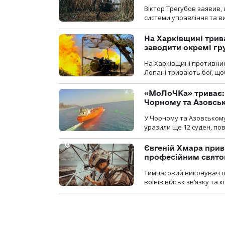
Віктор Трегубов заявив, 
системи управління та в
На Харківщині трив
заводити окремі гр
На Харківщині противник
Лопані тривають бої, щоб
«МоЛоЧКа» триває: 
Чорному та Азовсь
У Чорному та Азовському
уразили ще 12 суден, пов
Євгеній Хмара приві
професійним свят
Тимчасовий виконувач об
воїнів військ зв’язку та