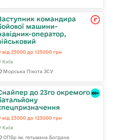
Заступник командиpа
бойової машини-
навідник-оператор,
військовий
від 25000 до 125000 грн
Київ
Морська Піхота ЗСУ
Снайпер до 23го окремого
батальйону
спецпризначення
від 23000 до 123000 грн
Київ
ОПБр ім. гетьмана Богдана