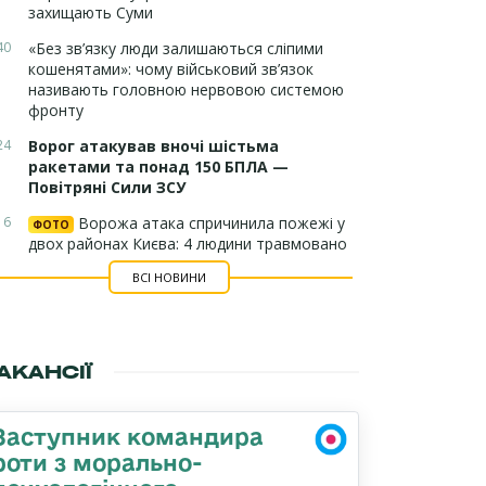
захищають Суми
40
«Без зв’язку люди залишаються сліпими
кошенятами»: чому військовий зв’язок
називають головною нервовою системою
фронту
24
Ворог атакував вночі шістьма
ракетами та понад 150 БПЛА —
Повітряні Сили ЗСУ
16
Ворожа атака спричинила пожежі у
ФОТО
двох районах Києва: 4 людини травмовано
ВСІ НОВИНИ
АКАНСІЇ
Заступник командира
роти з морально-