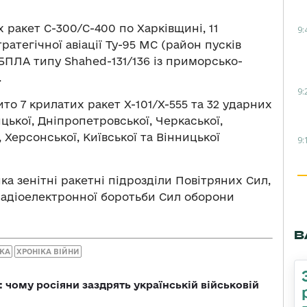
 ракет С-300/С-400 по Харківщині, 11
9:
тратегічної авіації Ту-95 МС (район пусків
 БПЛА типу Shahed-131/136 із приморсько-
.
9:
то 7 крилатих ракет Х-101/Х-555 та 32 ударних
ької, Дніпропетровської, Черкаської,
, Херсонської, Київської та Вінницької
9:
а зенітні ракетні підрозділи Повітряних Сил,
 радіоелектронної боротьби Сил оборони
В
АКА
ХРОНІКА ВІЙНИ
: чому росіяни заздрять українській військовій