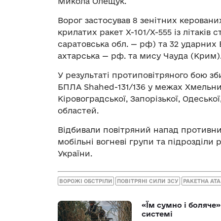
Микола Олещук.
Ворог застосував 8 зенітних керованих
крилатих ракет Х-101/Х-555 із літаків с
саратовська обл. — рф) та 32 ударних
ахтарська — рф. та мису Чауда (Крим)
У результаті протиповітряного бою зби
БПЛА Shahed-131/136 у межах Хмельниц
Кіровоградської, Запорізької, Одеської
областей.
Відбивали повітряний напад противник
мобільні вогневі групи та підрозділи
України.
ВОРОЖІ ОБСТРІЛИ
ПОВІТРЯНІ СИЛИ ЗСУ
РАКЕТНА АТ
«Їм сумно і боляче»
системі