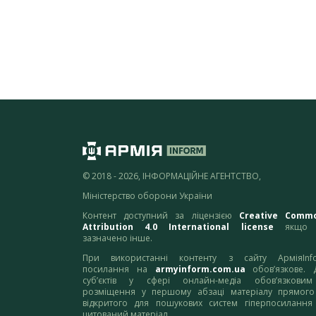
© 2018 - 2026, ІНФОРМАЦІЙНЕ АГЕНТСТВО,
Міністерство оборони України
Контент доступний за ліцензією
Creative Comm
Attribution 4.0 International license
якщо 
зазначено інше.
При використанні контенту з сайту АрміяInf
посилання на
armyinform.com.ua
обов’язкове. 
суб’єктів у сфері онлайн-медіа обов’язкови
розміщення у першому абзаці матеріалу прямого
відкритого для пошукових систем гіперпосилання
цитований матеріал.