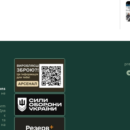
pr
ons
не
orm
Для
м є
 та
 на