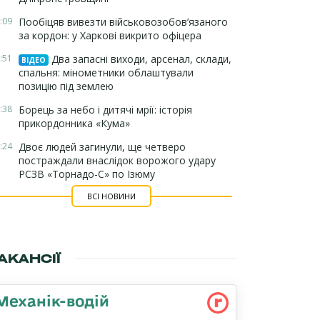
:09
Пообіцяв вивезти військовозобов’язаного
за кордон: у Харкові викрито офіцера
:51
Два запасні виходи, арсенал, склади,
ВІДЕО
спальня: мінометники облаштували
позицію під землею
:38
Борець за небо і дитячі мрії: історія
прикордонника «Кума»
:24
Двоє людей загинули, ще четверо
постраждали внаслідок ворожого удару
РСЗВ «Торнадо-С» по Ізюму
ВСІ НОВИНИ
АКАНСІЇ
Механік-водій