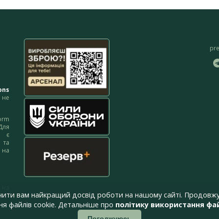
pr
ons
не
orm
Для
м є
 та
 на
 на
чити вам найкращий досвід роботи на нашому сайті. Продовжу
я файлів cookie. Детальніше про
політику використання фай
Погоджуюсь