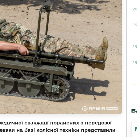
20
19
19
19
В
медичної евакуації поранених з передової
еваки на базі колісної техніки представили