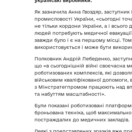
українські виробники.
Як зазначила Анна Гвоздяр, заступник 
промисловості України, «сьогодні точа
не тільки кордони України, а і всього
людей потребують медичної евакуації
завжди було і є на першому місці. Том
використовується і може бути викорис
Полковник Андрій Лебеденко, заступн
що «в сьогоднішній війні своєчасна м
роботизованих комплексів, які дозво
військовим кваліфікованої допомоги, 
з Мінстратегпромом працюють над вп
та набуттям масштабності».
Були показані роботизовані платформи
броньована техніка, щоб максимально
постраждалих до медичних закладів.
Деякі з представлених зразків вже пр