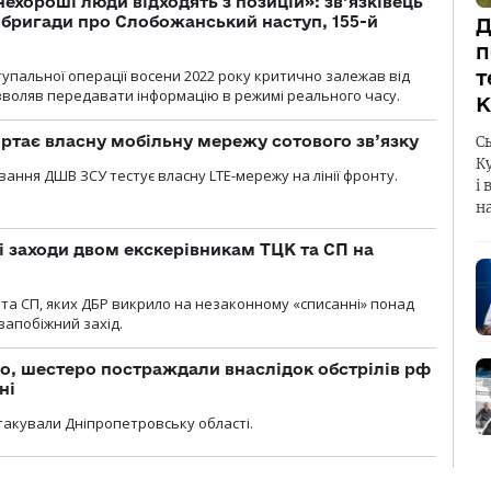
 нехороші люди відходять з позицій»: зв’язківець
ї бригади про Слобожанський наступ, 155-й
Д
п
тупальної операції восени 2022 року критично залежав від
т
озволяв передавати інформацію в режимі реального часу.
К
ртає власну мобільну мережу сотового зв’язку
С
К
вання ДШВ ЗСУ тестує власну LTE-мережу на лінії фронту.
і 
н
і заходи двом екскерівникам ТЦК та СП на
та СП, яких ДБР викрило на незаконному «списанні» понад
 запобіжний захід.
о, шестеро постраждали внаслідок обстрілів рф
ні
атакували Дніпропетровську області.