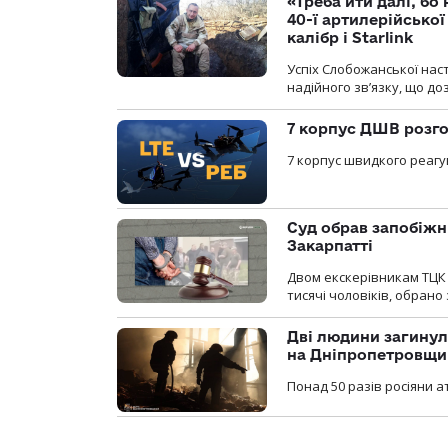
«Треба йти далі, бо
40-ї артилерійсько
калібр і Starlink
Успіх Слобожанської нас
надійного зв’язку, що д
7 корпус ДШВ розго
7 корпус швидкого реагу
Суд обрав запобіжн
Закарпатті
Двом екскерівникам ТЦК 
тисячі чоловіків, обрано
Дві людини загинул
на Дніпропетровщи
Понад 50 разів росіяни 