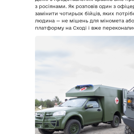
з росіянами. Як розповів один з офіц
замінити чотирьох бійців, яких потрібн
людина — не мішень для міномета або
платформу на Сході і вже переконались