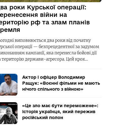
ва роки Курської операції:
еренесення війни на
ериторію рф та злам планів
ремля
ьогодні виповнюється два роки від початку
урської операції — безпрецедентної за задумом
виконанням кампанії, яка перенесла бойові дії
а територію держави-агресора. Цей крок…
Актор і офіцер Володимир
Ращук: «Воєнні фільми не мають
нічого спільного з війною»
«Це зло має бути переможене»:
історія українця, який пережив
російський полон