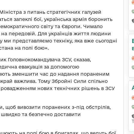
Міністра з питань стратегічних галузей
ться запеклі бої, українська армія боронить
 демократичного світу та Європи. Чимало
 на передовій. Для українців життя людини
у ми представляємо техніку, яка вже сьогодні
тана на полі бою».
ик Головнокомандувача ЗСУ, сказав,
едична евакуація за допомогою
ляють зменшити час до надання пораненим
вкрай важлива. Тому Збройні Сили спільно
ровадженням нових технічних рішень в ЗСУ
, щоб вивозити поранених з-під обстрілів,
 швидко та безпечно доставити
ацюють на полі бою в бригадах, що ведуть бої