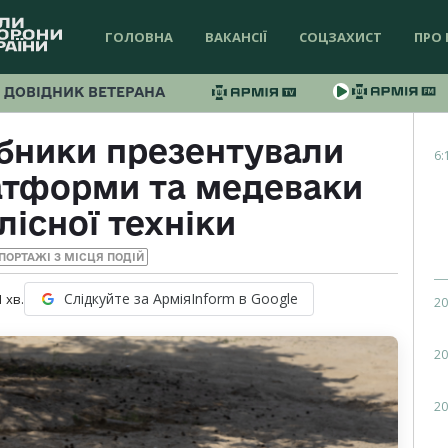
ГОЛОВНА
ВАКАНСІЇ
СОЦЗАХИСТ
ПРО 
ДОВІДНИК ВЕТЕРАНА
обники презентували
6:
атформи та медеваки
лісної техніки
ПОРТАЖІ З МІСЦЯ ПОДІЙ
Слідкуйте за АрміяInform в Google
1
хв.
20
20
20