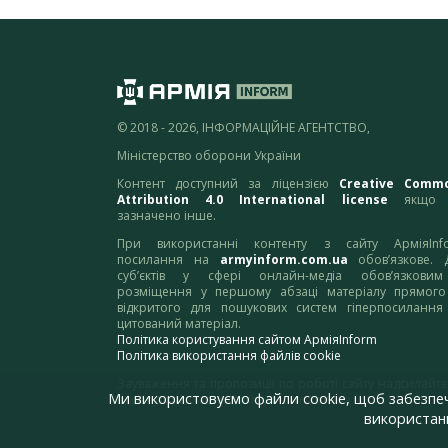
© 2018 - 2026, ІНФОРМАЦІЙНЕ АГЕНТСТВО,
Міністерство оборони України
Контент доступний за ліцензією
Creative Comm
Attribution 4.0 International license
якщо 
зазначено інше.
При використанні контенту з сайту АрміяInf
посилання на
armyinform.com.ua
обов’язкове. 
суб’єктів у сфері онлайн-медіа обов’язкови
розміщення у першому абзаці матеріалу прямого
відкритого для пошукових систем гіперпосилання
цитований матеріал.
Політика користування сайтом АрміяInform
Політика використання файлів cookie
Зауваження та пропозиції по роботі сайту надсилайте
Ми використовуємо файли cookie, щоб забезпе
адресу:
webmaster@armyinform.com.ua
використанн