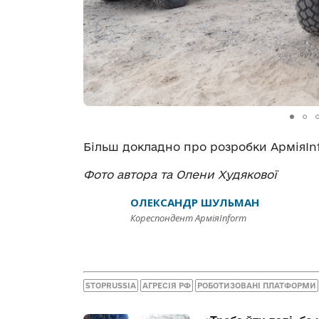
Більш докладно про розробки АрміяI
Фото автора та Олени Худякової
ОЛЕКСАНДР ШУЛЬМАН
Кореспондент АрміяInform
STOPRUSSIA
АГРЕСІЯ РФ
РОБОТИЗОВАНІ ПЛАТФОРМИ