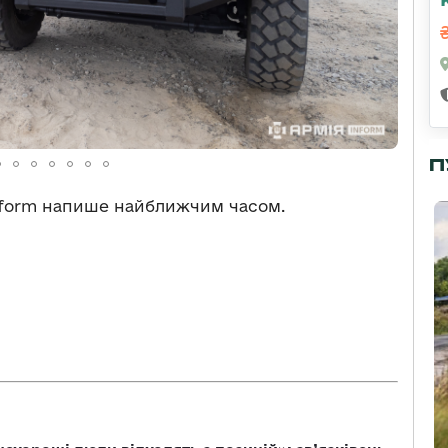
П
nform напише найближчим часом.