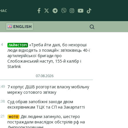
НАС
ENGLISH
14
«Треба йти далі, бо нехороші
ЛАЙФСТОРІ
люди відходять з позицій»: зв’язківець 40-ї
артилерійської бригади про
Слобожанський наступ, 155-й калібр і
Starlink
07.08.2026
:49
7 корпус ДШВ розгортає власну мобільну
мережу сотового зв’язку
:38
Суд обрав запобіжні заходи двом
екскерівникам ТЦК та СП на Закарпатті
:21
Дві людини загинуло, шестеро
ФОТО
постраждали внаслідок обстрілів рф на
Дніпропетровщині