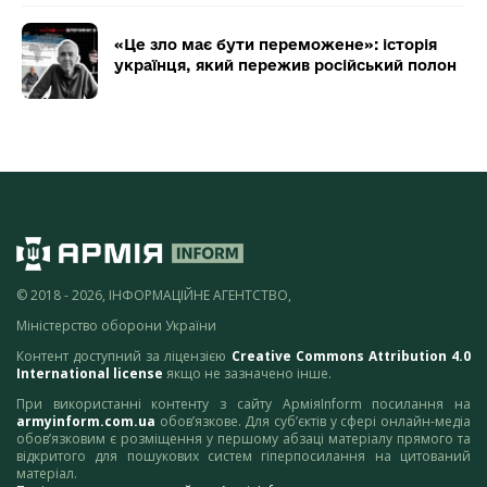
«Це зло має бути переможене»: історія
українця, який пережив російський полон
© 2018 - 2026, ІНФОРМАЦІЙНЕ АГЕНТСТВО,
Міністерство оборони України
Контент доступний за ліцензією
Creative Commons Attribution 4.0
International license
якщо не зазначено інше.
При використанні контенту з сайту АрміяInform посилання на
armyinform.com.ua
обов’язкове. Для суб’єктів у сфері онлайн-медіа
обов’язковим є розміщення у першому абзаці матеріалу прямого та
відкритого для пошукових систем гіперпосилання на цитований
матеріал.