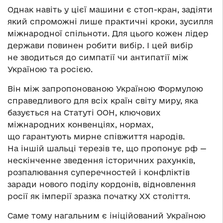
Однак навіть у цієї машини є стоп-кран, задіяти
який спроможні лише практичні кроки, зусилля
міжнародної спільноти. Для цього кожен лідер
держави повинен робити вибір. І цей вибір
не зводиться до симпатії чи антипатії між
Україною та росією.
Він між запропонованою Україною Формулою
справедливого для всіх країн світу миру, яка
базується на Статуті ООН, ключових
міжнародних конвенціях, нормах,
що гарантують мирне співжиття народів.
На іншій шальці терезів те, що пропонує рф —
нескінченне зведення історичних рахунків,
розпалювання суперечностей і конфліктів
заради нового поділу кордонів, відновлення
росії як імперії зразка початку ХХ століття.
Саме тому нагальним є ініційований Україною