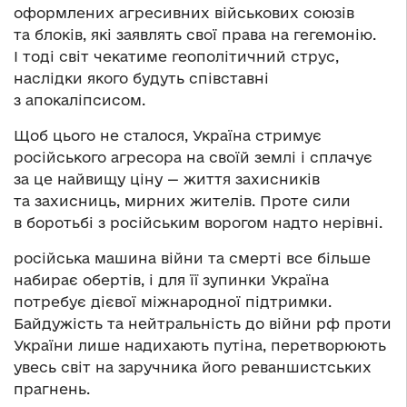
оформлених агресивних військових союзів
та блоків, які заявлять свої права на гегемонію.
І тоді світ чекатиме геополітичний струс,
наслідки якого будуть співставні
з апокаліпсисом.
Щоб цього не сталося, Україна стримує
російського агресора на своїй землі і сплачує
за це найвищу ціну — життя захисників
та захисниць, мирних жителів. Проте сили
в боротьбі з російським ворогом надто нерівні.
російська машина війни та смерті все більше
набирає обертів, і для її зупинки Україна
потребує дієвої міжнародної підтримки.
Байдужість та нейтральність до війни рф проти
України лише надихають путіна, перетворюють
увесь світ на заручника його реваншистських
прагнень.