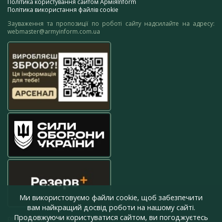
Політика користування сайтом АрміяInform
Політика використання файлів cookie
Зауваження та пропозиції по роботі сайту надсилайте на адресу:
webmaster@armyinform.com.ua
Ми використовуємо файли cookie, щоб забезпечити
вам найкращий досвід роботи на нашому сайті.
Продовжуючи користуватися сайтом, ви погоджуєтесь
press@armyinform.com.ua