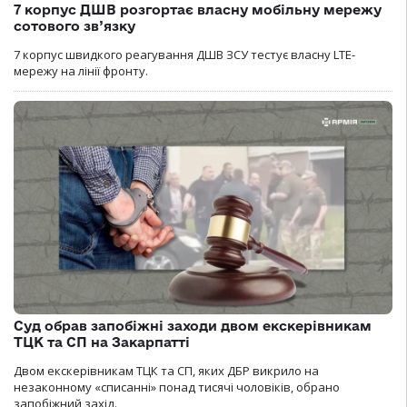
7 корпус ДШВ розгортає власну мобільну мережу
сотового зв’язку
7 корпус швидкого реагування ДШВ ЗСУ тестує власну LTE-
мережу на лінії фронту.
Суд обрав запобіжні заходи двом екскерівникам
ТЦК та СП на Закарпатті
Двом екскерівникам ТЦК та СП, яких ДБР викрило на
незаконному «списанні» понад тисячі чоловіків, обрано
запобіжний захід.