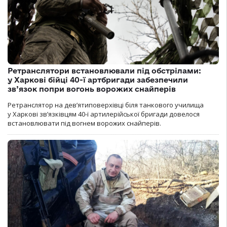
Ретранслятори встановлювали під обстрілами:
у Харкові бійці 40-ї артбригади забезпечили
зв’язок попри вогонь ворожих снайперів
Ретранслятор на дев’ятиповерхівці біля танкового училища
у Харкові зв’язківцям 40-ї артилерійської бригади довелося
встановлювати під вогнем ворожих снайперів.