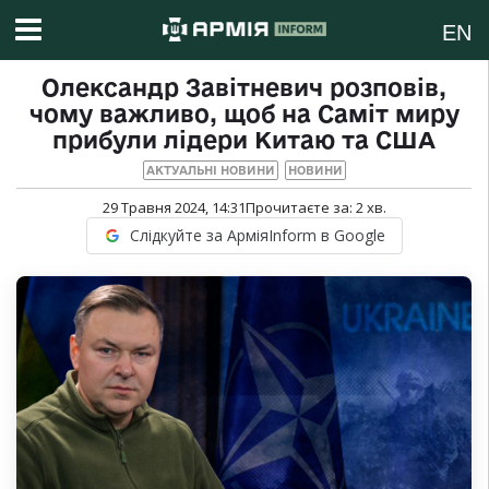
EN
Олександр Завітневич розповів,
чому важливо, щоб на Саміт миру
прибули лідери Китаю та США
АКТУАЛЬНІ НОВИНИ
НОВИНИ
29 Травня 2024, 14:31
Прочитаєте за:
2
хв.
Слідкуйте за АрміяInform в Google