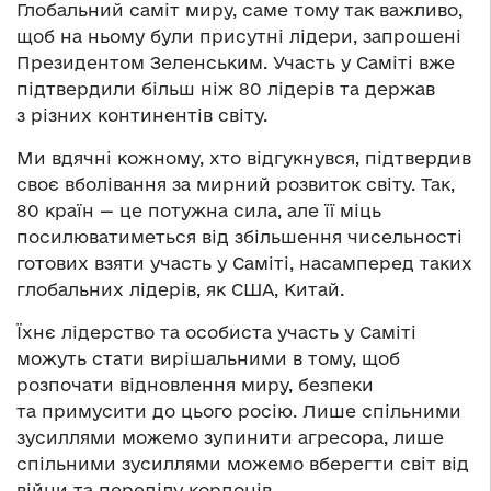
Глобальний саміт миру, саме тому так важливо,
щоб на ньому були присутні лідери, запрошені
Президентом Зеленським. Участь у Саміті вже
підтвердили більш ніж 80 лідерів та держав
з різних континентів світу.
Ми вдячні кожному, хто відгукнувся, підтвердив
своє вболівання за мирний розвиток світу. Так,
80 країн — це потужна сила, але її міць
посилюватиметься від збільшення чисельності
готових взяти участь у Саміті, насамперед таких
глобальних лідерів, як США, Китай.
Їхнє лідерство та особиста участь у Саміті
можуть стати вирішальними в тому, щоб
розпочати відновлення миру, безпеки
та примусити до цього росію. Лише спільними
зусиллями можемо зупинити агресора, лише
спільними зусиллями можемо вберегти світ від
війни та переділу кордонів.