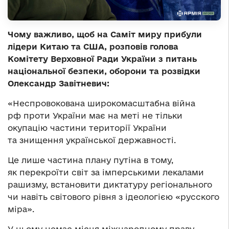
Чому важливо, щоб на Саміт миру прибули
лідери Китаю та США, розповів голова
Комітету Верховної Ради України з питань
національної безпеки, оборони та розвідки
Олександр Завітневич:
«Неспровокована широкомасштабна війна
рф проти України має на меті не тільки
окупацію частини території України
та знищення української державності.
Це лише частина плану путіна в тому,
як перекроїти світ за імперськими лекалами
рашизму, встановити диктатуру регіонального
чи навіть світового рівня з ідеологією «русского
міра».
У ньому немає місця міжнародному праву,