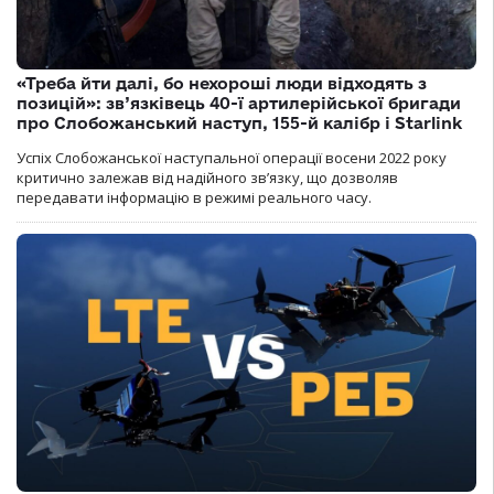
«Треба йти далі, бо нехороші люди відходять з
позицій»: зв’язківець 40-ї артилерійської бригади
про Слобожанський наступ, 155-й калібр і Starlink
Успіх Слобожанської наступальної операції восени 2022 року
критично залежав від надійного зв’язку, що дозволяв
передавати інформацію в режимі реального часу.