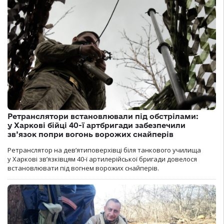
Ретранслятори встановлювали під обстрілами:
у Харкові бійці 40-ї артбригади забезпечили
зв’язок попри вогонь ворожих снайперів
Ретранслятор на дев’ятиповерхівці біля танкового училища
у Харкові зв’язківцям 40-ї артилерійської бригади довелося
встановлювати під вогнем ворожих снайперів.