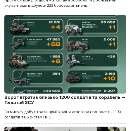
Протягом минулої доби між Силами оборони та російськими
окупантами відбулося 223 бойових зіткнень.
Ворог втратив близько 1200 солдатів та корабель —
Генштаб ЗСУ
За минулу добу втрати армії країни-агресора становлять 1190
солдатів та 6 систем ППО.