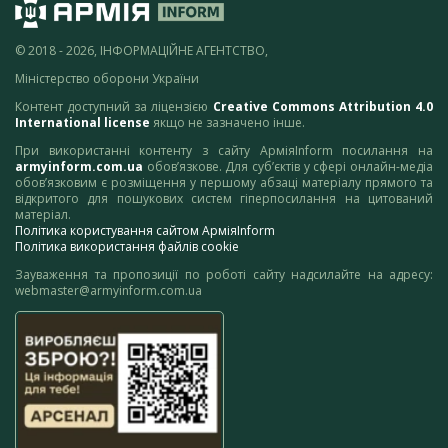
© 2018 - 2026, ІНФОРМАЦІЙНЕ АГЕНТСТВО,
Міністерство оборони України
Контент доступний за ліцензією
Creative Commons Attribution 4.0
International license
якщо не зазначено інше.
При використанні контенту з сайту АрміяInform посилання на
armyinform.com.ua
обов’язкове. Для суб’єктів у сфері онлайн-медіа
обов’язковим є розміщення у першому абзаці матеріалу прямого та
відкритого для пошукових систем гіперпосилання на цитований
матеріал.
Політика користування сайтом АрміяInform
Політика використання файлів cookie
Зауваження та пропозиції по роботі сайту надсилайте на адресу:
webmaster@armyinform.com.ua