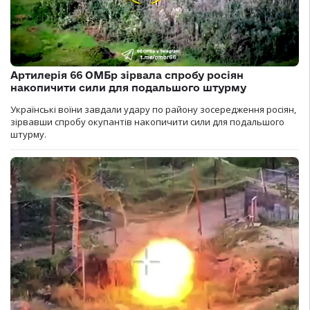
Артилерія 66 ОМБр зірвала спробу росіян
накопичити сили для подальшого штурму
Українські воїни завдали удару по району зосередження росіян,
зірвавши спробу окупантів накопичити сили для подальшого
штурму.