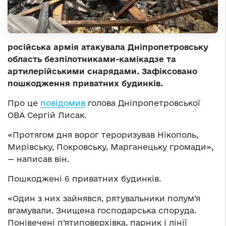
російська армія атакувала Дніпропетровську
область безпілотниками-камікадзе та
артилерійськими снарядами. Зафіксовано
пошкодження приватних будинків.
Про це
повідомив
голова Дніпропетровської
ОВА Сергій Лисак.
«Протягом дня ворог тероризував Нікополь,
Мирівську, Покровську, Марганецьку громади»,
— написав він.
Пошкоджені 6 приватних будинків.
«Один з них зайнявся, рятувальники полум’я
вгамували. Знищена господарська споруда.
Понівечені п’ятиповерхівка, парник і лінії