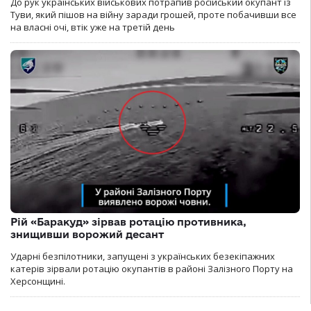
До рук українських військових потрапив російський окупант із
Туви, який пішов на війну заради грошей, проте побачивши все
на власні очі, втік уже на третій день
Рій «Баракуд» зірвав ротацію противника,
знищивши ворожий десант
Ударні безпілотники, запущені з українських безекіпажних
катерів зірвали ротацію окупантів в районі Залізного Порту на
Херсонщині.