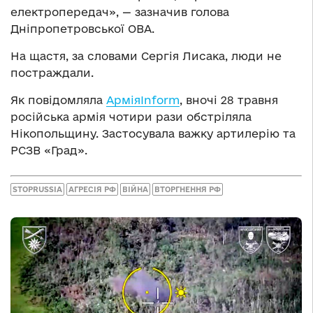
електропередач», — зазначив голова
Дніпропетровської ОВА.
На щастя, за словами Сергія Лисака, люди не
постраждали.
Як повідомляла
АрміяInform
, вночі 28 травня
російська армія чотири рази обстріляла
Нікопольщину. Застосувала важку артилерію та
РСЗВ «Град».
STOPRUSSIA
АГРЕСІЯ РФ
ВІЙНА
ВТОРГНЕННЯ РФ