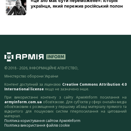
«Це зло має бути переможене»: історія
українця, який пережив російський полон
© 2018 - 2026, ІНФОРМАЦІЙНЕ АГЕНТСТВО,
Міністерство оборони України
Контент доступний за ліцензією
Creative Commons Attribution 4.0
International license
якщо не зазначено інше.
При використанні контенту з сайту АрміяInform посилання на
armyinform.com.ua
обов’язкове. Для суб’єктів у сфері онлайн-медіа
обов’язковим є розміщення у першому абзаці матеріалу прямого та
відкритого для пошукових систем гіперпосилання на цитований
матеріал.
Політика користування сайтом АрміяInform
Політика використання файлів cookie