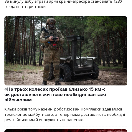
За минулу добу втрати армії країни-агресора становлять 1280
солдатів та три танки.
«На трьох колесах проїхав близько 15 км»:
як доставляють життєво необхідні вантажі
військовим
Кілька років тому наземні роботизовані комплекси здавалися
технологією майбутнього, а тепер ними доставляють необхідні
речі військовим й евакуюють поранених.