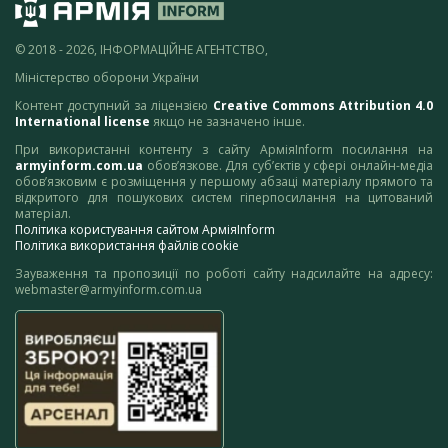
© 2018 - 2026, ІНФОРМАЦІЙНЕ АГЕНТСТВО,
Міністерство оборони України
Контент доступний за ліцензією
Creative Commons Attribution 4.0
International license
якщо не зазначено інше.
При використанні контенту з сайту АрміяInform посилання на
armyinform.com.ua
обов’язкове. Для суб’єктів у сфері онлайн-медіа
обов’язковим є розміщення у першому абзаці матеріалу прямого та
відкритого для пошукових систем гіперпосилання на цитований
матеріал.
Політика користування сайтом АрміяInform
Політика використання файлів cookie
Зауваження та пропозиції по роботі сайту надсилайте на адресу:
webmaster@armyinform.com.ua