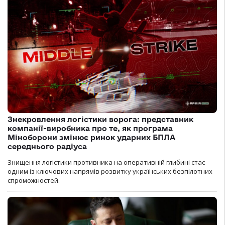
Знекровлення логістики ворога: представник
компанії-виробника про те, як програма
Міноборони змінює ринок ударних БПЛА
середнього радіуса
Знищення логістики противника на оперативній глибині стає
одним із ключових напрямів розвитку українських безпілотних
спроможностей.