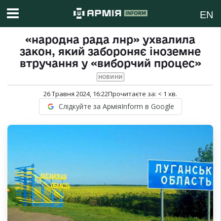
EN
«народна рада лнр» ухвалила
закон, який забороняє іноземне
втручання у «виборчий процес»
НОВИНИ
26 Травня 2024, 16:22
Прочитаєте за:
< 1
хв.
Слідкуйте за АрміяInform в Google