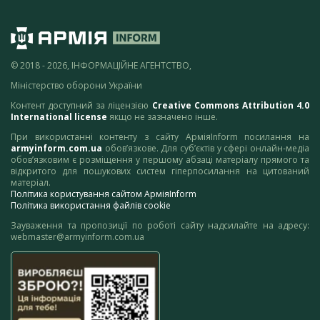
© 2018 - 2026, ІНФОРМАЦІЙНЕ АГЕНТСТВО,
Міністерство оборони України
Контент доступний за ліцензією
Creative Commons Attribution 4.0
International license
якщо не зазначено інше.
При використанні контенту з сайту АрміяInform посилання на
armyinform.com.ua
обов’язкове. Для суб’єктів у сфері онлайн-медіа
обов’язковим є розміщення у першому абзаці матеріалу прямого та
відкритого для пошукових систем гіперпосилання на цитований
матеріал.
Політика користування сайтом АрміяInform
Політика використання файлів cookie
Зауваження та пропозиції по роботі сайту надсилайте на адресу:
webmaster@armyinform.com.ua