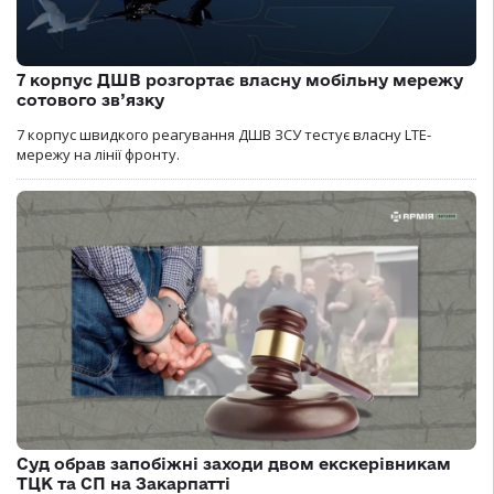
7 корпус ДШВ розгортає власну мобільну мережу
сотового зв’язку
7 корпус швидкого реагування ДШВ ЗСУ тестує власну LTE-
мережу на лінії фронту.
Суд обрав запобіжні заходи двом екскерівникам
ТЦК та СП на Закарпатті