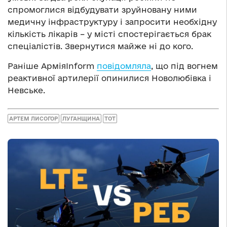
спромоглися відбудувати зруйновану ними
медичну інфраструктуру і запросити необхідну
кількість лікарів – у місті спостерігається брак
спеціалістів. Звернутися майже ні до кого.
Раніше АрміяInform
повідомляла
, що під вогнем
реактивної артилерії опинилися Новолюбівка і
Невське.
АРТЕМ ЛИСОГОР
ЛУГАНЩИНА
ТОТ