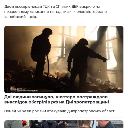
Двом екскерівникам ТЦК та СП, яких ДБР викрило на
незаконному «списанні» понад тисячі чоловіків, обрано
запобіжний захід.
Дві людини загинуло, шестеро постраждали
внаслідок обстрілів рф на Дніпропетровщині
Понад 50 разів росіяни атакували Дніпропетровську області.