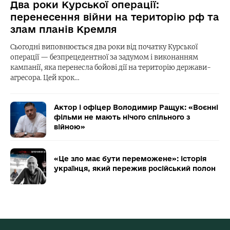
Два роки Курської операції:
перенесення війни на територію рф та
злам планів Кремля
Сьогодні виповнюється два роки від початку Курської
операції — безпрецедентної за задумом і виконанням
кампанії, яка перенесла бойові дії на територію держави-
агресора. Цей крок…
Актор і офіцер Володимир Ращук: «Воєнні
фільми не мають нічого спільного з
війною»
«Це зло має бути переможене»: історія
українця, який пережив російський полон