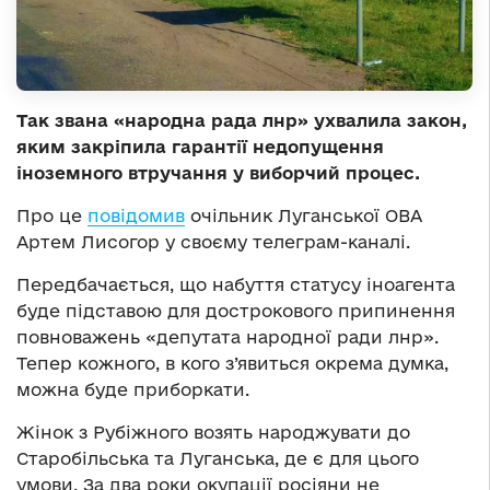
Так звана «народна рада лнр» ухвалила закон,
яким закріпила гарантії недопущення
іноземного втручання у виборчий процес.
Про це
повідомив
очільник Луганської ОВА
Артем Лисогор у своєму телеграм-каналі.
Передбачається, що набуття статусу іноагента
буде підставою для дострокового припинення
повноважень «депутата народної ради лнр».
Тепер кожного, в кого з’явиться окрема думка,
можна буде приборкати.
Жінок з Рубіжного возять народжувати до
Старобільська та Луганська, де є для цього
умови. За два роки окупації росіяни не