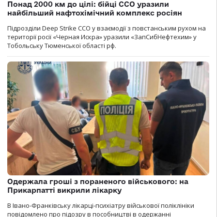
Понад 2000 км до цілі: бійці ССО уразили
найбільший нафтохімічний комплекс росіян
Підрозділи Deep Strike ССО у взаємодії з повстанським рухом на
території росії «Черная Искра» уразили «ЗапСибНефтехим» у
Тобольську Тюменської області рф.
Одержала гроші з пораненого військового: на
Прикарпатті викрили лікарку
В Івано-Франківську лікарці-психіатру військової поліклініки
повідомлено про підозру в пособництві в одержанні