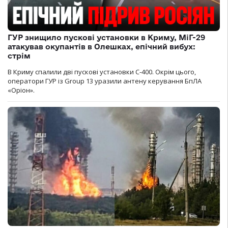
ГУР знищило пускові установки в Криму, МіГ-29
атакував окупантів в Олешках, епічний вибух:
стрім
В Криму спалили дві пускові установки С-400. Окрім цього,
оператори ГУР із Group 13 уразили антену керування БпЛА
«Оріон».