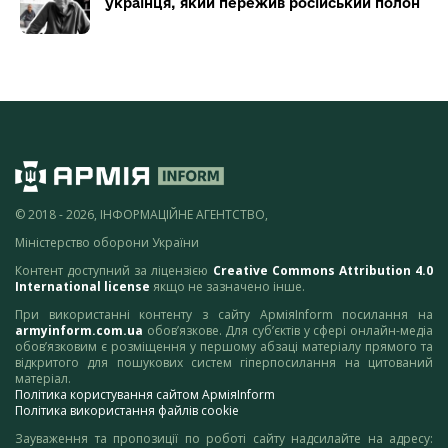
українця, який пережив російський полон
© 2018 - 2026, ІНФОРМАЦІЙНЕ АГЕНТСТВО,
Міністерство оборони України
Контент доступний за ліцензією
Creative Commons Attribution 4.0
International license
якщо не зазначено інше.
При використанні контенту з сайту АрміяInform посилання на
armyinform.com.ua
обов’язкове. Для суб’єктів у сфері онлайн-медіа
обов’язковим є розміщення у першому абзаці матеріалу прямого та
відкритого для пошукових систем гіперпосилання на цитований
матеріал.
Політика користування сайтом АрміяInform
Політика використання файлів cookie
Зауваження та пропозиції по роботі сайту надсилайте на адресу: