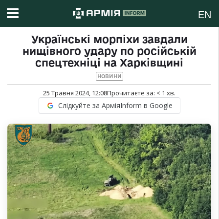
EN
Українські морпіхи завдали
нищівного удару по російській
спецтехніці на Харківщині
НОВИНИ
25 Травня 2024, 12:08
Прочитаєте за:
< 1
хв.
Слідкуйте за АрміяInform в Google