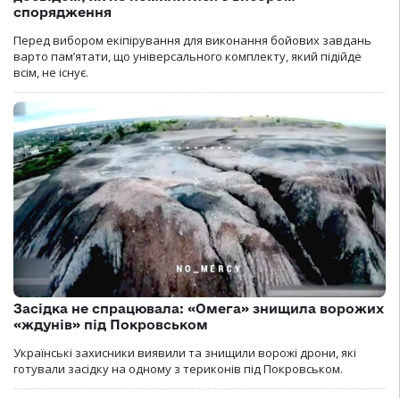
спорядження
Перед вибором екіпірування для виконання бойових завдань
варто пам’ятати, що універсального комплекту, який підійде
всім, не існує.
Засідка не спрацювала: «Омега» знищила ворожих
«ждунів» під Покровськом
Українські захисники виявили та знищили ворожі дрони, які
готували засідку на одному з териконів під Покровськом.