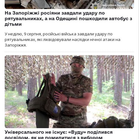
На Запоріжжі росіяни завдали удару по
рятувальниках, а на Одещині пошкодили автобус з
дітьми
У неділю, 9 серпня, російські війська завдали удару по
рятувальниках, які ліквідовували наслідки нічної атаки на
Запоріжжя.
Універсального не існує: «Вуду» поділився
досвідом, як не помилитися з вибором