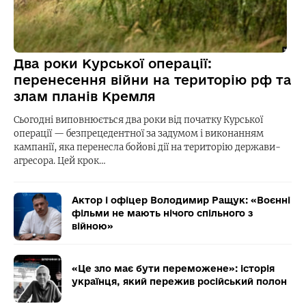
Два роки Курської операції:
перенесення війни на територію рф та
злам планів Кремля
Сьогодні виповнюється два роки від початку Курської
операції — безпрецедентної за задумом і виконанням
кампанії, яка перенесла бойові дії на територію держави-
агресора. Цей крок…
Актор і офіцер Володимир Ращук: «Воєнні
фільми не мають нічого спільного з
війною»
«Це зло має бути переможене»: історія
українця, який пережив російський полон