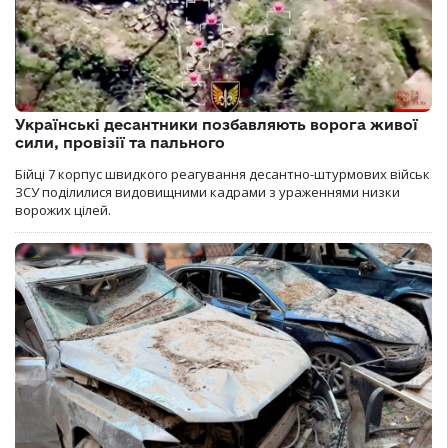
Українські десантники позбавляють ворога живої
сили, провізії та пального
Бійці 7 корпус швидкого реагування десантно-штурмових військ
ЗСУ поділилися видовищними кадрами з ураженнями низки
ворожих цілей.