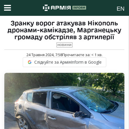
EN
Зранку ворог атакував Нікополь
дронами-камікадзе, Марганецьку
громаду обстріляв з артилерії
НОВИНИ
24 Травня 2024, 7:58
Прочитаєте за:
< 1
хв.
Слідкуйте за АрміяInform в Google