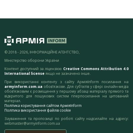
© 2018 - 2026, ІНФОРМАЦІЙНЕ АГЕНТСТВО,
Міністерство оборони України
Контент доступний за ліцензією
Creative Commons Attribution 4.0
International license
якщо не зазначено інше.
При використанні контенту з сайту АрміяInform посилання на
armyinform.com.ua
обов’язкове. Для суб’єктів у сфері онлайн-медіа
обов’язковим є розміщення у першому абзаці матеріалу прямого та
відкритого для пошукових систем гіперпосилання на цитований
матеріал.
Політика користування сайтом АрміяInform
Політика використання файлів cookie
Зауваження та пропозиції по роботі сайту надсилайте на адресу:
webmaster@armyinform.com.ua