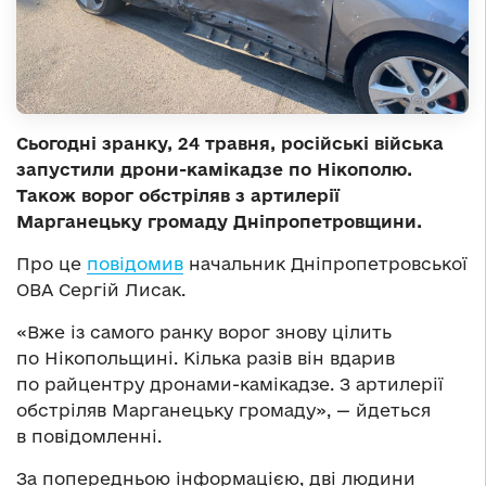
Сьогодні зранку, 24 травня, російські війська
запустили дрони-камікадзе по Нікополю.
Також ворог обстріляв з артилерії
Марганецьку громаду Дніпропетровщини.
Про це
повідомив
начальник Дніпропетровської
ОВА Сергій Лисак.
«Вже із самого ранку ворог знову цілить
по Нікопольщині. Кілька разів він вдарив
по райцентру дронами-камікадзе. З артилерії
обстріляв Марганецьку громаду», — йдеться
в повідомленні.
За попередньою інформацією, дві людини