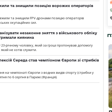
жили та знищили позицію ворожих операторів
стежили та знищили FPV-дронами позицію операторів
ських окупаційних сил.
анізувати незаконне зняття з військового обліку
П
атримали киянина
 23-річному чоловіку, який за гроші пропонував допомогу
який не хотів служити.
ексій Середа став чемпіоном Європи зі стрибків
я на чемпіонаті Європи з водних видів спорту (стрибки у
липня по 6 серпня в Парижі (Франція).