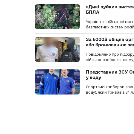
«Дикі вуйки» висте
БПЛА
Українські військові ви
безпілотних систем росій
За 6000$ обіцяв орг
або бронювання: з
Повідомлено про підозру
військовозобов’язаному, 
Представник ЗСУ Ол
у воду
Спортсмен виборов званн
воду), який тривав з 31 