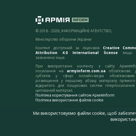
© 2018 - 2026, ІНФОРМАЦІЙНЕ АГЕНТСТВО,
Міністерство оборони України
Контент доступний за ліцензією
Creative Comm
Attribution 4.0 International license
якщо 
зазначено інше.
При використанні контенту з сайту АрміяInf
посилання на
armyinform.com.ua
обов’язкове. 
суб’єктів у сфері онлайн-медіа обов’язкови
розміщення у першому абзаці матеріалу прямого
відкритого для пошукових систем гіперпосилання
цитований матеріал.
Політика користування сайтом АрміяInform
Політика використання файлів cookie
Зауваження та пропозиції по роботі сайту надсилайте
Ми використовуємо файли cookie, щоб забезпе
адресу:
webmaster@armyinform.com.ua
використанн