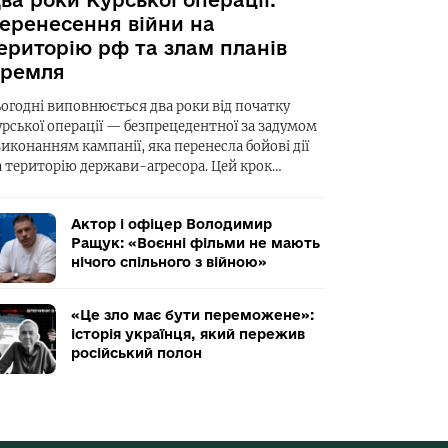
ва роки Курської операції:
еренесення війни на
ериторію рф та злам планів
ремля
ьогодні виповнюється два роки від початку
урської операції — безпрецедентної за задумом
виконанням кампанії, яка перенесла бойові дії
а територію держави-агресора. Цей крок…
Актор і офіцер Володимир
Ращук: «Воєнні фільми не мають
нічого спільного з війною»
«Це зло має бути переможене»:
історія українця, який пережив
російський полон