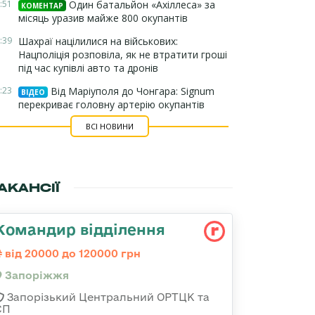
:51
Один батальйон «Ахіллеса» за
КОМЕНТАР
місяць уразив майже 800 окупантів
:39
Шахраї націлилися на військових:
Нацполіція розповіла, як не втратити гроші
під час купівлі авто та дронів
:23
Від Маріуполя до Чонгара: Signum
ВІДЕО
перекриває головну артерію окупантів
ВСІ НОВИНИ
АКАНСІЇ
Командир відділення
від 20000 до 120000 грн
Запоріжжя
Запорізький Центральний ОРТЦК та
СП