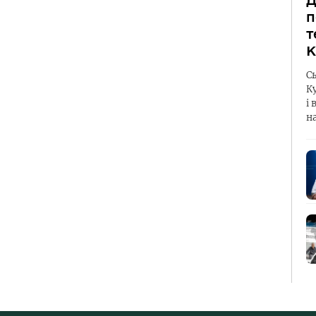
Д
п
т
К
С
К
і 
н