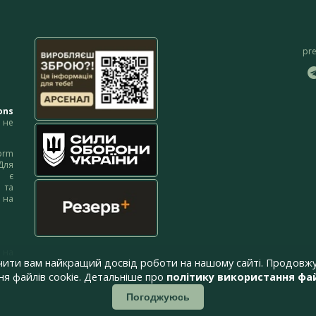
pr
ons
не
orm
Для
м є
 та
 на
 на
чити вам найкращий досвід роботи на нашому сайті. Продовжу
я файлів cookie. Детальніше про
політику використання фай
Погоджуюсь