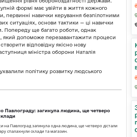
двищення рівня обороноздатності держави.
тупній формі має увійти в життя кожного
и, первинні навички керування безпілотними
их ситуаціях, основи тактики — ці навички
 Попереду ще багато роботи, однак
м, який допоможе перезавантажити процеси
 створити відповідну якісно нову
аступниця міністра оборони Наталія
і ухвалили політику розвитку людського
о Павлограду: загинула людина, ще четверо
склади
аки на Павлоград загинула одна людина, ще четверо дістали
ару спалахнули склади та магазин.