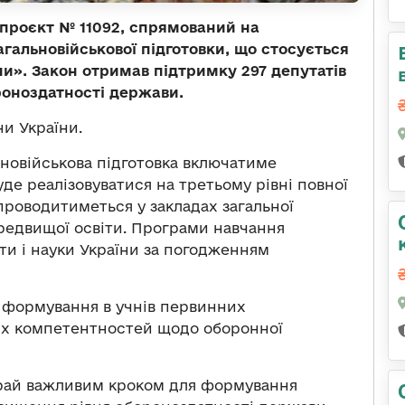
опроєкт № 11092, спрямований на
гальновійськової підготовки, що стосується
и». Закон отримав підтримку 297 депутатів
роноздатності держави.
и України.
ьновійськова підготовка включатиме
уде реалізовуватися на третьому рівні повної
 проводитиметься у закладах загальної
ередвищої освіти. Програми навчання
ти і науки України за погодженням
 формування в учнів первинних
них компетентностей щодо оборонної
край важливим кроком для формування