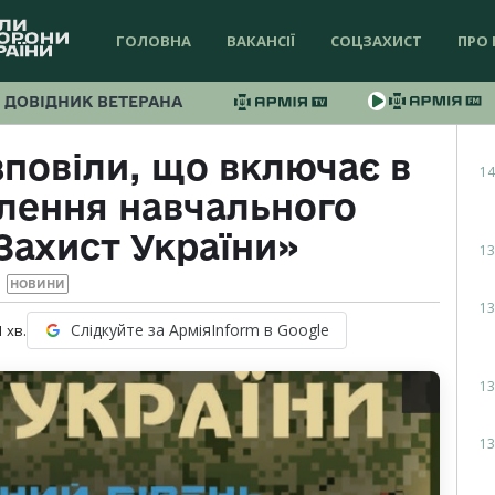
ГОЛОВНА
ВАКАНСІЇ
СОЦЗАХИСТ
ПРО 
ДОВІДНИК ВЕТЕРАНА
повіли, що включає в
14
лення навчального
Захист України»
13
НОВИНИ
13
Слідкуйте за АрміяInform в Google
1
хв.
13
13