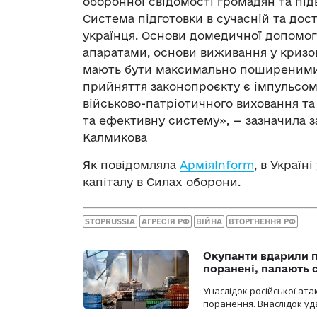
оборонної свідомості громадян та пі
Система підготовки в сучасній та дос
українця. Основи домедичної допомог
апаратами, основи виживання у кризов
мають бути максимально поширеними.
прийняття законопроєкту є імпульсо
військово-патріотичного виховання та
та ефективну систему», — зазначила з
Калмикова
Як повідомляла
АрміяInform
, в Україн
капіталу в Силах оборони.
STOPRUSSIA
АГРЕСІЯ РФ
ВІЙНА
ВТОРГНЕННЯ РФ
Окупанти вдарили п
поранені, палають 
Унаслідок російської ат
поранення. Внаслідок уд