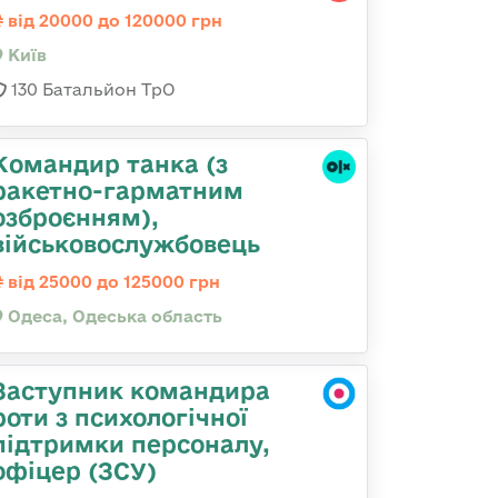
від 20000 до 120000 грн
Київ
130 Батальйон ТрО
Командиp танка (з
pакетно-гарматним
озброєнням),
військовослужбовець
від 25000 до 125000 грн
Одеса, Одеська область
Заступник командира
роти з психологічної
підтримки персоналу,
офіцер (ЗСУ)