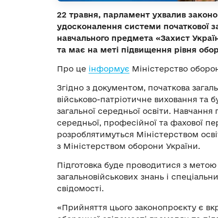
22 травня, парламент ухвалив закон
удосконалення системи початкової за
навчального предмета «Захист Україн
та має на меті підвищення рівня обо
Про це
інформує
Міністерство оборон
Згідно з документом, початкова загал
військово-патріотичне виховання та б
загальної середньої освіти. Навчання
середньої, професійної та фахової п
розроблятимуться Міністерством осві
з Міністерством оборони України.
Підготовка буде проводитися з метою
загальновійськових знань і спеціаль
свідомості.
«Прийняття цього законопроєкту є в