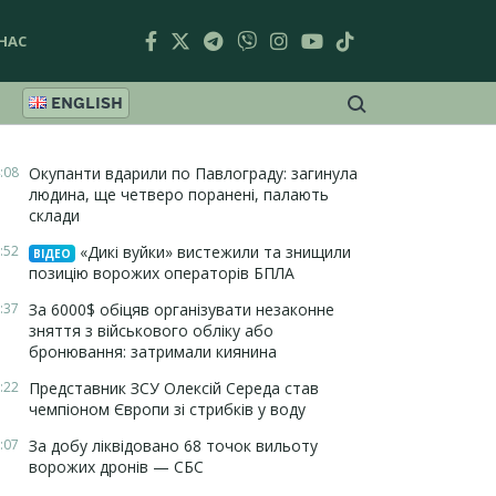
НАС
ENGLISH
:08
Окупанти вдарили по Павлограду: загинула
людина, ще четверо поранені, палають
склади
:52
«Дикі вуйки» вистежили та знищили
ВІДЕО
позицію ворожих операторів БПЛА
:37
За 6000$ обіцяв організувати незаконне
зняття з військового обліку або
бронювання: затримали киянина
:22
Представник ЗСУ Олексій Середа став
чемпіоном Європи зі стрибків у воду
:07
За добу ліквідовано 68 точок вильоту
ворожих дронів — СБС