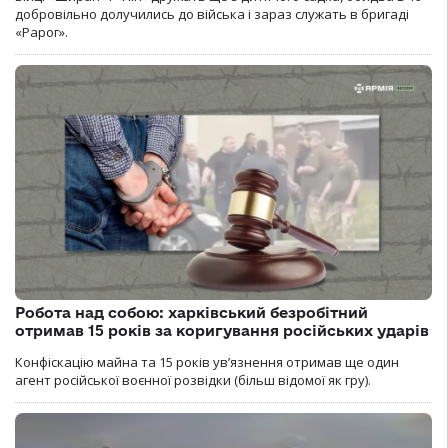
добровільно долучились до війська і зараз служать в бригаді
«Рарог».
Робота над собою: харківський безробітний
отримав 15 років за коригування російських ударів
Конфіскацію майна та 15 років увʼязнення отримав ще один
агент російської воєнної розвідки (більш відомої як гру).