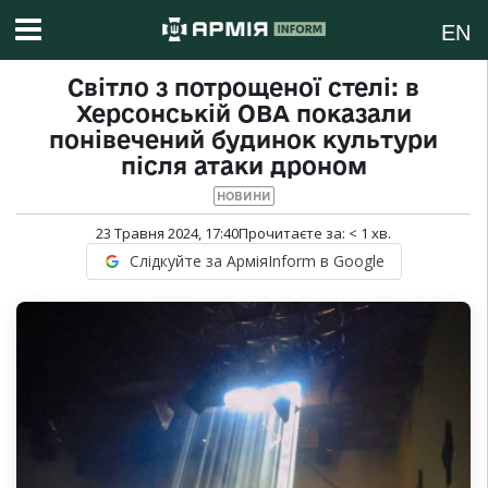
EN
Світло з потрощеної стелі: в
Херсонській ОВА показали
понівечений будинок культури
після атаки дроном
НОВИНИ
23 Травня 2024, 17:40
Прочитаєте за:
< 1
хв.
Слідкуйте за АрміяInform в Google