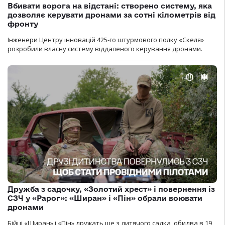
Вбивати ворога на відстані: створено систему, яка
дозволяє керувати дронами за сотні кілометрів від
фронту
Інженери Центру інновацій 425-го штурмового полку «Скеля»
розробили власну систему віддаленого керування дронами.
Дружба з садочку, «Золотий хрест» і повернення із
СЗЧ у «Рарог»: «Ширан» і «Пін» обрали воювати
дронами
Бійці «Ширан» і «Пін» дружать ще з дитячого садка, обидва в 19