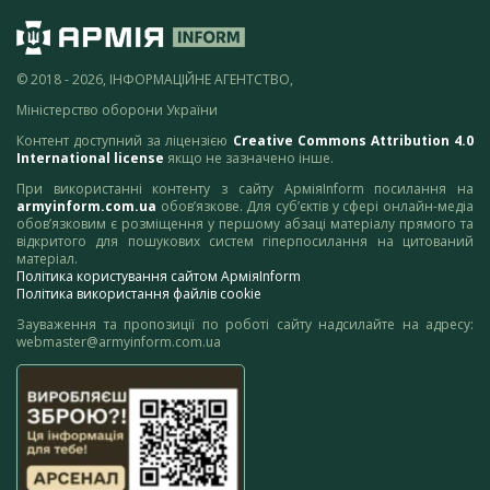
© 2018 - 2026, ІНФОРМАЦІЙНЕ АГЕНТСТВО,
Міністерство оборони України
Контент доступний за ліцензією
Creative Commons Attribution 4.0
International license
якщо не зазначено інше.
При використанні контенту з сайту АрміяInform посилання на
armyinform.com.ua
обов’язкове. Для суб’єктів у сфері онлайн-медіа
обов’язковим є розміщення у першому абзаці матеріалу прямого та
відкритого для пошукових систем гіперпосилання на цитований
матеріал.
Політика користування сайтом АрміяInform
Політика використання файлів cookie
Зауваження та пропозиції по роботі сайту надсилайте на адресу:
webmaster@armyinform.com.ua