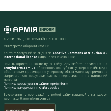
© 2018 - 2026, ІНФОРМАЦІЙНЕ АГЕНТСТВО,
Міністерство оборони України
Контент доступний за ліцензією
Creative Commons Attribution 4.0
International license
якщо не зазначено інше.
При використанні контенту з сайту АрміяInform посилання на
armyinform.com.ua
обов’язкове. Для суб’єктів у сфері онлайн-медіа
обов’язковим є розміщення у першому абзаці матеріалу прямого та
відкритого для пошукових систем гіперпосилання на цитований
матеріал.
Політика користування сайтом АрміяInform
Політика використання файлів cookie
Зауваження та пропозиції по роботі сайту надсилайте на адресу:
webmaster@armyinform.com.ua