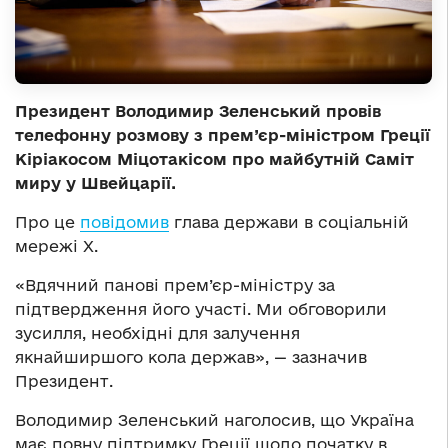
Президент Володимир Зеленський провів
телефонну розмову з прем’єр-міністром Греції
Кіріакосом Міцотакісом про майбутній Саміт
миру у Швейцарії.
Про це
повідомив
глава держави в соціальній
мережі Х.
«Вдячний панові прем’єр-міністру за
підтвердження його участі. Ми обговорили
зусилля, необхідні для залучення
якнайширшого кола держав», — зазначив
Президент.
Володимир Зеленський наголосив, що Україна
має повну підтримку Греції щодо початку в