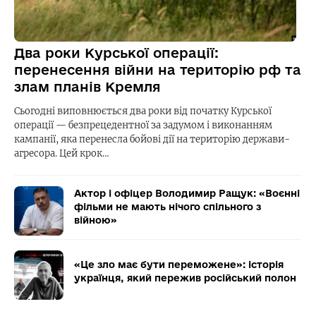
Два роки Курської операції:
перенесення війни на територію рф та
злам планів Кремля
Сьогодні виповнюється два роки від початку Курської
операції — безпрецедентної за задумом і виконанням
кампанії, яка перенесла бойові дії на територію держави-
агресора. Цей крок…
Актор і офіцер Володимир Ращук: «Воєнні
фільми не мають нічого спільного з
війною»
«Це зло має бути переможене»: історія
українця, який пережив російський полон