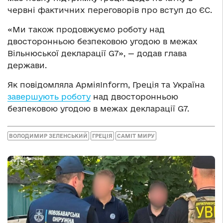
червні фактичних переговорів про вступ до ЄС.
«Ми також продовжуємо роботу над
двосторонньою безпековою угодою в межах
Вільнюської декларації G7», — додав глава
держави.
Як повідомляла АрміяInform, Греція та Україна
завершують роботу
над двосторонньою
безпековою угодою в межах декларації G7.
ВОЛОДИМИР ЗЕЛЕНСЬКИЙ
ГРЕЦІЯ
САМІТ МИРУ