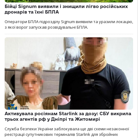
Бійці Signum виявили і знищили лігво російських
дронарів та їхні БПЛА
Оператори БПЛА підрозділу Signum виявили та уразили локацію,
з якої ворог запускав розвідувальні БПЛА.
Активувала росіянам Starlink за дозу: СБУ викрила
трьох агентів рф у Дніпрі та Житомирі
Служба безпеки України заблокувала ще дві схеми незаконної
реєстрації супутникових терміналів Starlink для збройних