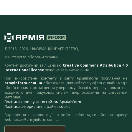
© 2018 - 2026, ІНФОРМАЦІЙНЕ АГЕНТСТВО,
Міністерство оборони України
Контент доступний за ліцензією
Creative Commons Attribution 4.0
International license
якщо не зазначено інше.
При використанні контенту з сайту АрміяInform посилання на
armyinform.com.ua
обов’язкове. Для суб’єктів у сфері онлайн-медіа
обов’язковим є розміщення у першому абзаці матеріалу прямого та
відкритого для пошукових систем гіперпосилання на цитований
матеріал.
Політика користування сайтом АрміяInform
Політика використання файлів cookie
Зауваження та пропозиції по роботі сайту надсилайте на адресу:
webmaster@armyinform.com.ua