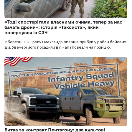
«Тоді спостерігали власними очима, тепер за нас
бачать дрони»: історія «Таксиста», який
повернувся із СЗЧ
У березні 2023 року Олександр вперше прибув у район бойових
дій. Увечері його посадили в пікап і повезли на позицію.
Битва за контракт Пентагону: два культові