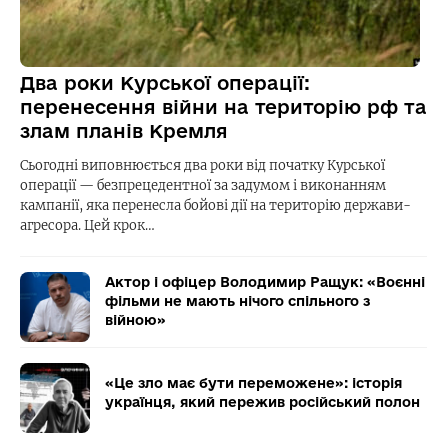
Два роки Курської операції:
перенесення війни на територію рф та
злам планів Кремля
Сьогодні виповнюється два роки від початку Курської
операції — безпрецедентної за задумом і виконанням
кампанії, яка перенесла бойові дії на територію держави-
агресора. Цей крок…
Актор і офіцер Володимир Ращук: «Воєнні
фільми не мають нічого спільного з
війною»
«Це зло має бути переможене»: історія
українця, який пережив російський полон