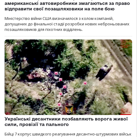
американські автовиробники змагаються за право
відправити свої позашляховики на поле бою
Міністерство війни США визначилося з колом компаній,
допущених до фінальної стадії розробки нових неброньованих
позашляховиків для піхотних відділень.
Українські десантники позбавляють ворога живої
сили, провізії та пального
Бійці 7 корпус швидкого реагування десантно-штурмових військ